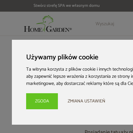
Stwórz strefę SPA we własnym domu
HOME & GARDEN
Inspiracje i porady
Strefa relaksu
Tatua
Używamy plików cookie
Tatua
Ta witryna korzysta z plików cookie i innych technolog
aby zapewnić lepsze wrażenia z korzystania ze strony 
p
marketingowe
,
aby dostarczać reklamy które są dla Ci
ZGODA
ZMIANA USTAWIEŃ
Posiadanie tatuaży ni