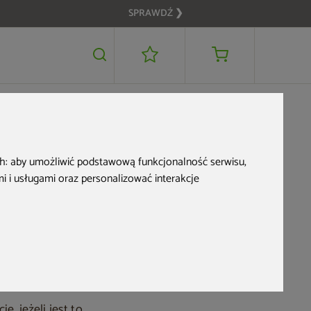
SPRAWDŹ ❯
ko, co
ch:
aby umożliwić podstawową funkcjonalność serwisu
,
 i usługami oraz personalizować interakcje
ć!
, jeżeli jest to