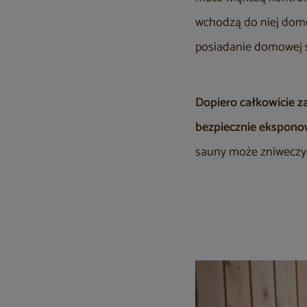
wchodzą do niej dom
posiadanie domowej s
Dopiero całkowicie z
bezpiecznie eksponow
sauny może zniweczyć 