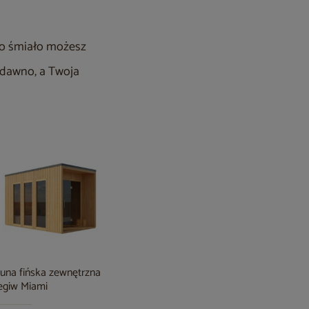
 to śmiało możesz
edawno, a Twoja
una fińska zewnętrzna
Sauna fińska Leil® Saunas
Sauna fiń
giw Miami
Como 2-osobowa
Como 4-