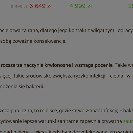
6 649 zł
4 999 zł
2
6 999 zł
tocie otwarta rana, dlatego jego kontakt z wilgotnym i gor
a sobą poważne konsekwencje.
rozszerza naczynia krwionośne i wzmaga pocenie.
Takie w
więcej, takie środowisko zwiększa ryzyko infekcji – ciepła i w
ożenia się bakterii.
cza publiczna, to miejsce, gdzie łatwo złapać infekcję – bakt
cydowanie lepsze warunki sanitarne zapewnia prywatna
sau
 nad higieną – wiesz, kiedy była dezynfekowana, kto w niej p