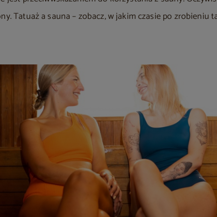
ony. Tatuaż a sauna – zobacz, w jakim czasie po zrobieniu 