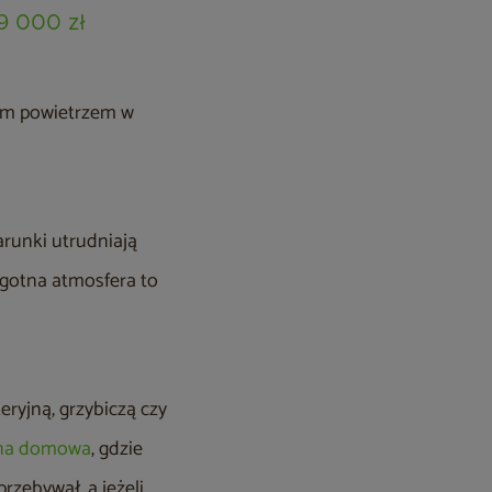
9 000 zł
19 999 zł
24 999
ącym powietrzem w
arunki utrudniają
ilgotna atmosfera to
eryjną, grzybiczą czy
na domowa
, gdzie
rzebywał, a jeżeli