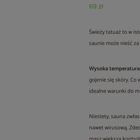
69 zł
Świeży tatuaż to w is
saunie może nieść z
Wysoka temperatura 
gojenie się skóry. Co 
idealne warunki do mn
Niestety, sauna zwłasz
nawet wirusową. Zde
masz większą kontrolę