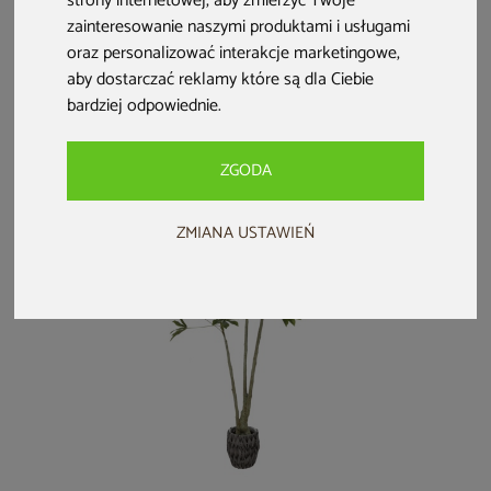
strony internetowej
,
aby zmierzyć Twoje
Sztuczna alokazja
Sztuczny figowiec
Sztuczna juka 180
zainteresowanie naszymi produktami i usługami
cucullata 180 cm
180 cm
cm
oraz personalizować interakcje marketingowe
,
aby dostarczać reklamy które są dla Ciebie
249 zł
249 zł
399 zł
bardziej odpowiednie
.
ZGODA
ZMIANA USTAWIEŃ