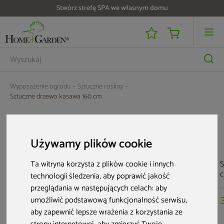
Stwórz strefę SPA we własnym domu
Do 25 000 zł zwrotu na kartę i raty RRSO 0%
Wyposażenie ogrodu
Sztuczne rośliny
Sztuczne drzewo kasawa 160 cm
Aktualne oferty
Używamy plików cookie
Nowość
S
Ta witryna korzysta z plików cookie i innych
technologii śledzenia, aby poprawić jakość
przeglądania w następujących celach:
aby
umożliwić podstawową funkcjonalność serwisu
,
aby zapewnić lepsze wrażenia z korzystania ze