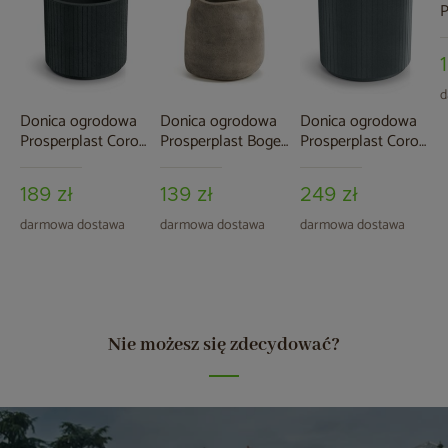
P
S
A
d
Donica ogrodowa
Donica ogrodowa
Donica ogrodowa
Prosperplast Coro
Prosperplast Boge
Prosperplast Coro
Round Charcoal 19 l
Macchiato 37 l
Round Graphite 34 l
189 zł
139 zł
249 zł
darmowa dostawa
darmowa dostawa
darmowa dostawa
Nie możesz się zdecydować?