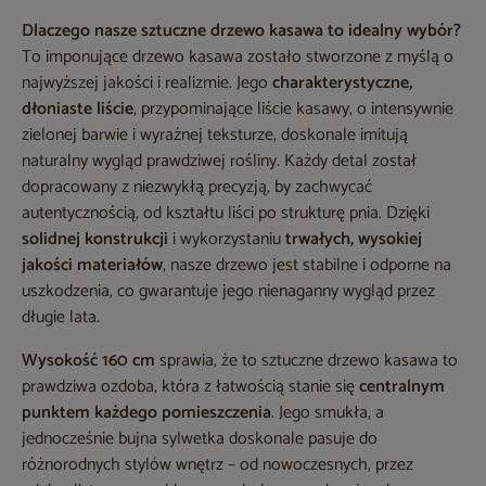
Dlaczego nasze sztuczne drzewo kasawa to idealny wybór?
To imponujące drzewo kasawa zostało stworzone z myślą o
najwyższej jakości i realizmie. Jego
charakterystyczne,
dłoniaste liście
, przypominające liście kasawy, o intensywnie
zielonej barwie i wyraźnej teksturze, doskonale imitują
naturalny wygląd prawdziwej rośliny. Każdy detal został
dopracowany z niezwykłą precyzją, by zachwycać
autentycznością, od kształtu liści po strukturę pnia. Dzięki
solidnej konstrukcji
i wykorzystaniu
trwałych, wysokiej
jakości materiałów
, nasze drzewo jest stabilne i odporne na
uszkodzenia, co gwarantuje jego nienaganny wygląd przez
długie lata.
Wysokość 160 cm
sprawia, że to sztuczne drzewo kasawa to
prawdziwa ozdoba, która z łatwością stanie się
centralnym
punktem każdego pomieszczenia
. Jego smukła, a
jednocześnie bujna sylwetka doskonale pasuje do
różnorodnych stylów wnętrz – od nowoczesnych, przez