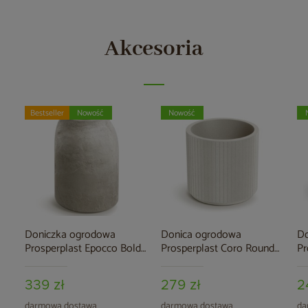
Akcesoria
Bestseller
Nowość
Nowość
Doniczka ogrodowa
Donica ogrodowa
Do
Prosperplast Epocco Bold
Prosperplast Coro Round
Pr
Sand 14 l
Sand 34 l
Gr
339 zł
279 zł
2
darmowa dostawa
darmowa dostawa
da