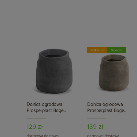
Bestseller
Nowość
Donica ogrodowa
Donica ogrodowa
Prosperplast Boge
Prosperplast Boge
Concrete Gray 37 l
Macchiato 37 l
129 zł
139 zł
darmowa dostawa
darmowa dostawa