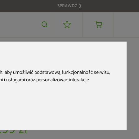
SPRAWDŹ ❯
299 zł
DODAJ DO KOSZYKA
OME & GARDEN
ch:
aby umożliwić podstawową funkcjonalność serwisu
,
Sztuczna zielistka
 i usługami oraz personalizować interakcje
190 cm
d produktu: 201092
stępne od ręki
299 zł