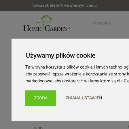
Stwórz strefę SPA we własnym domu
Szczegóły
Opinie
Akcesoria
HOME & GARDEN
Wyposażenie ogrodu
Sztuczne rośliny
Używamy plików cookie
Ta witryna korzysta z plików cookie i innych technolog
aby zapewnić lepsze wrażenia z korzystania ze strony 
marketingowe
,
aby dostarczać reklamy które są dla Ci
ZGODA
ZMIANA USTAWIEŃ