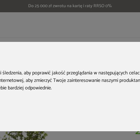
Do 25 000 zł zwrotu na kartę i raty RRSO 0%
Sztuczna zielistka 190 cm
H
ii śledzenia, aby poprawić jakość przeglądania w następujących cela
internetowej
,
aby zmierzyć Twoje zainteresowanie naszymi produktami
ebie bardziej odpowiednie
.
Ko
Do