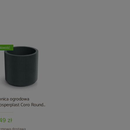
Nowość
nica ogrodowa
osperplast Coro Round
aphite 34 l
49 zł
rmowa dostawa