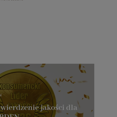
N
wierdzenie jakości dla