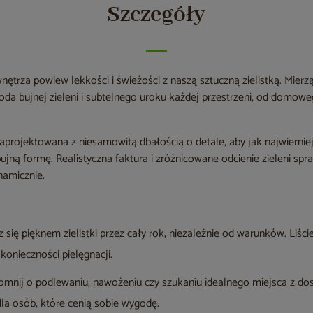
Szczegóły
trza powiew lekkości i świeżości z naszą sztuczną zielistką. Mier
doda bujnej zieleni i subtelnego uroku każdej przestrzeni, od domow
 zaprojektowana z niesamowitą dbałością o detale, aby jak najwierni
ą bujną formę. Realistyczna faktura i zróżnicowane odcienie zieleni spr
namicznie.
z się pięknem zielistki przez cały rok, niezależnie od warunków. Liś
konieczności pielęgnacji.
mnij o podlewaniu, nawożeniu czy szukaniu idealnego miejsca z do
dla osób, które cenią sobie wygodę.