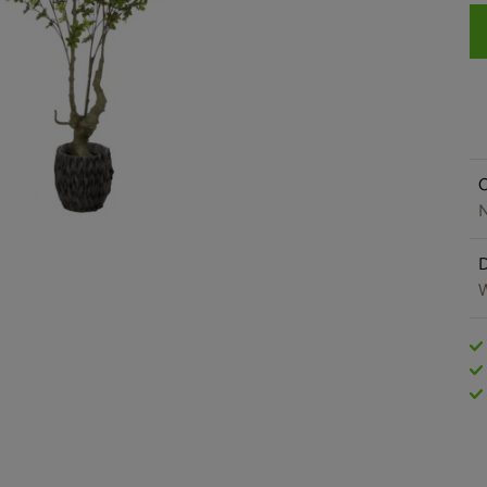
O
N
W