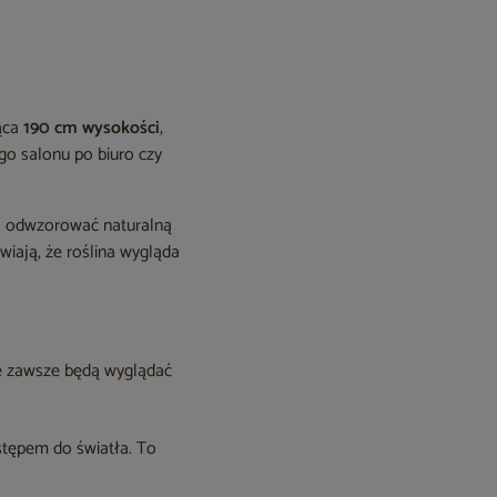
ząca
190 cm wysokości
,
ego salonu po biuro czy
ej odwzorować naturalną
awiają, że roślina wygląda
cie zawsze będą wyglądać
stępem do światła. To