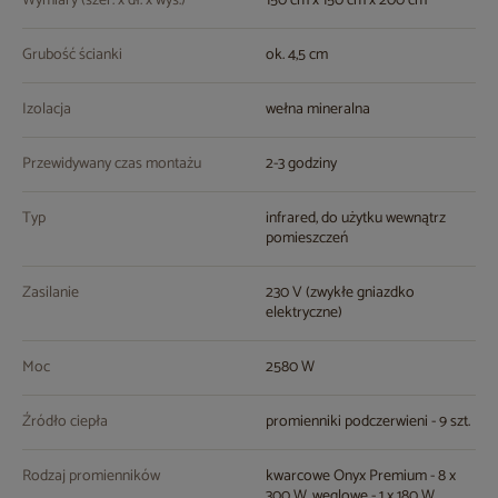
Wymiary (szer. x dł. x wys.)
150 cm x 150 cm x 200 cm
Grubość ścianki
ok. 4,5 cm
Izolacja
wełna mineralna
Przewidywany czas montażu
2-3 godziny
Typ
infrared, do użytku wewnątrz
pomieszczeń
Zasilanie
230 V (zwykłe gniazdko
elektryczne)
Moc
2580 W
Źródło ciepła
promienniki podczerwieni - 9 szt.
Rodzaj promienników
kwarcowe Onyx Premium - 8 x
300 W, węglowe - 1 x 180 W