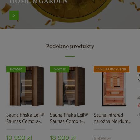
HOME & GARDEN
Podobne produkty
Nowość
Nowość
PRZE-KORZYSTNIE
S
N
o
b
4
Sauna fińska Leil®
Sauna fińska Leil®
Sauna infrared
d
Saunas Como 2-
Saunas Como 1-
narożna Nordum
osobowa
osobowa
Pure 2-osobowa
czarna
19 999 zł
18 999 zł
5 999 zł