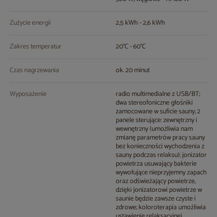
Zużycie energii
2,5 kWh - 2,6 kWh
Zakres temperatur
20°C - 60°C
Czas nagrzewania
ok. 20 minut
Wyposażenie
radio multimedialne z USB/BT;
dwa stereofoniczne głośniki
zamocowane w suficie sauny; 2
panele sterujące: zewnętrzny i
wewnętrzny (umożliwia nam
zmianę parametrów pracy sauny
bez konieczności wychodzenia z
sauny podczas relaksu); jonizator
powietrza usuwający bakterie
wywołujące nieprzyjemny zapach
oraz odświeżający powietrze,
dzięki jonizatorowi powietrze w
saunie będzie zawsze czyste i
zdrowe; koloroterapia umożliwia
ustawienie relaksacyjnej