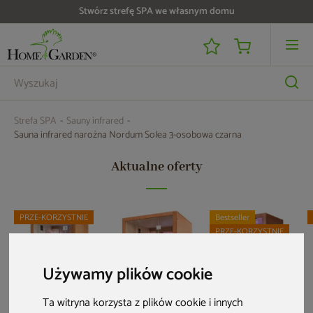
Do 25 000 zł zwrotu na kartę i raty RRSO 0%
Strefa SPA
Sauny infrared
Sauna infrared narożna Nordum Solea 3-osobowa czarna
Aktualne oferty
PRZE-KORZYSTNIE
Bestseller
PRZE-KORZYSTNIE
Używamy plików cookie
Ta witryna korzysta z plików cookie i innych