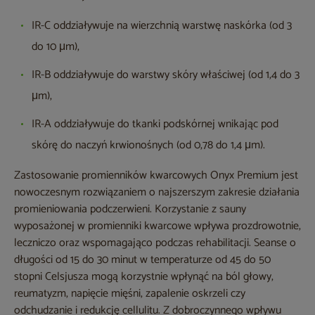
IR-C oddziaływuje na wierzchnią warstwę naskórka (od 3
do 10 μm),
IR-B oddziaływuje do warstwy skóry właściwej (od 1,4 do 3
μm),
IR-A oddziaływuje do tkanki podskórnej wnikając pod
skórę do naczyń krwionośnych (od 0,78 do 1,4 μm).
Zastosowanie promienników kwarcowych Onyx Premium jest
nowoczesnym rozwiązaniem o najszerszym zakresie działania
promieniowania podczerwieni. Korzystanie z sauny
wyposażonej w promienniki kwarcowe wpływa prozdrowotnie,
leczniczo oraz wspomagająco podczas rehabilitacji. Seanse o
długości od 15 do 30 minut w temperaturze od 45 do 50
stopni Celsjusza mogą korzystnie wpłynąć na ból głowy,
reumatyzm, napięcie mięśni, zapalenie oskrzeli czy
odchudzanie i redukcję cellulitu. Z dobroczynnego wpływu