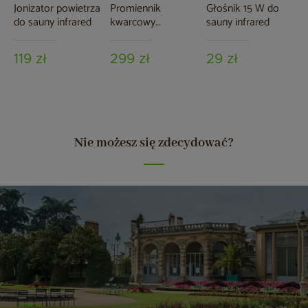
Jonizator powietrza
Promiennik
Głośnik 15 W do
do sauny infrared
kwarcowy
sauny infrared
podczerwieni IR
Onyx Premium 300
119 zł
299 zł
29 zł
W do sauny
infrared
Nie możesz się zdecydować?