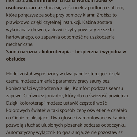
montażu.
Sauna infrared narożna Nordum Solea 3-
osobowa czarna
składa się ze ścianek z podłogą i sufitem,
które połączysz ze sobą przy pomocy klamr. Zrobisz to
prawidłowo dzięki czytelnej instrukcji. Kabina została
wykonana z drewna, a drzwi i szyby powstały ze szkła
hartowanego, co zapewnia odporność na uszkodzenia
mechaniczne.
Sauna narożna z koloroterapią – bezpieczna i wygodna w
obsłudze
Model został wyposażony w dwa panele sterujące, dzięki
czemu możesz zmieniać parametry pracy sauny bez
konieczności wychodzenia z niej. Komfort podczas seansu
zapewni Ci również jonizator, który dba o świeżość powietrza.
Dzięki koloroterapii możesz ustawić częstotliwość
kolorowych świateł w taki sposób, żeby oświetlenie działało
na Ciebie relaksująco. Dwa głośniki zamontowane w kabinie
pozwolą słuchać ulubionych piosenek podczas odpoczynku.
Automatyczny wyłącznik to gwarancja, że nie pozostawisz