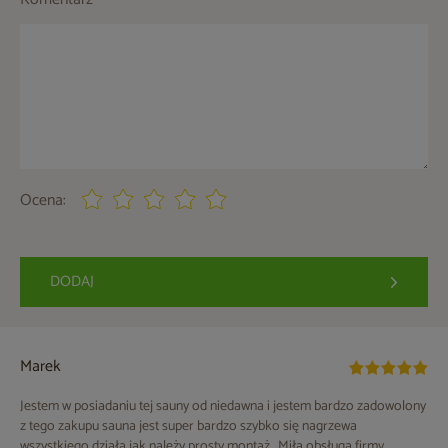
Ocena:
DODAJ
Marek
Jestem w posiadaniu tej sauny od niedawna i jestem bardzo zadowolony
z tego zakupu sauna jest super bardzo szybko się nagrzewa
wszystkiego działa jak należy prosty montaż . Miła obsługa firmy .