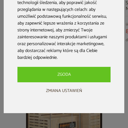
technologii śledzenia, aby poprawić jakość
Sauna fińska
Sauna fińska
Sauna infrared
S
Nordum Solea 2-
Nordum Solea R 3-
Nordum Solea 2-
N
przeglądania w następujących celach:
aby
osobowa brązowa
osobowa brązowa
osobowa WiFi
o
umożliwić podstawową funkcjonalność serwisu
,
brązowa
aby zapewnić lepsze wrażenia z korzystania ze
7 999 zł
5 999 zł
5 699 zł
9
strony internetowej
,
aby zmierzyć Twoje
5 699 zł
5 399 zł
darmowa dostawa
zainteresowanie naszymi produktami i usługami
darmowa dostawa
darmowa dostawa
d
oraz personalizować interakcje marketingowe
,
aby dostarczać reklamy które są dla Ciebie
bardziej odpowiednie
.
ZGODA
ZMIANA USTAWIEŃ