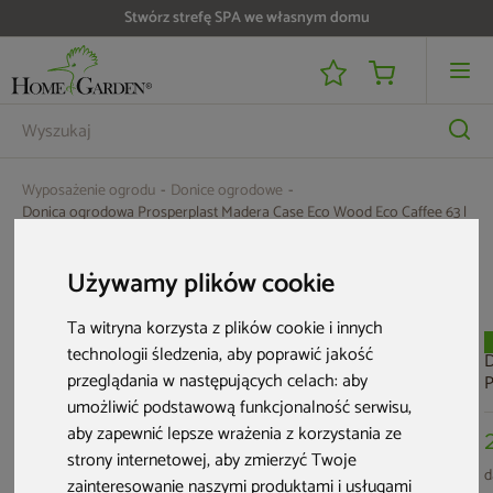
Stwórz strefę SPA we własnym domu
Wyposażenie ogrodu
Donice ogrodowe
Donica ogrodowa Prosperplast Madera Case Eco Wood Eco Caffee 63 l
Aktualne oferty
Używamy plików cookie
Ta witryna korzysta z plików cookie i innych
Nowość
Bestseller
Nowość
technologii śledzenia, aby poprawić jakość
D
przeglądania w następujących celach:
aby
P
R
umożliwić podstawową funkcjonalność serwisu
,
aby zapewnić lepsze wrażenia z korzystania ze
strony internetowej
,
aby zmierzyć Twoje
d
zainteresowanie naszymi produktami i usługami