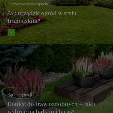
Ogrodowa encyklopedia
Jak urządzić ogród w stylu
francuskim?
Kącik inspiracji
Donice do traw ozdobnych – jakie
wybrać na balkon i taras?