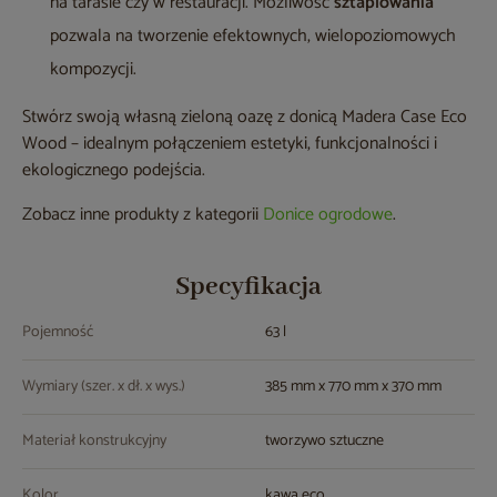
na tarasie czy w restauracji. Możliwość
sztaplowania
pozwala na tworzenie efektownych, wielopoziomowych
kompozycji.
Stwórz swoją własną zieloną oazę z donicą Madera Case Eco
Wood – idealnym połączeniem estetyki, funkcjonalności i
ekologicznego podejścia.
Zobacz inne produkty z kategorii
Donice ogrodowe
.
Specyfikacja
Pojemność
63 l
Wymiary (szer. x dł. x wys.)
385 mm x 770 mm x 370 mm
Materiał konstrukcyjny
tworzywo sztuczne
Kolor
kawa eco