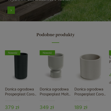
Podobne produkty
Nowość
Nowość
D
P
S
9
d
Donica ogrodowa
Donica ogrodowa
Donica ogrodowa
Prosperplast Coro
Prosperplast Molta
Prosperplast Coro
Round High
Grail Midl Sand 19 l
Round Sand 19 l
Charcoal 34 l
379 zł
349 zł
189 zł