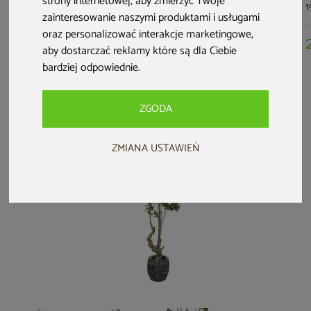
strony internetowej
,
aby zmierzyć Twoje
cm
wachlarzowa na
200 cm
1
zainteresowanie naszymi produktami i usługami
pniu 200 cm
oraz personalizować interakcje marketingowe
,
399 zł
239 zł
149 zł
aby dostarczać reklamy które są dla Ciebie
bardziej odpowiednie
.
ZGODA
ZMIANA USTAWIEŃ