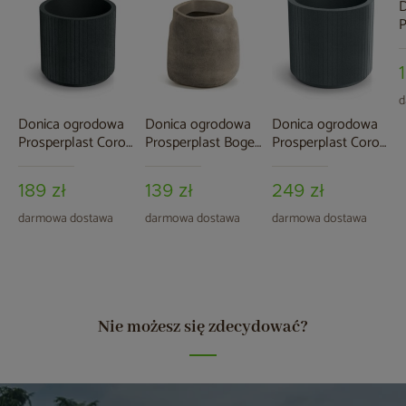
D
P
S
A
d
Donica ogrodowa
Donica ogrodowa
Donica ogrodowa
Prosperplast Coro
Prosperplast Boge
Prosperplast Coro
Round Charcoal 19 l
Macchiato 37 l
Round Graphite 34 l
189 zł
139 zł
249 zł
darmowa dostawa
darmowa dostawa
darmowa dostawa
Nie możesz się zdecydować?