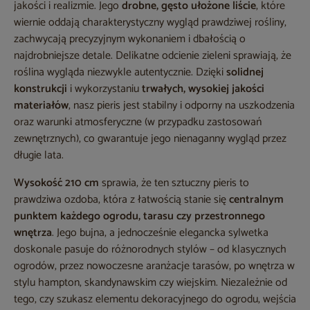
jakości i realizmie. Jego
drobne, gęsto ułożone liście
, które
wiernie oddają charakterystyczny wygląd prawdziwej rośliny,
zachwycają precyzyjnym wykonaniem i dbałością o
najdrobniejsze detale. Delikatne odcienie zieleni sprawiają, że
roślina wygląda niezwykle autentycznie. Dzięki
solidnej
konstrukcji
i wykorzystaniu
trwałych, wysokiej jakości
materiałów
, nasz pieris jest stabilny i odporny na uszkodzenia
oraz warunki atmosferyczne (w przypadku zastosowań
zewnętrznych), co gwarantuje jego nienaganny wygląd przez
długie lata.
Wysokość 210 cm
sprawia, że ten sztuczny pieris to
prawdziwa ozdoba, która z łatwością stanie się
centralnym
punktem każdego ogrodu, tarasu czy przestronnego
wnętrza
. Jego bujna, a jednocześnie elegancka sylwetka
doskonale pasuje do różnorodnych stylów – od klasycznych
ogrodów, przez nowoczesne aranżacje tarasów, po wnętrza w
stylu hampton, skandynawskim czy wiejskim. Niezależnie od
tego, czy szukasz elementu dekoracyjnego do ogrodu, wejścia