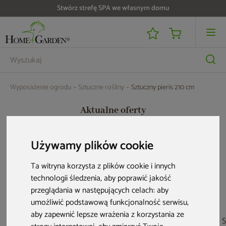
Stwórz strefę SPA we własnym domu
Do 25 000 zł zwrotu na kartę i raty RRSO 0%
Wyposażenie ogrodu
Sztuczne rośliny
Sztuczny pieris 210 cm
Aktualne oferty
Używamy plików cookie
Nowość
Ta witryna korzysta z plików cookie i innych
technologii śledzenia, aby poprawić jakość
przeglądania w następujących celach:
aby
umożliwić podstawową funkcjonalność serwisu
,
aby zapewnić lepsze wrażenia z korzystania ze
Sztuczna juka 180
Sztuczna palma
Sztuczna paproć
S