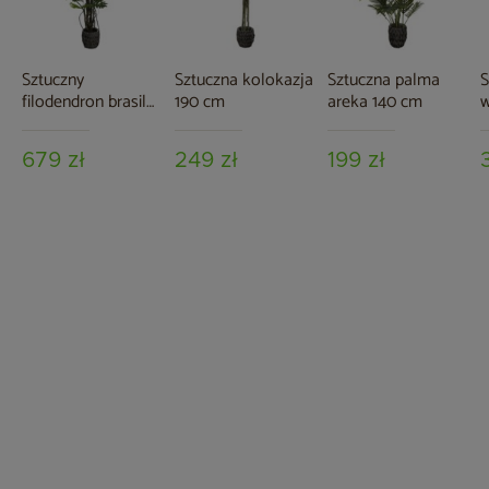
Sztuczny
Sztuczna kolokazja
Sztuczna palma
S
filodendron brasil
190 cm
areka 140 cm
w
210 cm
679 zł
249 zł
199 zł