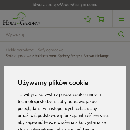
Stwórz strefę SPA we własnym domu
Do 25 000 zł zwrotu na kartę i raty RRSO 0%
Meble ogrodowe
Sofy ogrodowe
Sofa ogrodowa z baldachimem Sydney Beige / Brown Melange
Używamy plików cookie
Ta witryna korzysta z plików cookie i innych
technologii śledzenia, aby poprawić jakość
przeglądania w następujących celach:
aby
umożliwić podstawową funkcjonalność serwisu
,
aby zapewnić lepsze wrażenia z korzystania ze
strony internetowej
,
aby zmierzyć Twoje