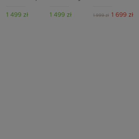
Grey Melange
Beige Melange
Sydney Brown Mat
/ Brown Melange
1 499 zł
1 499 zł
1 699 zł
1 999 zł