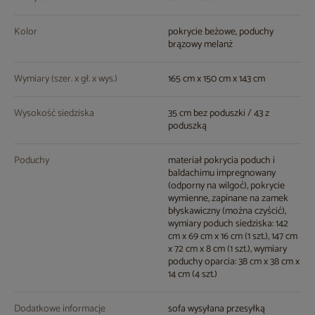
Kolor
pokrycie beżowe, poduchy
brązowy melanż
Wymiary (szer. x gł. x wys.)
165 cm x 150 cm x 143 cm
Wysokość siedziska
35 cm bez poduszki / 43 z
poduszką
Poduchy
materiał pokrycia poduch i
baldachimu impregnowany
(odporny na wilgoć), pokrycie
wymienne, zapinane na zamek
błyskawiczny (można czyścić),
wymiary poduch siedziska: 142
cm x 69 cm x 16 cm (1 szt.), 147 cm
x 72 cm x 8 cm (1 szt.), wymiary
poduchy oparcia: 38 cm x 38 cm x
14 cm (4 szt.)
Dodatkowe informacje
sofa wysyłana przesyłką