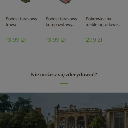
Podest tarasowy
Podest tarasowy
Pokrowiec na
trawa
kompozytowy
meble ogrodowe
brązowy
280 x 230 x 80 cm
czarny
13,99 zł
13,99 zł
299 zł
Nie możesz się zdecydować?