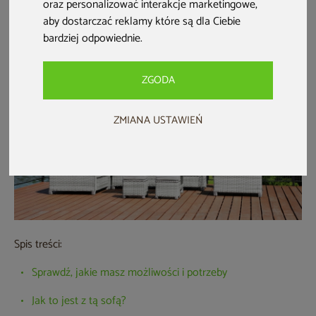
oraz personalizować interakcje marketingowe
,
chcemy, aby w naszym zestawie była duża i wygodna
sofa
aby dostarczać reklamy które są dla Ciebie
ogrodowa
dla kilku osób?
bardziej odpowiednie
.
ZGODA
ZMIANA USTAWIEŃ
Spis treści:
Sprawdź, jakie masz możliwości i potrzeby
Jak to jest z tą sofą?