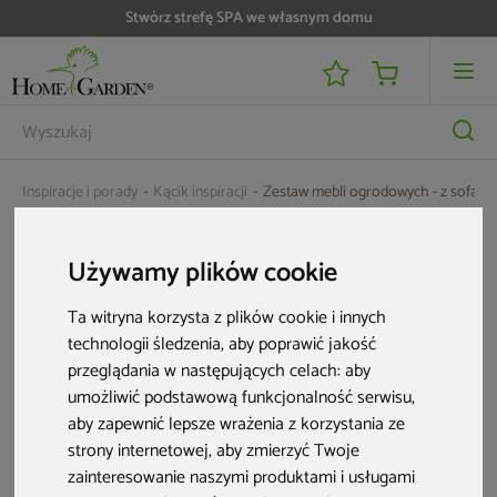
Stwórz strefę SPA we własnym domu
Inspiracje i porady
Kącik inspiracji
Zestaw mebli ogrodowych - z sofą cz
Zestaw mebli ogrodowych - z sofą czy
bez?
Używamy plików cookie
Ta witryna korzysta z plików cookie i innych
HOME & GARDEN
• 23 maj. 2019 r. • 3 min czytania
technologii śledzenia, aby poprawić jakość
przeglądania w następujących celach:
aby
Na zestaw
mebli ogrodowych
zawsze składa się kilka
umożliwić podstawową funkcjonalność serwisu
,
elementów, taki zestaw na pewno musi posiadać stół oraz
aby zapewnić lepsze wrażenia z korzystania ze
miejsce do siedzenia. W tym miejscu warto postawić pytanie,
strony internetowej
,
aby zmierzyć Twoje
zainteresowanie naszymi produktami i usługami
czy wolimy siedzieć na krzesłach, fotelach, ławce, a może