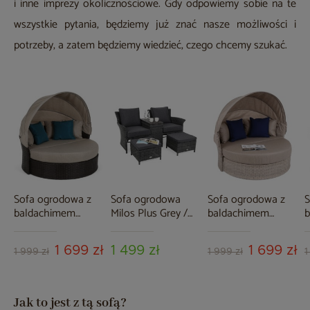
i inne imprezy okolicznościowe. Gdy odpowiemy sobie na te
wszystkie pytania, będziemy już znać nasze możliwości i
potrzeby, a zatem będziemy wiedzieć, czego chcemy szukać.
Sofa ogrodowa z
Sofa ogrodowa
Sofa ogrodowa z
S
baldachimem
Milos Plus Grey /
baldachimem
Sydney Brown Mat
Grey Melange
Sydney Beige /
S
/ Brown Melange
Brown Melange
G
1 699 zł
1 499 zł
1 699 zł
1 999 zł
1 999 zł
1
Jak to jest z tą sofą?