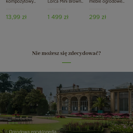
kompozytowy
Lorca Mini Brown
meble ogrodowe
brązowy
Mat
280 x 230 x 80 cm
czarny
13,99 zł
1 499 zł
299 zł
Nie możesz się zdecydować?
Ogrodowa encyklopedia