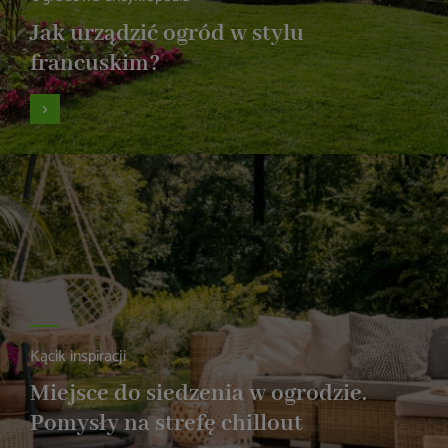
Jak urządzić ogród w stylu
francuskim?
Kącik inspiracji
Miejsce do siedzenia w ogrodzie.
Pomysły na strefę chillout