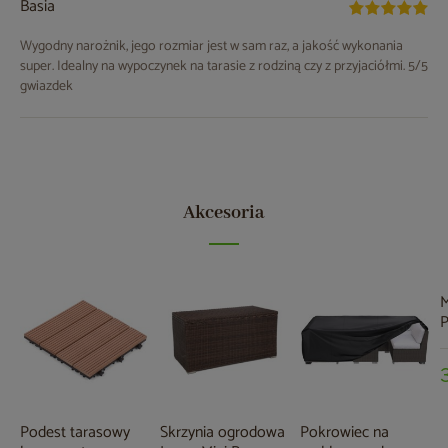
Basia
Wygodny narożnik, jego rozmiar jest w sam raz, a jakość wykonania
super. Idealny na wypoczynek na tarasie z rodziną czy z przyjaciółmi. 5/5
gwiazdek
Akcesoria
M
P
o
5
Podest tarasowy
Skrzynia ogrodowa
Pokrowiec na