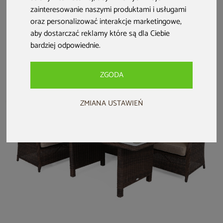
Narożnik
Narożnik
Narożnik ogrodowy
zainteresowanie naszymi produktami i usługami
modułowy z
technorattanowy
aluminiowy Nicea
oraz personalizować interakcje marketingowe
,
technorattanu
lewy Alicante Grey
Dark Grey / Grey
aby dostarczać reklamy które są dla Ciebie
Kansas Maxi Grey /
/ Grey Melange
2 999 zł
6 999 zł
2 299 zł
Grey Melange
bardziej odpowiednie
.
ZGODA
ZMIANA USTAWIEŃ