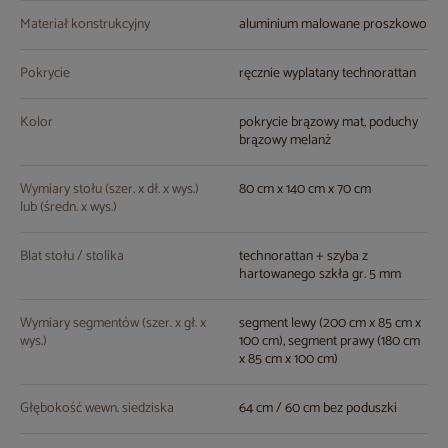
Materiał konstrukcyjny
aluminium malowane proszkowo
Pokrycie
ręcznie wyplatany technorattan
Kolor
pokrycie brązowy mat, poduchy
brązowy melanż
Wymiary stołu (szer. x dł. x wys.)
80 cm x 140 cm x 70 cm
lub (średn. x wys.)
Blat stołu / stolika
technorattan + szyba z
hartowanego szkła gr. 5 mm
Wymiary segmentów (szer. x gł. x
segment lewy (200 cm x 85 cm x
wys.)
100 cm), segment prawy (180 cm
x 85 cm x 100 cm)
Głębokość wewn. siedziska
64 cm / 60 cm bez poduszki