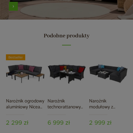
Podobne produkty
Bestseller
Narożnik ogrodowy
Narożnik
Narożnik
aluminiowy Nicea
technorattanowy
modułowy z
Dark Grey / Grey
lewy Alicante Grey
technorattanu
/ Grey Melange
Kansas Maxi Grey /
2 299 zł
6 999 zł
2 999 zł
Grey Melange