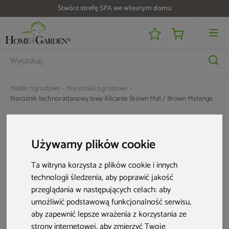
Stwórz strefę SPA we własnym domu
Do 25 000 zł zwrotu na kartę i raty RRSO 0%
Meble ogrodowe
Narożniki ogrodowe
Narożnik technorattanowy lewy Alicante Brown Mat / Brown Melange
Aktualne oferty
Używamy plików cookie
Bestseller
Ta witryna korzysta z plików cookie i innych
technologii śledzenia, aby poprawić jakość
przeglądania w następujących celach:
aby
umożliwić podstawową funkcjonalność serwisu
,
aby zapewnić lepsze wrażenia z korzystania ze
strony internetowej
,
aby zmierzyć Twoje