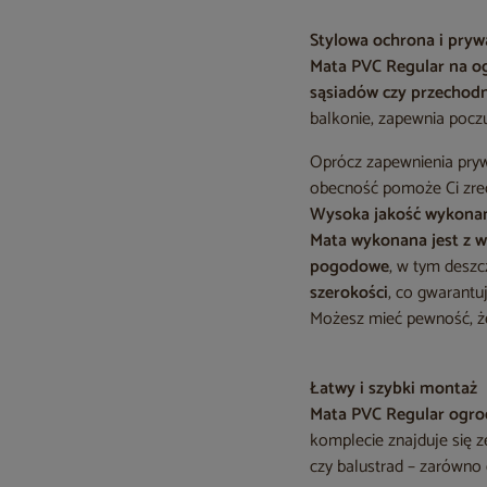
Stylowa ochrona i pry
Mata PVC Regular na o
sąsiadów czy przechod
balkonie, zapewnia pocz
Oprócz zapewnienia pry
obecność pomoże Ci zred
Wysoka jakość wykona
Mata wykonana jest z w
pogodowe
, w tym deszc
szerokości
, co gwarantu
Możesz mieć pewność, że
Łatwy i szybki montaż
Mata PVC Regular ogr
komplecie znajduje się 
czy balustrad – zarówno 