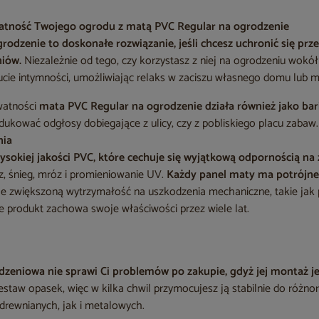
watność Twojego ogrodu z matą PVC Regular na ogrodzenie
grodzenie
to doskonałe rozwiązanie, jeśli chcesz uchronić się pr
niów.
Niezależnie od tego, czy korzystasz z niej na ogrodzeniu wokół
ucie intymności, umożliwiając relaks w zaciszu własnego domu lub m
watności
mata PVC Regular na ogrodzenie
działa również jako bar
ukować odgłosy dobiegające z ulicy, czy z pobliskiego placu zabaw.
nia
ysokiej jakości PVC, które cechuje się wyjątkową odpornością n
z, śnieg, mróz i promieniowanie UV.
Każdy panel maty ma potrójne
je zwiększoną wytrzymałość na uszkodzenia mechaniczne, takie jak p
 produkt zachowa swoje właściwości przez wiele lat.
odzeniowa
nie sprawi Ci problemów po zakupie, gdyż jej montaż j
zestaw opasek, więc w kilka chwil przymocujesz ją stabilnie do róż
drewnianych, jak i metalowych.