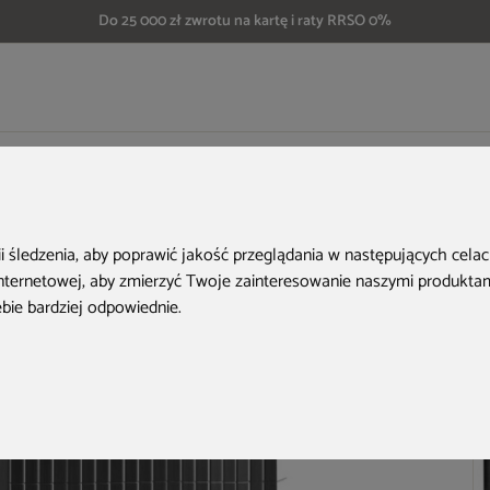
Do 25 000 zł zwrotu na kartę i raty RRSO 0%
we
Mata PVC Regular na ogrodzenie 1,7 x 25 m szara
H
ii śledzenia, aby poprawić jakość przeglądania w następujących cela
internetowej
,
aby zmierzyć Twoje zainteresowanie naszymi produktami
ebie bardziej odpowiednie
.
Ko