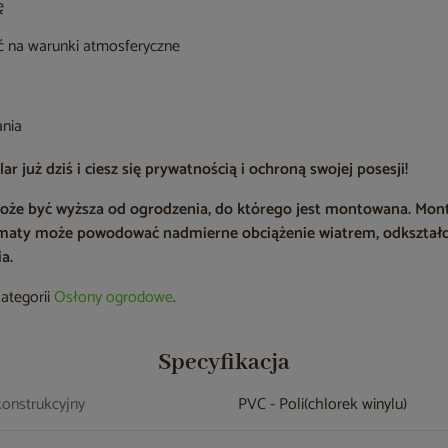
ę
ć na warunki atmosferyczne
ania
już dziś i ciesz się prywatnością i ochroną swojej posesji!
oże być wyższa od ogrodzenia, do którego jest montowana. Mon
 maty może powodować nadmierne obciążenie wiatrem, odkształc
a.
kategorii
Osłony ogrodowe
.
Specyfikacja
konstrukcyjny
PVC - Poli(chlorek winylu)