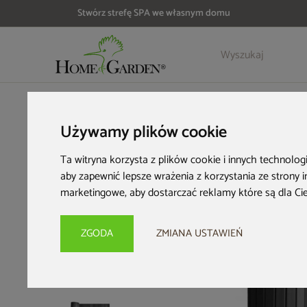
Stwórz strefę SPA we własnym domu
Szczegóły
Opinie
Akcesoria
HOME & GARDEN
Architektura ogrodowa
Osłony ogrodo
Używamy plików cookie
Ta witryna korzysta z plików cookie i innych technolog
aby zapewnić lepsze wrażenia z korzystania ze strony 
marketingowe
,
aby dostarczać reklamy które są dla Ci
ZGODA
ZMIANA USTAWIEŃ