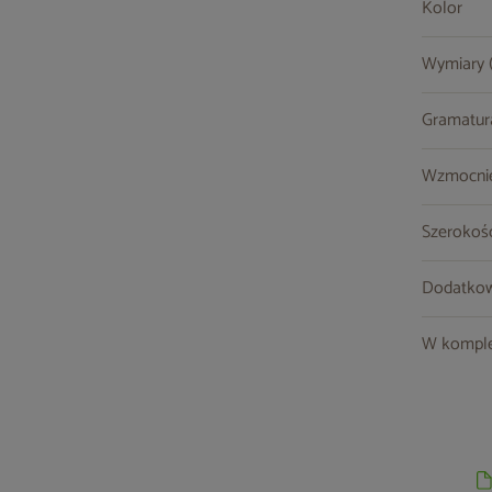
Kolor
Wymiary (
Gramatur
Wzmocni
Szerokoś
Dodatkow
W komple