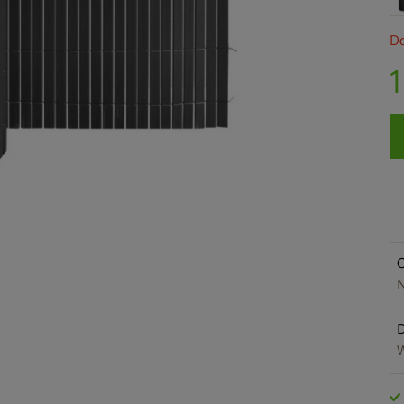
Do
O
N
W