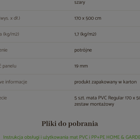
szary
wys. x dł.)
170 x 500 cm
a (kg/m
2
)
1,7 (kg/m
2
)
enie
potrójne
ć panelu
19 mm
e informacje
produkt zapakowany w karton
cie
5 szt. mata PVC Regular 170 x 
zestaw montażowy
Pliki do pobrania
Instrukcja obsługi i użytkowania mat PVC i PP+PE HOME & GARD