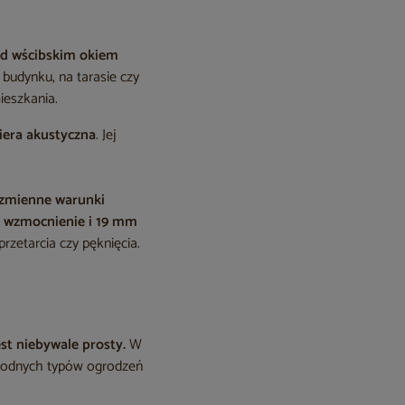
zed wścibskim okiem
 budynku, na tarasie czy
ieszkania.
iera akustyczna
. Jej
a zmienne warunki
 wzmocnienie i 19 mm
rzetarcia czy pęknięcia.
est niebywale prosty.
W
norodnych typów ogrodzeń