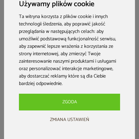
Używamy plików cookie
kozę do ogrodu zimowego oraz jak bezpiecznie je
zainstalować, aby cieszyć się ciepłem.
Ta witryna korzysta z plików cookie i innych
technologii śledzenia, aby poprawić jakość
przeglądania w następujących celach:
aby
umożliwić podstawową funkcjonalność serwisu
,
aby zapewnić lepsze wrażenia z korzystania ze
strony internetowej
,
aby zmierzyć Twoje
zainteresowanie naszymi produktami i usługami
oraz personalizować interakcje marketingowe
,
aby dostarczać reklamy które są dla Ciebie
bardziej odpowiednie
.
ZGODA
Ogród zimowy z kominkiem – co musisz wiedzieć?
Instalacja kominka w ogrodzie zimowym
wiąże się z
ZMIANA USTAWIEŃ
ryzykiem pożaru, koniecznością zapewnienia
odpowiedniej wentylacji i obowiązkiem zabezpieczenia