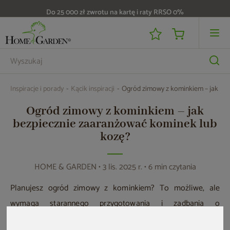
Do 25 000 zł zwrotu na kartę i raty RRSO 0%
Inspiracje i porady
Kącik inspiracji
Ogród zimowy z kominkiem – jak bez
Ogród zimowy z kominkiem – jak
bezpiecznie zaaranżować kominek lub
kozę?
HOME & GARDEN
• 3 lis. 2025 r. • 6 min czytania
Planujesz ogród zimowy z kominkiem? To możliwe, ale
wymaga starannego przygotowania i zadbania o
bezpieczeństwo. Podpowiadamy, jak wybrać kominek lub