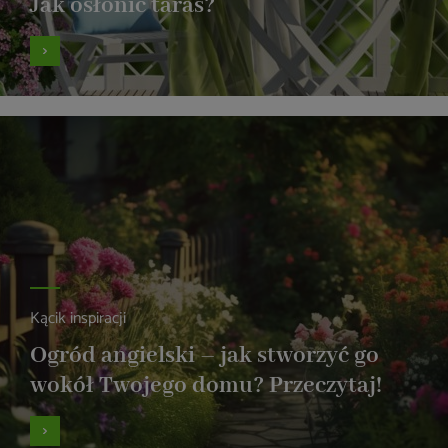
Jak osłonić taras?
Kącik inspiracji
Ogród angielski – jak stworzyć go
wokół Twojego domu? Przeczytaj!