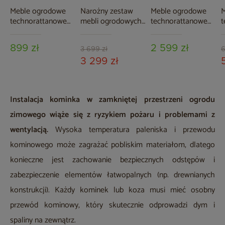
Meble ogrodowe
Narożny zestaw
Meble ogrodowe
M
technorattanowe
mebli ogrodowych
technorattanowe
t
Werona Beige /
Bergamo Beige /
Sofia Beige / Beige
B
Grey
Beige Melange
Melange
E
899 zł
2 599 zł
B
3 699 zł
6
M
3 299 zł
Instalacja kominka w zamkniętej przestrzeni ogrodu
zimowego wiąże się z ryzykiem pożaru i problemami z
wentylacją.
Wysoka temperatura paleniska i przewodu
kominowego może zagrażać pobliskim materiałom, dlatego
konieczne jest zachowanie bezpiecznych odstępów i
zabezpieczenie elementów łatwopalnych (np. drewnianych
konstrukcji). Każdy kominek lub koza musi mieć osobny
przewód kominowy, który skutecznie odprowadzi dym i
spaliny na zewnątrz.