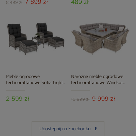
7 899 zł
489 zł
8 499 zł
Meble ogrodowe
Narożne meble ogrodowe
technorattanowe Sofia Light
technorattanowe Windsor
Grey / Grey Melange
Beige / Beige Melange
2 599 zł
9 999 zł
10 999 zł
Udostępnij na Facebooku