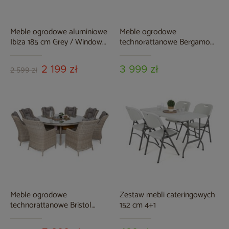
Meble ogrodowe aluminiowe
Meble ogrodowe
Ibiza 185 cm Grey / Window
technorattanowe Bergamo
Grey 8+1
Beige / Beige Melange
2 199 zł
3 999 zł
2 599 zł
Meble ogrodowe
Zestaw mebli cateringowych
technorattanowe Bristol
152 cm 4+1
Round Elegant 180 cm Beige
/ Beige Melange 8+1