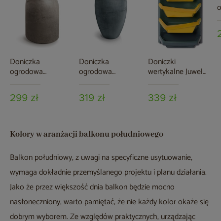
P
L
Doniczka
Doniczka
Doniczki
ogrodowa
ogrodowa
wertykalne Juwel
Prosperplast
Prosperplast Cano
Vertical Garden
Epocco Bold
High Concrete Gray
tytanowy /
299 zł
319 zł
339 zł
Macchiato 14 l
13 l
szafranowy
Kolory w aranżacji balkonu południowego
Balkon południowy, z uwagi na specyficzne usytuowanie,
wymaga dokładnie przemyślanego projektu i planu działania.
Jako że przez większość dnia balkon będzie mocno
nasłoneczniony, warto pamiętać, że nie każdy kolor okaże się
dobrym wyborem. Ze względów praktycznych, urządzając