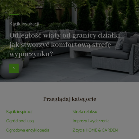
Kącik inspiracji
Odległość wiaty od granicy działki –
jak stworzyć komfortową strefę
wypoczynku?
Przeglądaj kategorie
Kącik inspiracji
Strefa relaksu
Ogród pod lupą
Imprezy i wydarzenia
Ogrodowa encyklopedia
Z życia HOME & GARDEN