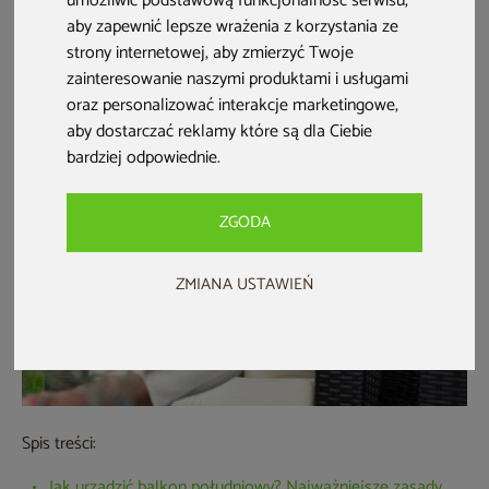
umożliwić podstawową funkcjonalność serwisu
,
Jakie elementy sprawią, że stanie się funkcjonalną strefą
aby zapewnić lepsze wrażenia z korzystania ze
komfortu i relaksu, stanowiąc niejako przedłużenie salonu
strony internetowej
,
aby zmierzyć Twoje
zainteresowanie naszymi produktami i usługami
lub sypialni? Poznaj sprawdzone pomysły aranżacyjne i
oraz personalizować interakcje marketingowe
,
stwórz piękny, modny balkon!
aby dostarczać reklamy które są dla Ciebie
bardziej odpowiednie
.
ZGODA
ZMIANA USTAWIEŃ
Spis treści:
Jak urządzić balkon południowy? Najważniejsze zasady