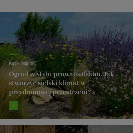
Kącik inspiracji
Ogród w stylu prowansalskim. Jak
stworzyć sielski klimat w
przydomowej przestrzeni?