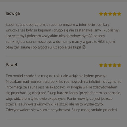
Jadwiga
Super sauna obejrzałam ja razem z mezem w internecie i córka z
wnuczka też były za kupnem i długo się nie zastanawialismy i kupiliśmy i
korzystamy i polecam wszystkim niezdecydowanym😉 baseny
zamknięte a sauna może być w domu my mamy w garażu 😆Znajomi
obejrzeli saunę i po tygodniu już sobie też kupili😯
Paweł
Ten model chodził za mną od roku, ale wciąż nie byłem pewny.
Mieszkam nad morzem, ale po kilku rozmowach na infolinii i otrzymaniu
informacji, że sauna jest na ekspozycji w sklepie w Pile zdecydowałem
się pojechać i ją obejrzeć. Sklep bardzo ładny (przyjechałem po sezonie,
więc widziałem tylko dwie ekspozycje. Panie mówiły, że jest jeszcze
trzecia), saun wystawionych kilka sztuk, ale mi to wystarczyło.
Zdecydowałem się w sumie natychmiast. Sklep mogę śmiało polecić :)