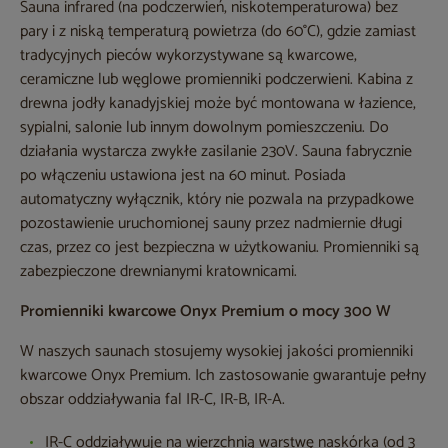
Sauna infrared (na podczerwień, niskotemperaturowa) bez
pary i z niską temperaturą powietrza (do 60°C), gdzie zamiast
tradycyjnych pieców wykorzystywane są kwarcowe,
ceramiczne lub węglowe promienniki podczerwieni. Kabina z
drewna jodły kanadyjskiej może być montowana w łazience,
sypialni, salonie lub innym dowolnym pomieszczeniu. Do
działania wystarcza zwykłe zasilanie 230V. Sauna fabrycznie
po włączeniu ustawiona jest na 60 minut. Posiada
automatyczny wyłącznik, który nie pozwala na przypadkowe
pozostawienie uruchomionej sauny przez nadmiernie długi
czas, przez co jest bezpieczna w użytkowaniu. Promienniki są
zabezpieczone drewnianymi kratownicami.
Promienniki kwarcowe Onyx Premium o mocy 300 W
W naszych saunach stosujemy wysokiej jakości promienniki
kwarcowe Onyx Premium. Ich zastosowanie gwarantuje pełny
obszar oddziaływania fal IR-C, IR-B, IR-A.
IR-C oddziaływuje na wierzchnią warstwę naskórka (od 3