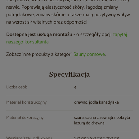
nerwic. Poprawiają elastyczność skóry, łagodzą zmiany
potrądzikowe, zmiany skórne a także mają pozytywny wpływ
na wzrost sił witalnych oraz odporności.
Dostępna jest usługa montażu
- o szczegóły opcji
zapytaj
naszego konsultanta
Zobacz inne produkty z kategorii
Sauny domowe
.
Specyfikacja
Liczba osób
4
Materiał konstrukcyjny
drewno, jodła kanadyjska
Materiał dekoracyjny
szara, sauna z zewnątrz pokryta
lazurą do drewna
Wymiary (szer. x dł. x wys.)
180 cm x 160 cm x 200 cm