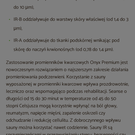
do 10 μm),
IR-B oddziaływuje do warstwy skóry właściwej (od 1,4 do 3
μm),
IR-A oddziaływuje do tkanki podskórnej wnikając pod
skórę do naczyń krwionośnych (od 0,78 do 1,4 μm).
Zastosowanie promienników kwarcowych Onyx Premium jest
nowoczesnym rozwiązaniem o najszerszym zakresie działania
promieniowania podczerwieni. Korzystanie z sauny
wyposażonej w promienniki kwarcowe wpływa prozdrowotnie,
leczniczo oraz wspomagająco podczas rehabilitacji. Seanse o
długości od 15 do 30 minut w temperaturze od 45 do 50
stopni Celsjusza mogą korzystnie wpłynąć na ból głowy,
reumatyzm, napięcie mięśni, zapalenie oskrzeli czy
odchudzanie i redukcję cellulitu. Z dobroczynnego wpływu
sauny można korzystać nawet codziennie. Sauny IR są
sprzymierzeńcami w przezwyciężaniu stresu, bezsenności czy