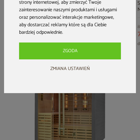
strony internetowej
,
aby zmierzyć Twoje
Sauna infrared
Sauna fińska
Sauna fińska
S
narożna Nordum
narożna Nordum
Nordum Solea 2-
N
zainteresowanie naszymi produktami i usługami
Pure 2-osobowa
Pure One 5-
osobowa biała
o
oraz personalizować interakcje marketingowe
,
czarna
osobowa naturalna
aby dostarczać reklamy które są dla Ciebie
5 999 zł
10 999 zł
5 999 zł
8
bardziej odpowiednie
.
5 699 zł
10 449 zł
5 699 zł
darmowa dostawa
darmowa dostawa
darmowa dostawa
d
ZGODA
ZMIANA USTAWIEŃ