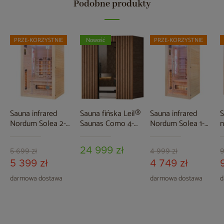
Podobne produkty
PRZE-KORZYSTNIE
Nowość
PRZE-KORZYSTNIE
Sauna infrared
Sauna fińska Leil®
Sauna infrared
S
Nordum Solea 2-
Saunas Como 4-
Nordum Solea 1-
n
osobowa naturalna
osobowa
osobowa naturalna
C
b
24 999 zł
5 699 zł
4 999 zł
9
5 399 zł
4 749 zł
darmowa dostawa
darmowa dostawa
d