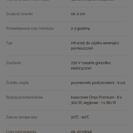
Grubość ścianki
ok. 6 cm
Przewidywany czas montażu
2-3 godziny
Typ
infrared, do użytku wewnątrz
pomieszczeń
Zasilanie
230 V (zwykłe gniazdko
elektryczne)
Źródło ciepła
promienniki podczerwieni - 9 szt.
Rodzaj promienników
kwarcowe Onyx Premium - 8 x
300 W, węglowe - 1 x 180 W
Zakres temperatur
20°C - 60°C
Czas nagrzewania
ok. 20 minut