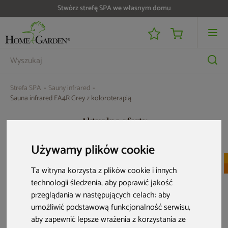
Stwórz strefę SPA we własnym domu
Do 25 000 zł zwrotu na kartę i raty RRSO 0%
Strefa SPA
Sauny infrared
Sauna infrared EA4R Grey z koloroterapią
Aktualne oferty
Używamy plików cookie
PRZE-KORZYSTNIE
Nowość
PRZE-KORZYSTNIE
Ta witryna korzysta z plików cookie i innych
PRZE-KORZYSTNIE
technologii śledzenia, aby poprawić jakość
przeglądania w następujących celach:
aby
umożliwić podstawową funkcjonalność serwisu
,
aby zapewnić lepsze wrażenia z korzystania ze