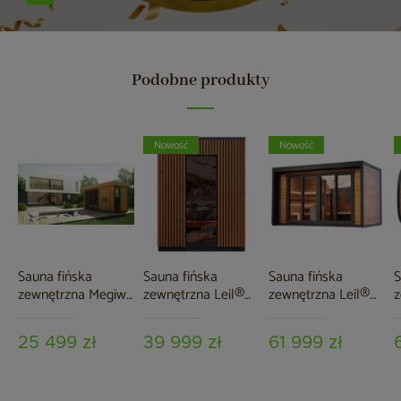
Podobne produkty
Nowość
Nowość
Sauna fińska
Sauna fińska
Sauna fińska
S
zewnętrzna Megiw
zewnętrzna Leil®
zewnętrzna Leil®
z
Azalia
Saunas Viva 180 4-
Saunas Patio L 5-
S
osobowa
osobowa
R
25 499 zł
39 999 zł
61 999 zł