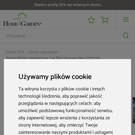
Stwórz strefę SPA we własnym domu
Strefa SPA
Sauny ogrodowe
Sauna fińska zewnętrzna Lux Barrelsauna 195 x 200 cm
Aktualne oferty
Używamy plików cookie
Ta witryna korzysta z plików cookie i innych
Nowość
Nowość
technologii śledzenia, aby poprawić jakość
przeglądania w następujących celach:
aby
umożliwić podstawową funkcjonalność serwisu
,
aby zapewnić lepsze wrażenia z korzystania ze
strony internetowej
,
aby zmierzyć Twoje
zainteresowanie naszymi produktami i usługami