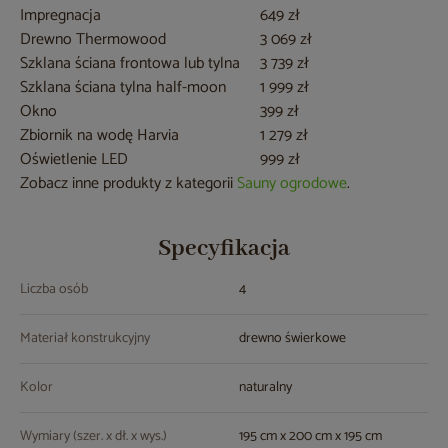
Impregnacja
649 zł
Drewno Thermowood
3 069 zł
Szklana ściana frontowa lub tylna
3 739 zł
Szklana ściana tylna half-moon
1 999 zł
Okno
399 zł
Zbiornik na wodę Harvia
1 279 zł
Oświetlenie LED
999 zł
Zobacz inne produkty z kategorii
Sauny ogrodowe
.
Specyfikacja
Liczba osób
4
Materiał konstrukcyjny
drewno świerkowe
Kolor
naturalny
Wymiary (szer. x dł. x wys.)
195 cm x 200 cm x 195 cm