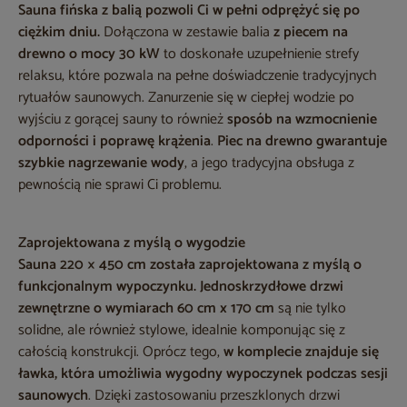
Sauna fińska z balią
pozwoli Ci w pełni odprężyć się po
ciężkim dniu.
Dołączona w zestawie balia
z piecem na
drewno o mocy 30 kW
to doskonałe uzupełnienie strefy
relaksu, które pozwala na pełne doświadczenie tradycyjnych
rytuałów saunowych. Zanurzenie się w ciepłej wodzie po
wyjściu z gorącej sauny to również
sposób na wzmocnienie
odporności i poprawę krążenia
.
Piec na drewno gwarantuje
szybkie nagrzewanie wody
, a jego tradycyjna obsługa z
pewnością nie sprawi Ci problemu.
Zaprojektowana z myślą o wygodzie
Sauna 220 × 450 cm
została zaprojektowana z myślą o
funkcjonalnym wypoczynku. Jednoskrzydłowe drzwi
zewnętrzne o wymiarach 60 cm x 170 cm
są nie tylko
solidne, ale również stylowe, idealnie komponując się z
całością konstrukcji. Oprócz tego,
w komplecie znajduje się
ławka, która umożliwia wygodny wypoczynek podczas sesji
saunowych
. Dzięki zastosowaniu przeszklonych drzwi