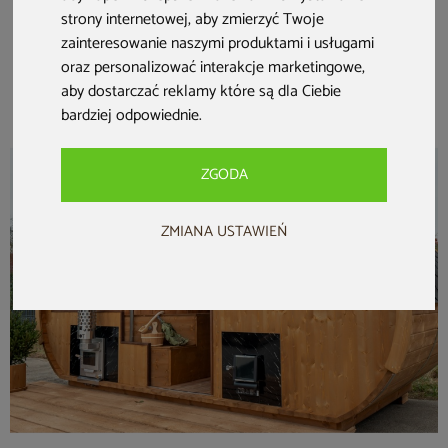
Sauna fińska
Sauna fińska
Sauna fińska
strony internetowej
,
aby zmierzyć Twoje
zewnętrzna Leil®
zewnętrzna Leil®
zewnętrzna Leil®
zainteresowanie naszymi produktami i usługami
Saunas Dice Comfy
Saunas Dice Comfy
Saunas Round Cube
oraz personalizować interakcje marketingowe
,
2.0 4-osobowa
2.4 5-osobowa
Mini 2.0 4-osobowa
30 999 zł
33 499 zł
52 499 zł
aby dostarczać reklamy które są dla Ciebie
bardziej odpowiednie
.
ZGODA
ZMIANA USTAWIEŃ