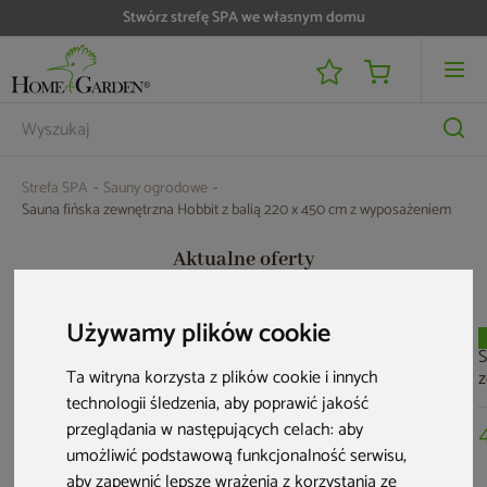
Do 25 000 zł zwrotu na kartę i raty RRSO 0%
Strefa SPA
Sauny ogrodowe
Sauna fińska zewnętrzna Hobbit z balią 220 x 450 cm z wyposażeniem
Aktualne oferty
Używamy plików cookie
Nowość
Nowość
Nowość
S
Ta witryna korzysta z plików cookie i innych
z
S
technologii śledzenia, aby poprawić jakość
przeglądania w następujących celach:
aby
umożliwić podstawową funkcjonalność serwisu
,
aby zapewnić lepsze wrażenia z korzystania ze