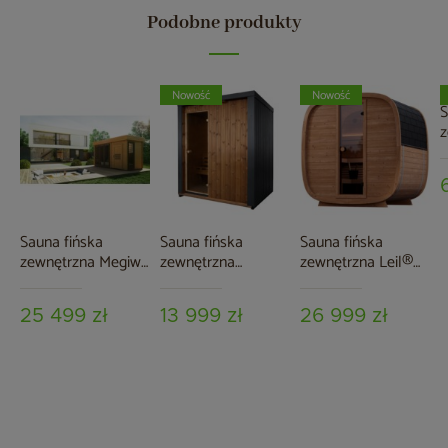
Podobne produkty
Nowość
Nowość
S
z
S
S
Sauna fińska
Sauna fińska
Sauna fińska
zewnętrzna Megiw
zewnętrzna
zewnętrzna Leil®
Azalia
Nordum Baltic Plus
Saunas Dice Pocket
140 x 190
4-osobowa
25 499 zł
13 999 zł
26 999 zł