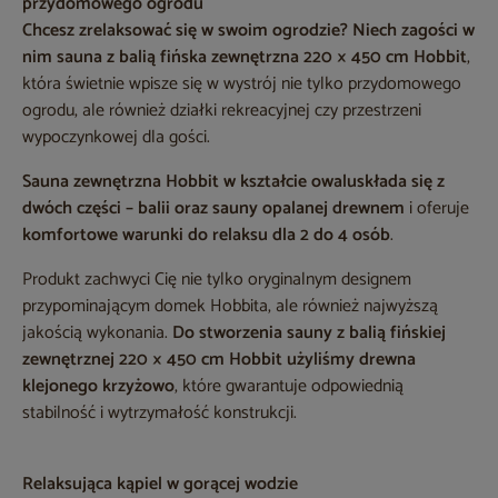
przydomowego ogrodu
Chcesz zrelaksować się w swoim ogrodzie? Niech zagości w
nim
sauna z balią fińska zewnętrzna 220 × 450 cm Hobbit
,
która świetnie wpisze się w wystrój nie tylko przydomowego
ogrodu, ale również działki rekreacyjnej czy przestrzeni
wypoczynkowej dla gości.
Sauna zewnętrzna Hobbit
w kształcie owalu
składa się z
dwóch części – balii oraz sauny opalanej drewnem
i oferuje
komfortowe warunki do relaksu dla 2 do 4 osób
.
Produkt zachwyci Cię nie tylko oryginalnym designem
przypominającym domek Hobbita, ale również najwyższą
jakością wykonania.
Do stworzenia
sauny z balią fińskiej
zewnętrznej 220 × 450 cm Hobbit
użyliśmy drewna
klejonego krzyżowo
, które gwarantuje odpowiednią
stabilność i wytrzymałość konstrukcji.
Relaksująca kąpiel w gorącej wodzie