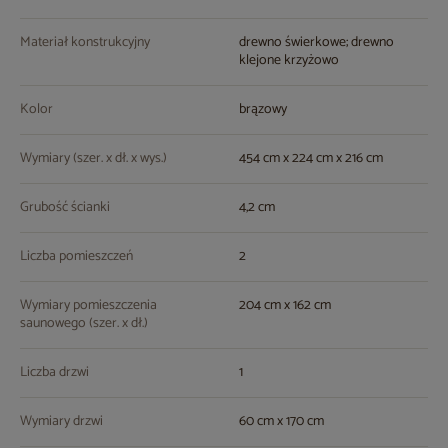
Materiał konstrukcyjny
drewno świerkowe; drewno
klejone krzyżowo
Kolor
brązowy
Wymiary (szer. x dł. x wys.)
454 cm x 224 cm x 216 cm
Grubość ścianki
4,2 cm
Liczba pomieszczeń
2
Wymiary pomieszczenia
204 cm x 162 cm
saunowego (szer. x dł.)
Liczba drzwi
1
Wymiary drzwi
60 cm x 170 cm