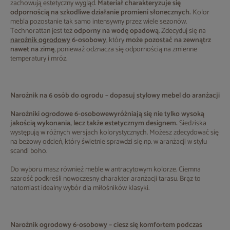
zachowują estetyczny wygląd.
Materiał charakteryzuje się
odpornością na szkodliwe działanie promieni słonecznych.
Kolor
mebla pozostanie tak samo intensywny przez wiele sezonów.
Technorattan jest też
odporny na wodę opadową
. Zdecyduj się na
narożnik ogrodowy
6-osobowy
, który
może pozostać na zewnątrz
nawet na zimę
, ponieważ odznacza się odpornością na zmienne
temperatury i mróz.
Narożnik na 6 osób do ogrodu – dopasuj stylowy mebel do aranżacji
Narożniki ogrodowe 6-osobowe
wyróżniają się nie tylko wysoką
jakością wykonania, lecz także estetycznym designem.
Siedziska
występują w różnych wersjach kolorystycznych. Możesz zdecydować się
na beżowy odcień, który świetnie sprawdzi się np. w aranżacji w stylu
scandi boho.
Do wyboru masz również meble w antracytowym kolorze. Ciemna
szarość podkreśli nowoczesny charakter aranżacji tarasu. Brąz to
natomiast idealny wybór dla miłośników klasyki.
Narożnik ogrodowy 6-osobowy – ciesz się komfortem podczas