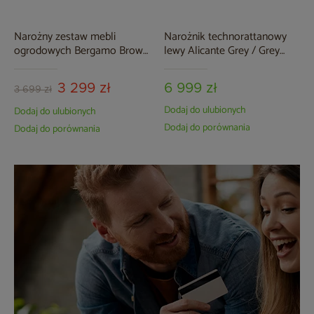
Narożny zestaw mebli
Narożnik technorattanowy
ogrodowych Bergamo Brown
lewy Alicante Grey / Grey
Mat / Brown Melange
Melange
3 299 zł
6 999 zł
3 699 zł
Dodaj do ulubionych
Dodaj do ulubionych
Dodaj do porównania
Dodaj do porównania