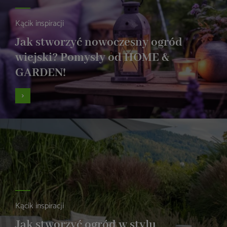
Kącik inspiracji
Jak stworzyć nowoczesny ogród
wiejski? Pomysły od HOME &
GARDEN!
Kącik inspiracji
Jak stworzyć ogród w stylu