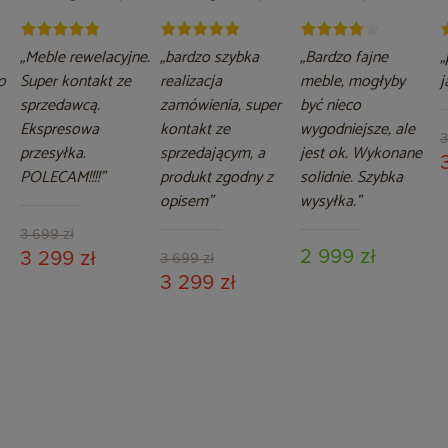
y
Bergamo Beige /
Bergamo Ginger /
technorattanu
B
Beige Melange
Brown Melange
Kansas Maxi Grey /
G
Grey Melange
„Meble rewelacyjne.
„bardzo szybka
„Bardzo fajne
„
o
Super kontakt ze
realizacja
meble, mogłyby
j
sprzedawcą.
zamówienia, super
być nieco
Ekspresowa
kontakt ze
wygodniejsze, ale
3
przesyłka.
sprzedającym, a
jest ok. Wykonane
POLECAM!!!!”
produkt zgodny z
solidnie. Szybka
opisem”
wysyłka.”
3 699 zł
2 999 zł
3 299 zł
3 699 zł
3 299 zł