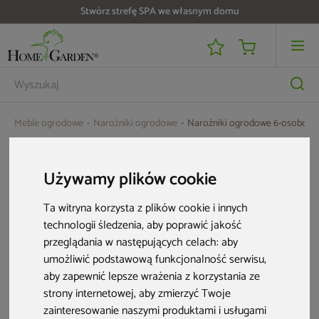
Stwórz strefę SPA we własnym domu
Meble ogrodowe
Narożniki ogrodowe
Narożniki ogrodowe 6-osobowe
Narożniki ogrodowe 6-osobowe
Używamy plików cookie
Rozwiń
Zaaranżuj komfortową przestrzeń do relaksu na zewnątrz!
Wybierz
spośród 6-osobowych narożników, które zapewnią wygodę całej
Ta witryna korzysta z plików cookie i innych
7 produktów
rodzinie.
Wyróżniają się odpornością na różne czynniki atmosferyczne,
technologii śledzenia, aby poprawić jakość
dlatego
służą przez wiele sezonów.
To stylowe meble, które ustawisz
przeglądania w następujących celach:
aby
na tarasie, w altanie lub innej części ogrodu. Duża różnorodność
wariantów kolorystycznych ułatwi Ci dopasowanie mebla do planowanej
umożliwić podstawową funkcjonalność serwisu
,
aranżacji.
aby zapewnić lepsze wrażenia z korzystania ze
strony internetowej
,
aby zmierzyć Twoje
Narożniki ogrodowe 6-osobowe
występują w wersji z regulowanym
oparciem.
Możesz odchylić je w taki sposób, żeby mieć przyjemne
zainteresowanie naszymi produktami i usługami