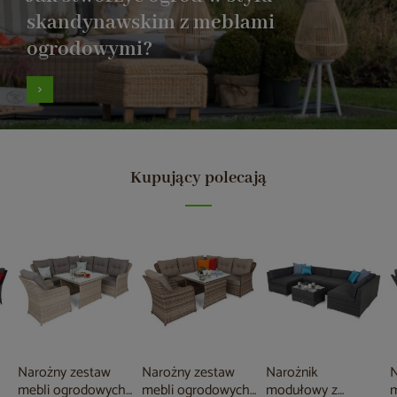
skandynawskim z meblami
ogrodowymi?
Kupujący polecają
Narożny zestaw
Narożny zestaw
Narożnik
N
mebli ogrodowych
mebli ogrodowych
modułowy z
m