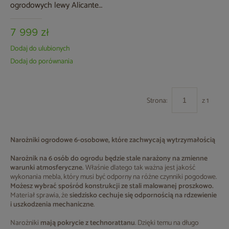
ogrodowych lewy Alicante
Grey / Grey Melange z pufami
7 999 zł
Dodaj do ulubionych
Dodaj do porównania
Strona:
z 1
Narożniki ogrodowe 6-osobowe, które zachwycają wytrzymałością
Narożnik na 6 osób do ogrodu będzie stale narażony na zmienne
warunki atmosferyczne.
Właśnie dlatego tak ważna jest jakość
wykonania mebla, który musi być odporny na różne czynniki pogodowe.
Możesz wybrać spośród konstrukcji ze stali malowanej proszkowo.
Materiał sprawia, że
siedzisko cechuje się odpornością na rdzewienie
i uszkodzenia mechaniczne
.
Narożniki
mają pokrycie z technorattanu
. Dzięki temu na długo