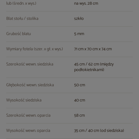
lub (średn. x wys.)
na wys. 28 cm
Blat stołu / stolika
szkło
Grubość blatu
5 mm
Wymiary fotela (szer. x gł. x wys.)
71 cm x 70 cm x 74 cm
Szerokość wewn. siedziska
45 cm / 62 cm (między
podłokietnikami)
Głębokość wewn. siedziska
50 cm
Wysokość siedziska
40 cm
Szerokość wewn. oparcia
58 cm
Wysokość wewn. oparcia
35 cm / 40 cm (od siedziska)