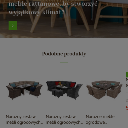
meble rattanowe, by stworzyć
wyjątkowy klimat?
Podobne produkty
M
t
F
M
G
6
Narożny zestaw
Narożny zestaw
Narożne meble
mebli ogrodowych
mebli ogrodowych
ogrodowe