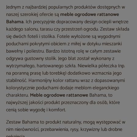
Jednym z najbardziej popularnych produktów dostępnych w
naszej szerokiej ofercie są
meble ogrodowe rattanowe
Bahama
. Ich precyzyjnie dopracowany design ociepli wnętrze
każdego salonu, tarasu czy przestrzeń ogrodu. Zestaw składa
się dwóch foteli i stolika. Fotele wyłożone są wygodnymi
poduchami pokrytymi obiciem z miłej w dotyku mieszanki
bawełny i poliestru. Bardzo istotną rolę w całym zestawie
odgrywa gustowny stolik. Jego blat został wykonany z
wytrzymałego, hartowanego szkła. Niewielka półeczka (np.
na poranną prasę lub torebkę) dodatkowo wzmacnia jego
stabilność. Harmonijny kolor rattanu wraz z dopasowanymi
kolorystycznie poduchami dodaje meblom eleganckiego
charakteru.
Meble ogrodowe rattanowe
Bahama, to
najwyższej jakości produkt przeznaczony dla osób, które
cenią sobie wygodę i komfort.
Zestaw Bahama to produkt naturalny, mogą występować w
nim nierówności, przebarwienia, rysy, krzywizny lub drobne
pęknięcia.