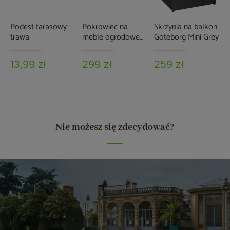
Podest tarasowy
Pokrowiec na
Skrzynia na balkon
trawa
meble ogrodowe
Goteborg Mini Grey
280 x 230 x 80 cm
czarny
13,99 zł
299 zł
259 zł
Nie możesz się zdecydować?