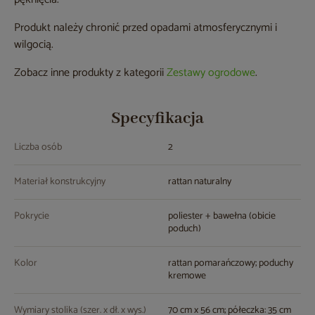
Produkt należy chronić przed opadami atmosferycznymi i
wilgocią.
Zobacz inne produkty z kategorii
Zestawy ogrodowe
.
Specyfikacja
Liczba osób
2
Materiał konstrukcyjny
rattan naturalny
Pokrycie
poliester + bawełna (obicie
poduch)
Kolor
rattan pomarańczowy; poduchy
kremowe
Wymiary stolika (szer. x dł. x wys.)
70 cm x 56 cm; półeczka: 35 cm