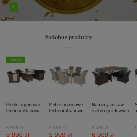
Podobne produkty
Nowość
Meble ogrodowe
Meble ogrodowe
Narożny zestaw
M
technorattanowe
technorattanowe
mebli ogrodowych
a
Foggia Flex Ginger
Bristol 180 cm
prawy California
G
Melange / Dark
Beige / Beige
Brown Mat / Brown
Grey
Melange 6+1
Melange
6 999 zł
6 499 zł
8 499 zł
1
5 999 zł
5 999 zł
6 999 zł