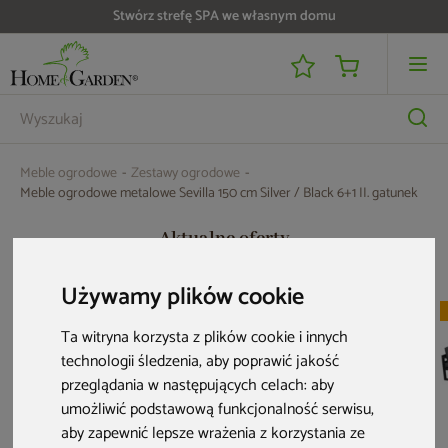
Stwórz strefę SPA we własnym domu
Do 25 000 zł zwrotu na kartę i raty RRSO 0%
Meble ogrodowe
Zestawy ogrodowe
Meble ogrodowe metalowe Sevilla 150 cm Silver / Black 6+1 II. gatunek
Aktualne oferty
Używamy plików cookie
Ta witryna korzysta z plików cookie i innych
technologii śledzenia, aby poprawić jakość
przeglądania w następujących celach:
aby
umożliwić podstawową funkcjonalność serwisu
,
aby zapewnić lepsze wrażenia z korzystania ze