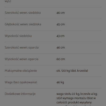
wys.)
Szerokość wewn. siedziska
46 cm
Głębokość wewn. siedziska
45 cm
Wysokość siedziska
43 cm
Szerokość wewn. oparcia
46 cm
Wysokość wewn. oparcia
60 cm
Maksymalne obciążenie
ok. 120 kg (dot. krzesła)
Waga (bez opakowania)
46 kg
Dodatkowe informacje
waga stołu 22 kg, krzesła 4 kg;
stół wymaga montażu (blat w
całości); produkt wysyłany