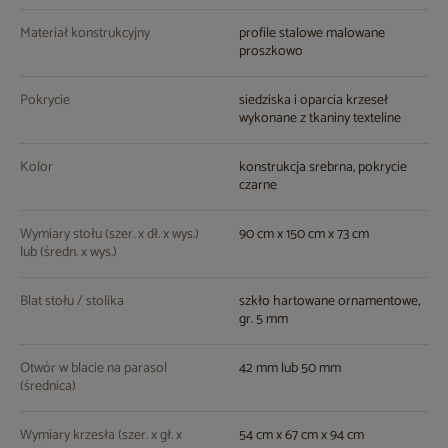
Materiał konstrukcyjny
profile stalowe malowane
proszkowo
Pokrycie
siedziska i oparcia krzeseł
wykonane z tkaniny texteline
Kolor
konstrukcja srebrna, pokrycie
czarne
Wymiary stołu (szer. x dł. x wys.)
90 cm x 150 cm x 73 cm
lub (średn. x wys.)
Blat stołu / stolika
szkło hartowane ornamentowe,
gr. 5 mm
Otwór w blacie na parasol
42 mm lub 50 mm
(średnica)
Wymiary krzesła (szer. x gł. x
54 cm x 67 cm x 94 cm