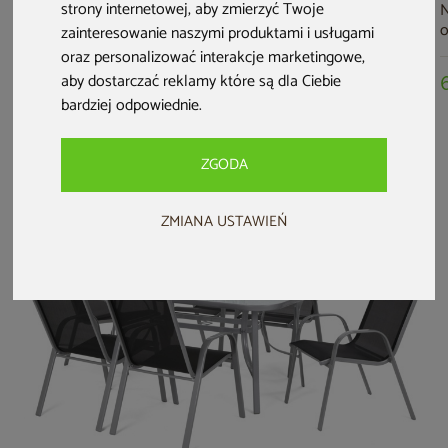
strony internetowej
,
aby zmierzyć Twoje
Meble ogrodowe
Meble ogrodowe
Meble ogrodowe
N
technorattanowe
technorattanowe
aluminiowe Como
zainteresowanie naszymi produktami i usługami
Foggia Silk Grey /
Bergamo Beige /
Grey / Grey
a
oraz personalizować interakcje marketingowe
,
Grey Melange
Beige Melange
G
aby dostarczać reklamy które są dla Ciebie
6 499 zł
3 999 zł
1 399 zł
M
1 599 zł
bardziej odpowiednie
.
ZGODA
ZMIANA USTAWIEŃ