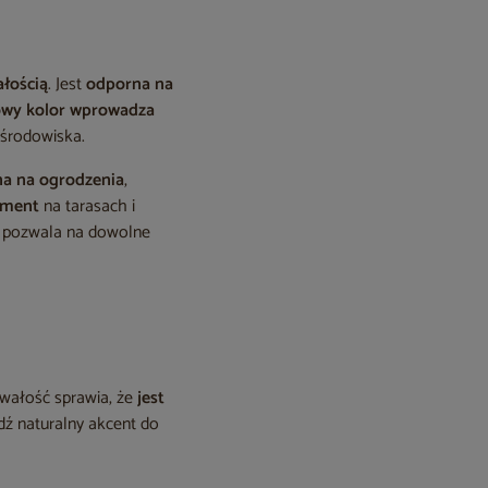
ałością
. Jest
odporna na
owy kolor wprowadza
 środowiska.
na na ogrodzenia
,
lement
na tarasach i
o pozwala na dowolne
rwałość sprawia, że
jest
dź naturalny akcent do