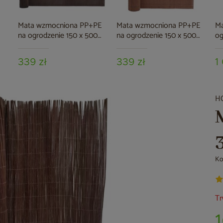
Mata wzmocniona PP+PE
Mata wzmocniona PP+PE
Ma
na ogrodzenie 150 x 500
na ogrodzenie 150 x 500
og
cm brązowa
cm jasnobrązowa
sz
339 zł
339 zł
1
H
Ko
Tr