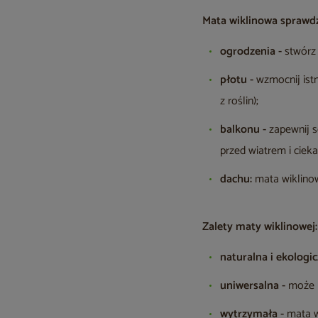
Mata wiklinowa sprawdzi
ogrodzenia -
stwórz 
płotu -
wzmocnij ist
z roślin);
balkonu -
zapewnij s
przed wiatrem i ciek
dachu:
mata wiklinow
Zalety maty wiklinowej:
naturalna i ekologic
uniwersalna -
może b
wytrzymała -
mata w