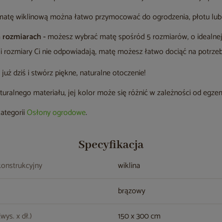
atę wiklinową można łatwo przymocować do ogrodzenia, płotu lub 
 rozmiarach -
możesz wybrać matę spośród 5 rozmiarów, o idealnej 
li rozmiary Ci nie odpowiadają, matę możesz łatwo dociąć na potrzeb
uż dziś i stwórz piękne, naturalne otoczenie!
uralnego materiału, jej kolor może się różnić w zależności od egze
kategorii
Osłony ogrodowe
.
Specyfikacja
konstrukcyjny
wiklina
brązowy
wys. x dł.)
150 x 300 cm