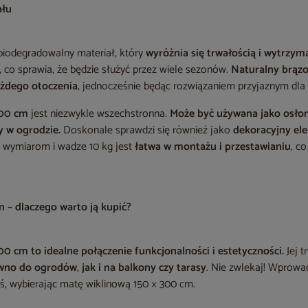
ału
 biodegradowalny materiał, który
wyróżnia się trwałością i wytrzym
, co sprawia, że będzie służyć przez wiele sezonów.
Naturalny brąz
ażdego otoczenia
, jednocześnie będąc rozwiązaniem przyjaznym dla
300 cm
jest niezwykle wszechstronna.
Może być używana jako osło
y w ogrodzie.
Doskonale sprawdzi się również jako
dekoracyjny e
 wymiarom i wadze 10 kg jest
łatwa w montażu i przestawianiu
, c
m – dlaczego warto ją kupić?
300 cm
to idealne połączenie funkcjonalności i estetyczności.
Jej t
wno do ogrodów
,
jak i na balkony czy tarasy
. Nie zwlekaj! Wprowa
ziś, wybierając matę wiklinową 150 × 300 cm.