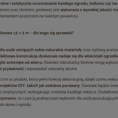
ralne i estetyczne urozmaicenie każdego ogrodu, balkonu czy tar
iatrem oraz słońcem, ponieważ jest
wykonana z wysokiej jakości m
elementem przestrzeni na świeżym powietrzu.
inowa 1,5 × 3 m – dla kogo się sprawdzi?
dla osób ceniących sobie naturalne materiały
oraz stylową aranża
Wiklinowa
konstrukcja doskonale nadaje się dla właścicieli ogrodó
tki osłonięte od wiatru.
Również mieszkańcy bloków mogą wykorz
yć prywatność
i wprowadzić naturalny akcent.
0 cm to produkt, który pełni funkcję dekoracyjną, dzięki czemu wyko
projektów DIY
,
takich jak ozdobne parawany
. Stanowić będzie świet
ci artystycznych, wzbogacając estetykę każdego miejsca. Dodatkow
trzymaniu
, co czyni ją praktycznym wyborem dla osób poszukujących
do domu i ogrodu.