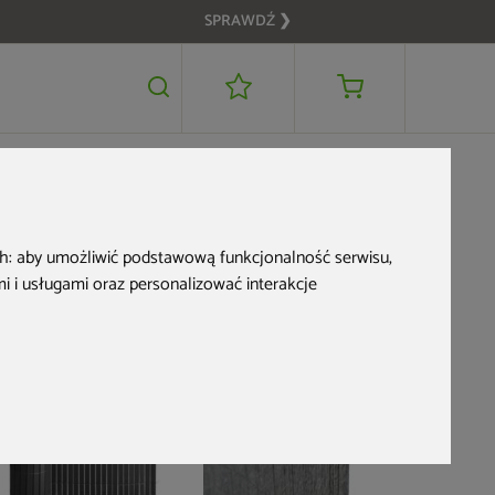
SPRAWDŹ ❯
109 zł
DODAJ DO KOSZYKA
ch:
aby umożliwić podstawową funkcjonalność serwisu
,
 i usługami oraz personalizować interakcje
Mata PVC 
200 x 500
289 zł