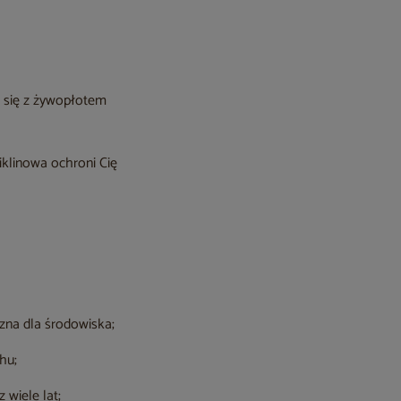
e się z żywopłotem
iklinowa ochroni Cię
zna dla środowiska;
hu;
 wiele lat;