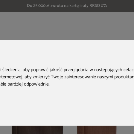
Do 25 000 zł zwrotu na kartę i raty RRSO 0%
we
Mata wiklinowa 150 x 300 cm
Aktualne oferty
ii śledzenia, aby poprawić jakość przeglądania w następujących cela
internetowej
,
aby zmierzyć Twoje zainteresowanie naszymi produktami
ebie bardziej odpowiednie
.