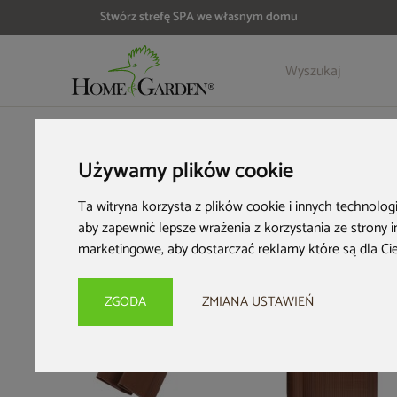
Stwórz strefę SPA we własnym domu
Szczegóły
Opinie
HOME & GARDEN
Architektura ogrodowa
Osłony ogrodo
Używamy plików cookie
Ta witryna korzysta z plików cookie i innych technolog
aby zapewnić lepsze wrażenia z korzystania ze strony 
marketingowe
,
aby dostarczać reklamy które są dla Ci
ZGODA
ZMIANA USTAWIEŃ