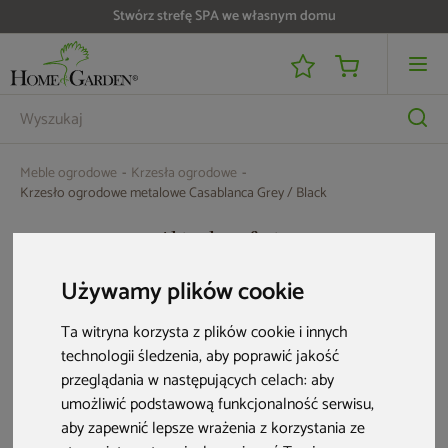
Stwórz strefę SPA we własnym domu
Do 25 000 zł zwrotu na kartę i raty RRSO 0%
Meble ogrodowe
Krzesła ogrodowe
Krzesło ogrodowe metalowe Casablanca Grey / Black
Aktualne oferty
Używamy plików cookie
Ta witryna korzysta z plików cookie i innych
technologii śledzenia, aby poprawić jakość
przeglądania w następujących celach:
aby
umożliwić podstawową funkcjonalność serwisu
,
aby zapewnić lepsze wrażenia z korzystania ze