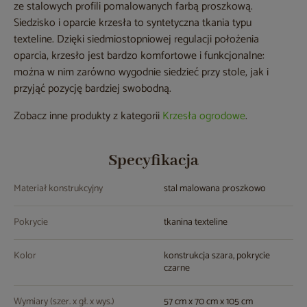
ze stalowych profili pomalowanych farbą proszkową.
Siedzisko i oparcie krzesła to syntetyczna tkania typu
texteline. Dzięki siedmiostopniowej regulacji położenia
oparcia, krzesło jest bardzo komfortowe i funkcjonalne:
można w nim zarówno wygodnie siedzieć przy stole, jak i
przyjąć pozycję bardziej swobodną.
Zobacz inne produkty z kategorii
Krzesła ogrodowe
.
Specyfikacja
Materiał konstrukcyjny
stal malowana proszkowo
Pokrycie
tkanina texteline
Kolor
konstrukcja szara, pokrycie
czarne
Wymiary (szer. x gł. x wys.)
57 cm x 70 cm x 105 cm