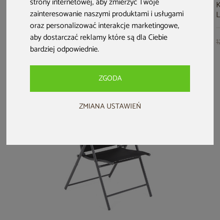
strony internetowej
,
aby zmierzyć Twoje
Krzesło ogrodowe
Krzesło ogrodowe
Krzesło ogrodowe
K
zainteresowanie naszymi produktami i usługami
drewniane
aluminiowe Ibiza
metalowe Bolonia
L
składane Akacja
Relax Grey / Taupe
Grey / Window
oraz personalizować interakcje marketingowe
,
Cross
Grey
aby dostarczać reklamy które są dla Ciebie
199 zł
279 zł
249 zł
1
bardziej odpowiednie
.
ZGODA
ZMIANA USTAWIEŃ