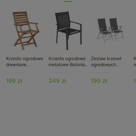
Krzesło ogrodowe
Krzesło ogrodowe
Zestaw krzeseł
K
drewniane
metalowe Bolonia
ogrodowych
składane Akacja
Grey / Window
metalowych
C
Cross
Grey
Casablanca Silver /
G
199 zł
249 zł
199 zł
Grey