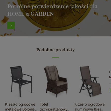
Potrójne potwierdzenie jakości dla
HOME & GARDEN
Podobne produkty
F
t
B
/
Krzesło ogrodowe
Fotel
Krzesło ogrodowe
metalowe Bolonia
technorattanowy
aluminiowe Ibiza