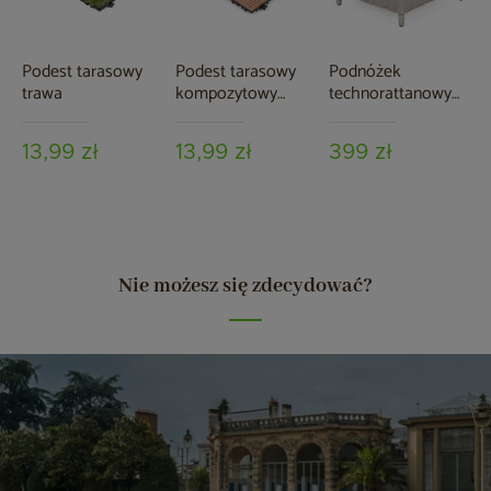
Podest tarasowy
Podest tarasowy
Podnóżek
trawa
kompozytowy
technorattanowy
brązowy
Bristol White / Grey
13,99 zł
13,99 zł
399 zł
Nie możesz się zdecydować?