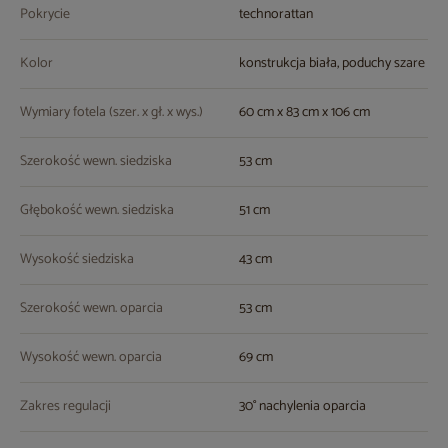
Pokrycie
technorattan
Kolor
konstrukcja biała, poduchy szare
Wymiary fotela (szer. x gł. x wys.)
60 cm x 83 cm x 106 cm
Szerokość wewn. siedziska
53 cm
Głębokość wewn. siedziska
51 cm
Wysokość siedziska
43 cm
Szerokość wewn. oparcia
53 cm
Wysokość wewn. oparcia
69 cm
Zakres regulacji
30° nachylenia oparcia