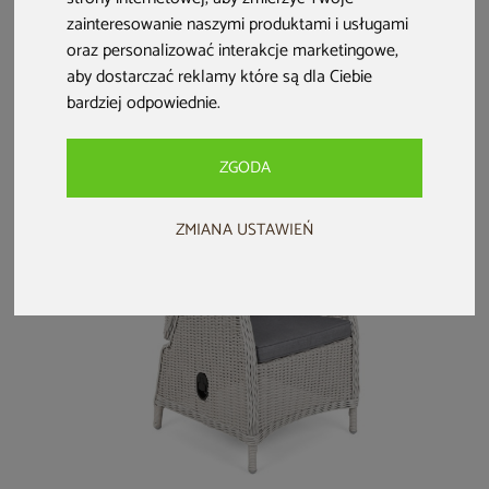
Krzesło ogrodowe
Krzesło ogrodowe
Zestaw krzeseł
zainteresowanie naszymi produktami i usługami
Lomi Green
metalowe Sevilla
ogrodowych
oraz personalizować interakcje marketingowe
,
Silver / Black
aluminiowych Ibiza
aby dostarczać reklamy które są dla Ciebie
Melange
Relax Grey / Taupe
109 zł
69,99 zł
549 zł
129 zł
bardziej odpowiednie
.
ZGODA
ZMIANA USTAWIEŃ