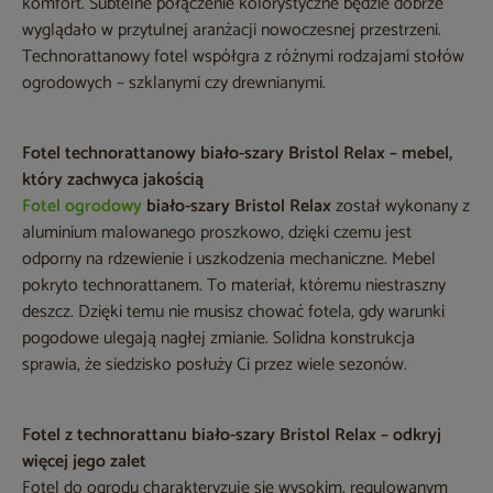
komfort. Subtelne połączenie kolorystyczne będzie dobrze
wyglądało w przytulnej aranżacji nowoczesnej przestrzeni.
Technorattanowy fotel współgra z różnymi rodzajami stołów
ogrodowych – szklanymi czy drewnianymi.
Fotel technorattanowy biało-szary Bristol Relax – mebel,
który zachwyca jakością
Fotel ogrodowy
biało-szary Bristol Relax
został wykonany z
aluminium malowanego proszkowo, dzięki czemu jest
odporny na rdzewienie i uszkodzenia mechaniczne. Mebel
pokryto technorattanem. To materiał, któremu niestraszny
deszcz. Dzięki temu nie musisz chować fotela, gdy warunki
pogodowe ulegają nagłej zmianie. Solidna konstrukcja
sprawia, że siedzisko posłuży Ci przez wiele sezonów.
Fotel z technorattanu biało-szary Bristol Relax – odkryj
więcej jego zalet
Fotel do ogrodu charakteryzuje się wysokim, regulowanym