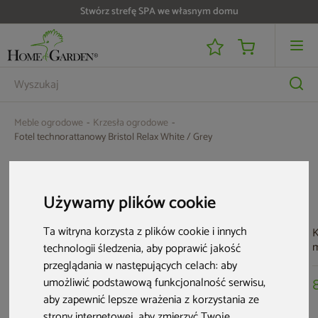
Stwórz strefę SPA we własnym domu
Do 25 000 zł zwrotu na kartę i raty RRSO 0%
Meble ogrodowe
Krzesła ogrodowe
Fotel technorattanowy Bristol Relax White / Grey
Aktualne oferty
Używamy plików cookie
Ta witryna korzysta z plików cookie i innych
K
m
technologii śledzenia, aby poprawić jakość
G
przeglądania w następujących celach:
aby
M
umożliwić podstawową funkcjonalność serwisu
,
aby zapewnić lepsze wrażenia z korzystania ze
strony internetowej
,
aby zmierzyć Twoje