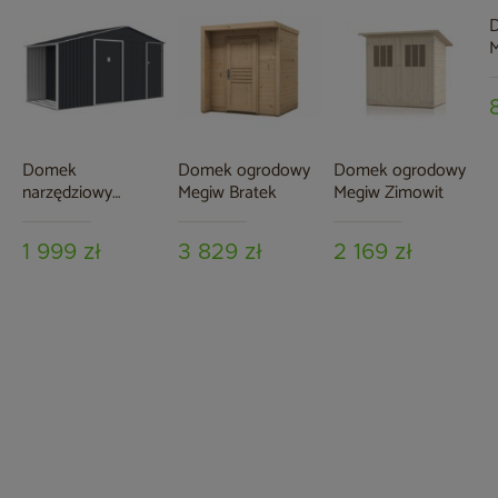
M
Domek
Domek ogrodowy
Domek ogrodowy
narzędziowy
Megiw Bratek
Megiw Zimowit
Bergen 407 x 194
cm Grey z
1 999 zł
3 829 zł
2 169 zł
drewutnią