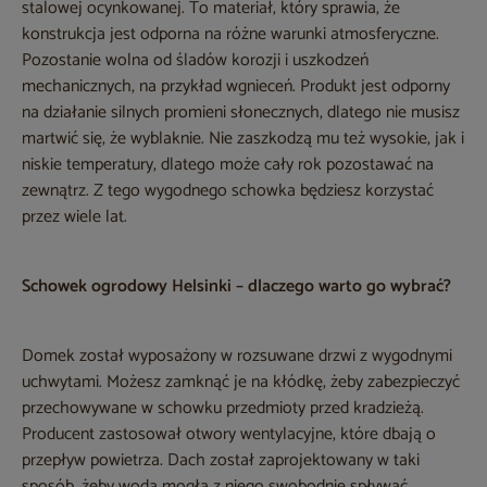
stalowej ocynkowanej. To materiał, który sprawia, że
konstrukcja jest odporna na różne warunki atmosferyczne.
Pozostanie wolna od śladów korozji i uszkodzeń
mechanicznych, na przykład wgnieceń. Produkt jest odporny
na działanie silnych promieni słonecznych, dlatego nie musisz
martwić się, że wyblaknie. Nie zaszkodzą mu też wysokie, jak i
niskie temperatury, dlatego może cały rok pozostawać na
zewnątrz. Z tego wygodnego schowka będziesz korzystać
przez wiele lat.
Schowek ogrodowy Helsinki – dlaczego warto go wybrać?
Domek został wyposażony w rozsuwane drzwi z wygodnymi
uchwytami. Możesz zamknąć je na kłódkę, żeby zabezpieczyć
przechowywane w schowku przedmioty przed kradzieżą.
Producent zastosował otwory wentylacyjne, które dbają o
przepływ powietrza. Dach został zaprojektowany w taki
sposób, żeby woda mogła z niego swobodnie spływać.