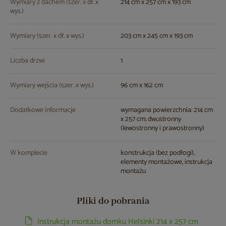
Wymiary z dachem (szer. x dł. x
214 cm x 257 cm x 193 cm
wys.)
Wymiary (szer. x dł. x wys.)
203 cm x 245 cm x 193 cm
Liczba drzwi
1
Wymiary wejścia (szer. x wys.)
96 cm x 162 cm
Dodatkowe informacje
wymagana powierzchnia: 214 cm
x 257 cm; dwustronny
(lewostronny i prawostronny)
W komplecie
konstrukcja (bez podłogi),
elementy montażowe, instrukcja
montażu
Pliki do pobrania
Instrukcja montażu domku Helsinki 214 x 257 cm