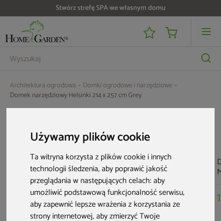
Stwórz strefę SPA we własnym domu
Do 25 000 zł zwrotu na kartę i raty RRSO 0%
Architektura ogrodowa
Domki ogrodowe i narzędziowe
Domek narzędziowy Helsinki 214 x 257 cm Grey
Aktualne oferty
Używamy plików cookie
Nowość
Ta witryna korzysta z plików cookie i innych
technologii śledzenia, aby poprawić jakość
M
przeglądania w następujących celach:
aby
umożliwić podstawową funkcjonalność serwisu
,
aby zapewnić lepsze wrażenia z korzystania ze
strony internetowej
,
aby zmierzyć Twoje