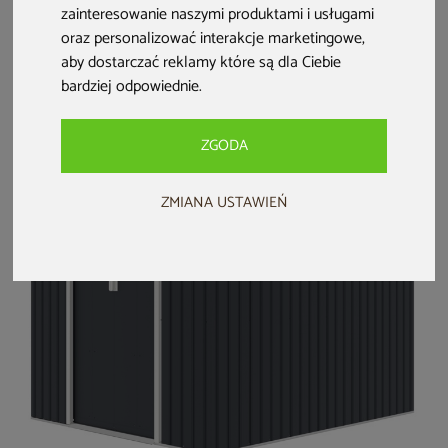
Domek
Domek
Domek
zainteresowanie naszymi produktami i usługami
narzędziowy
narzędziowy
narzędziowy
oraz personalizować interakcje marketingowe
,
Halmstad 239 x 302
Halmstad 239 x 239
Kopenhaga 200 x
aby dostarczać reklamy które są dla Ciebie
cm Light Grey
cm Light Grey
260 cm Grey
bardziej odpowiednie
.
1 999 zł
3 799 zł
3 299 zł
2 999 zł
2 899 zł
ZGODA
ZMIANA USTAWIEŃ