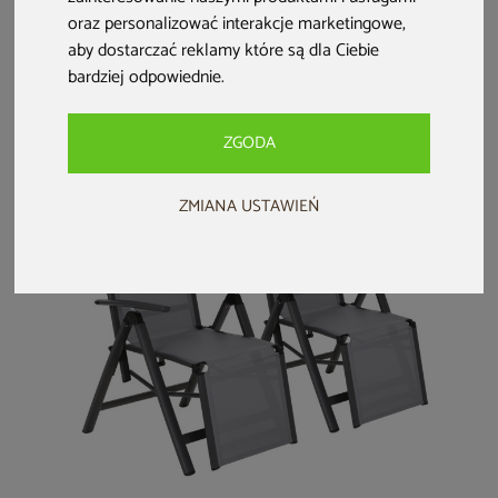
Krzesło ogrodowe
Krzesło ogrodowe
Krzesło ogrodowe
oraz personalizować interakcje marketingowe
,
aluminiowe Ibiza
Lomi Grey
metalowe
aby dostarczać reklamy które są dla Ciebie
Grey / Window
Casablanca Silver /
bardziej odpowiednie
.
Grey
Grey
229 zł
109 zł
109 zł
189 zł
ZGODA
ZMIANA USTAWIEŃ