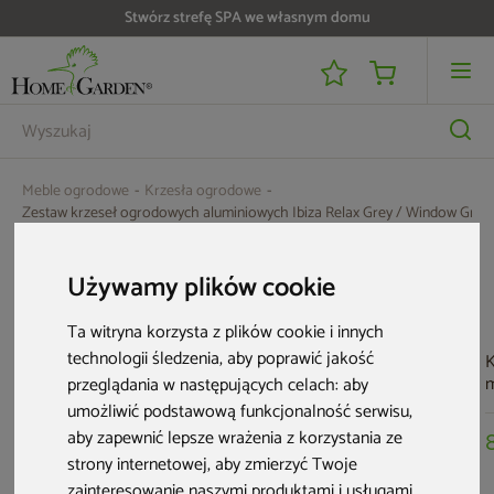
Stwórz strefę SPA we własnym domu
Meble ogrodowe
Krzesła ogrodowe
Zestaw krzeseł ogrodowych aluminiowych Ibiza Relax Grey / Window Grey
Aktualne oferty
Używamy plików cookie
Ta witryna korzysta z plików cookie i innych
technologii śledzenia, aby poprawić jakość
K
m
przeglądania w następujących celach:
aby
G
umożliwić podstawową funkcjonalność serwisu
,
M
aby zapewnić lepsze wrażenia z korzystania ze
strony internetowej
,
aby zmierzyć Twoje
zainteresowanie naszymi produktami i usługami