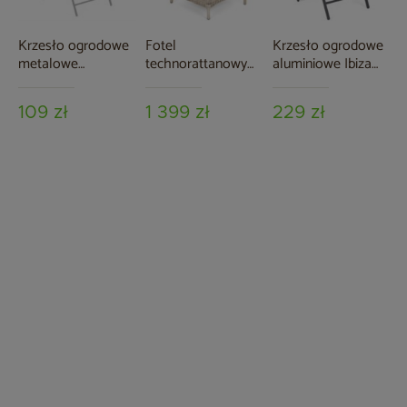
Krzesło ogrodowe
Fotel
Krzesło ogrodowe
metalowe
technorattanowy
aluminiowe Ibiza
Casablanca Silver /
Bristol Relax Beige
Grey / Window
Grey
/ Beige Melange
Grey
109 zł
1 399 zł
229 zł