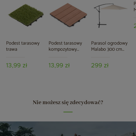
P
M
G
p
Podest tarasowy
Podest tarasowy
Parasol ogrodowy
trawa
kompozytowy
Malabo 300 cm
brązowy
Grey / Ecru z
podstawą
13,99 zł
13,99 zł
299 zł
Nie możesz się zdecydować?