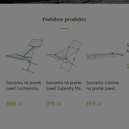
Podobne produkty
S
J
O
Suszarka na pranie
Suszarka na pranie
Suszarka ścienna
Juwel Fashiondry
Juwel Superdry Maxi
na pranie Juwel
Autostretch Mint
Mint
Artdry 70
369 zł
319 zł
159 zł