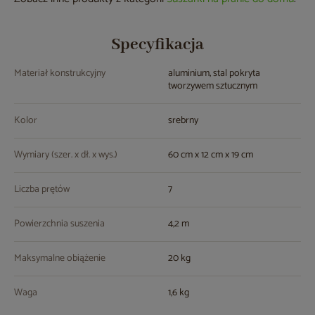
Specyfikacja
Materiał konstrukcyjny
aluminium, stal pokryta
tworzywem sztucznym
Kolor
srebrny
Wymiary (szer. x dł. x wys.)
60 cm x 12 cm x 19 cm
Liczba prętów
7
Powierzchnia suszenia
4,2 m
Maksymalne obiążenie
20 kg
Waga
1,6 kg