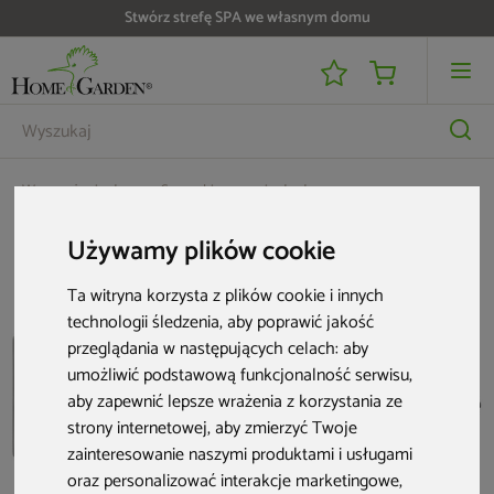
Stwórz strefę SPA we własnym domu
Wyposażenie domu
Suszarki na pranie do domu
Suszarka ścienna na pranie Juwel Ruckzuck 60
Używamy plików cookie
Ta witryna korzysta z plików cookie i innych
technologii śledzenia, aby poprawić jakość
przeglądania w następujących celach:
aby
umożliwić podstawową funkcjonalność serwisu
,
aby zapewnić lepsze wrażenia z korzystania ze
strony internetowej
,
aby zmierzyć Twoje
zainteresowanie naszymi produktami i usługami
oraz personalizować interakcje marketingowe
,