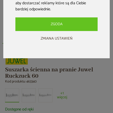
aby dostarczać reklamy które są dla Ciebie
bardziej odpowiednie
.
ZGODA
ZMIANA USTAWIEŃ
Suszarka ścienna na pranie Juwel
Ruckzuck 60
Kod produktu: 463340
+1
więcej
Dostępne od ręki