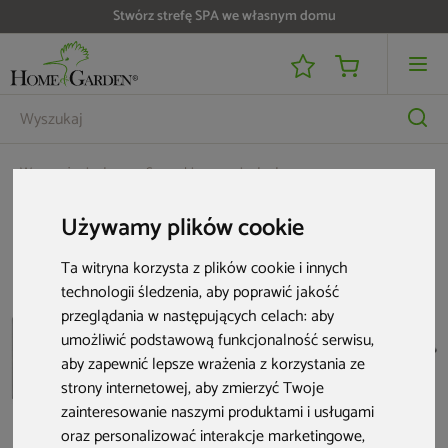
Stwórz strefę SPA we własnym domu
Wyposażenie domu
Suszarki na pranie do domu
Suszarka ścienna na pranie Juwel Ruckzuck 120
Używamy plików cookie
Ta witryna korzysta z plików cookie i innych
technologii śledzenia, aby poprawić jakość
przeglądania w następujących celach:
aby
umożliwić podstawową funkcjonalność serwisu
,
aby zapewnić lepsze wrażenia z korzystania ze
strony internetowej
,
aby zmierzyć Twoje
zainteresowanie naszymi produktami i usługami
oraz personalizować interakcje marketingowe
,