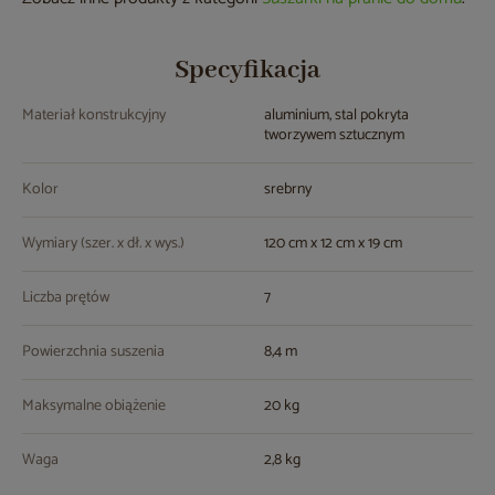
Specyfikacja
Materiał konstrukcyjny
aluminium, stal pokryta
tworzywem sztucznym
Kolor
srebrny
Wymiary (szer. x dł. x wys.)
120 cm x 12 cm x 19 cm
Liczba prętów
7
Powierzchnia suszenia
8,4 m
Maksymalne obiążenie
20 kg
Waga
2,8 kg