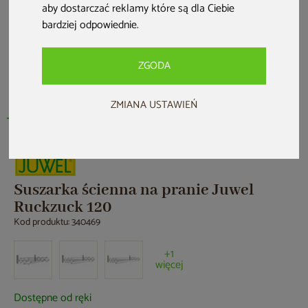
aby dostarczać reklamy które są dla Ciebie
bardziej odpowiednie
.
ZGODA
ZMIANA USTAWIEŃ
Suszarka ścienna na pranie Juwel
Ruckzuck 120
Kod produktu: 340469
+1
więcej
Dostępne od ręki