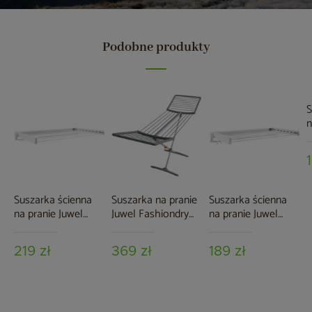
Podobne produkty
S
n
R
Suszarka ścienna
Suszarka na pranie
Suszarka ścienna
na pranie Juwel
Juwel Fashiondry
na pranie Juwel
Artdry 100
Autostretch
Artdry 80
Obsidian Grey
219 zł
369 zł
189 zł