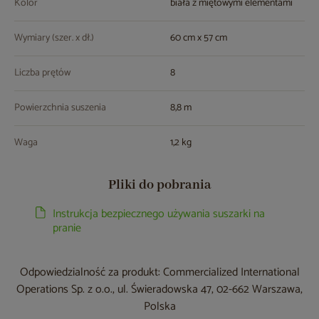
Kolor
biała z miętowymi elementami
Wymiary (szer. x dł.)
60 cm x 57 cm
Liczba prętów
8
Powierzchnia suszenia
8,8 m
Waga
1,2 kg
Pliki do pobrania
Instrukcja bezpiecznego używania suszarki na
pranie
Odpowiedzialność za produkt: Commercialized International
Operations Sp. z o.o., ul. Świeradowska 47, 02-662 Warszawa,
Polska