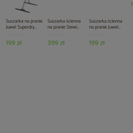
Suszarka na pranie
Suszarka ścienna
Suszarka ścienna
Juwel Superdry
na pranie Stewi
na pranie Juwel
Basic Obsidian Grey
Teleskop Prestige
Ruckzuck 80
80 cm White
199 zł
399 zł
199 zł