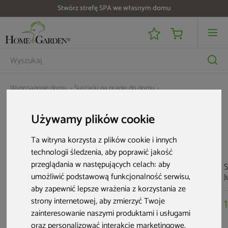
Stwórz strefę SPA we własnym domu
Wyposażenie domu
Suszarki na pranie do domu
Suszarka na pranie Juwel Superdry Wing Mint
Używamy plików cookie
Aktualne oferty
Ta witryna korzysta z plików cookie i innych
technologii śledzenia, aby poprawić jakość
przeglądania w następujących celach:
aby
S
umożliwić podstawową funkcjonalność serwisu
,
J
B
aby zapewnić lepsze wrażenia z korzystania ze
strony internetowej
,
aby zmierzyć Twoje
zainteresowanie naszymi produktami i usługami
oraz personalizować interakcje marketingowe
,