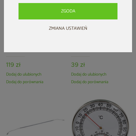
ZGODA
ZMIANA USTAWIEŃ
Jonizator powietrza do sauny
Klepsydra do sauny fińskiej
infrared
119 zł
39 zł
Dodaj do ulubionych
Dodaj do ulubionych
Dodaj do porównania
Dodaj do porównania