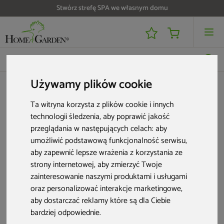
Stwórz strefę SPA we własnym domu
Używamy plików cookie
Strefa SPA
Sauny domowe
Części do saun
Ta witryna korzysta z plików cookie i innych
Części i akcesoria do saun
technologii śledzenia, aby poprawić jakość
przeglądania w następujących celach:
aby
Rozwiń
umożliwić podstawową funkcjonalność serwisu
,
aby zapewnić lepsze wrażenia z korzystania ze
6 produktów
strony internetowej
,
aby zmierzyć Twoje
zainteresowanie naszymi produktami i usługami
oraz personalizować interakcje marketingowe
,
aby dostarczać reklamy które są dla Ciebie
bardziej odpowiednie
.