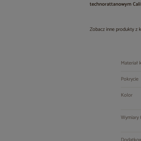
technorattanowym Calif
Zobacz inne produkty z 
Materiał 
Pokrycie
Kolor
Wymiary (s
Dodatkow