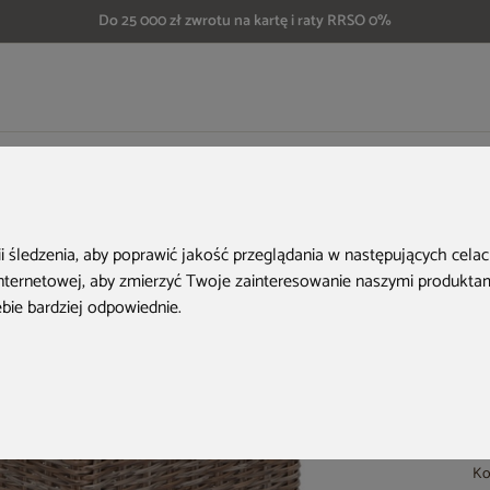
Do 25 000 zł zwrotu na kartę i raty RRSO 0%
grodowy technorattanowy California Ginger / Brown Melange
H
ii śledzenia, aby poprawić jakość przeglądania w następujących cela
internetowej
,
aby zmierzyć Twoje zainteresowanie naszymi produktami
ebie bardziej odpowiednie
.
Ko