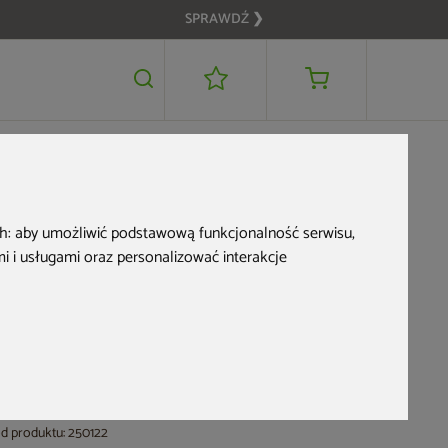
SPRAWDŹ ❯
299 zł
DODAJ DO KOSZYKA
OME & GARDEN
ch:
aby umożliwić podstawową funkcjonalność serwisu
,
Puf ogrodowy
 i usługami oraz personalizować interakcje
technorattanowy
California Ginger /
Brown Melange
d produktu: 250122