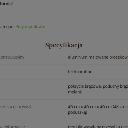
ornia!
kategorii
Pufy ogrodowe
.
Specyfikacja
konstrukcyjny
aluminium malowane proszko
technorattan
pokrycie brązowe, poduchy brą
melanż
zer. x gł. x wys.)
40 cm x 40 cm x 40 cm (48 cm 
poduszką)
e informacje
produkt wysyłany przesyłką pa