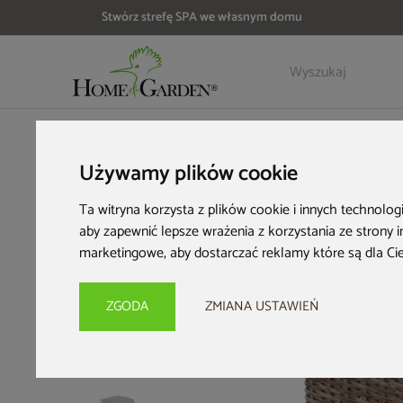
Stwórz strefę SPA we własnym domu
Szczegóły
Opinie
Akcesoria
HOME & GARDEN
Meble ogrodowe
Pufy ogrodowe
Puf o
Używamy plików cookie
Ta witryna korzysta z plików cookie i innych technolog
aby zapewnić lepsze wrażenia z korzystania ze strony 
marketingowe
,
aby dostarczać reklamy które są dla Ci
ZGODA
ZMIANA USTAWIEŃ