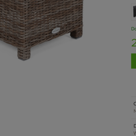
Do
O
N
W