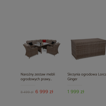
Narożny zestaw mebli
Skrzynia ogrodowa Lorc
ogrodowych prawy
Ginger
California Ginger / Brown
Melange
6 999 zł
1 999 zł
8 499 zł