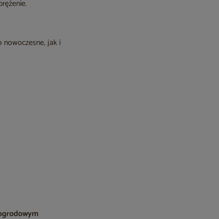
prężenie.
 nowoczesne, jak i
m ogrodowym