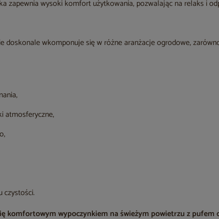
ka zapewnia wysoki komfort użytkowania, pozwalając na relaks i od
ie doskonale wkomponuje się w różne aranżacje ogrodowe, zarówno
nania,
i atmosferyczne,
o,
 czystości.
z się komfortowym wypoczynkiem na świeżym powietrzu z pufe