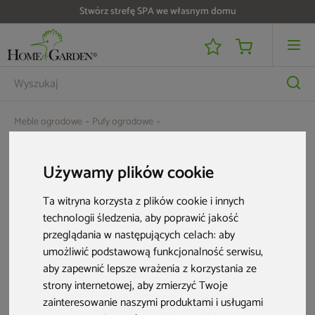
Stwórz strefę SPA we własnym domu
Meble ogrodowe
Pufy ogrodowe
Puf ogrodowy technorattanowy California Brown Mat / Brown Melange
Używamy plików cookie
Ta witryna korzysta z plików cookie i innych
technologii śledzenia, aby poprawić jakość
przeglądania w następujących celach:
aby
umożliwić podstawową funkcjonalność serwisu
,
aby zapewnić lepsze wrażenia z korzystania ze
strony internetowej
,
aby zmierzyć Twoje
zainteresowanie naszymi produktami i usługami