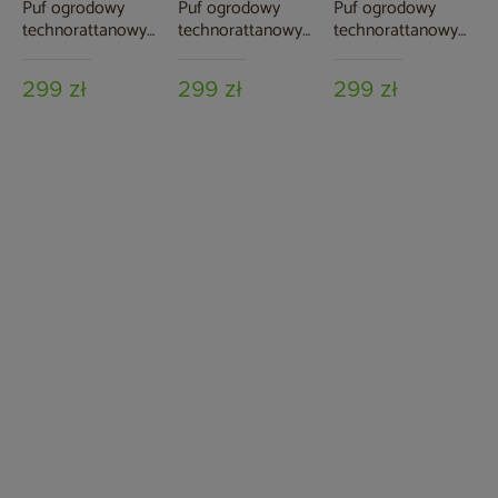
Puf ogrodowy
Puf ogrodowy
Puf ogrodowy
technorattanowy
technorattanowy
technorattanowy
California Ginger /
California Beige /
California White /
Brown Melange
Beige Melange
Grey
299 zł
299 zł
299 zł