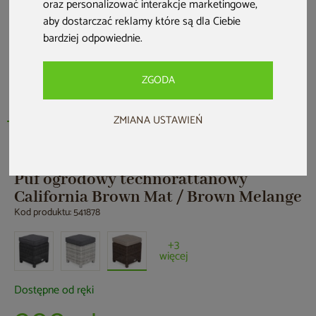
oraz personalizować interakcje marketingowe
,
aby dostarczać reklamy które są dla Ciebie
bardziej odpowiednie
.
ZGODA
ZMIANA USTAWIEŃ
HOME & GARDEN
Puf ogrodowy technorattanowy
California Brown Mat / Brown Melange
Kod produktu: 541878
+3
więcej
Dostępne od ręki