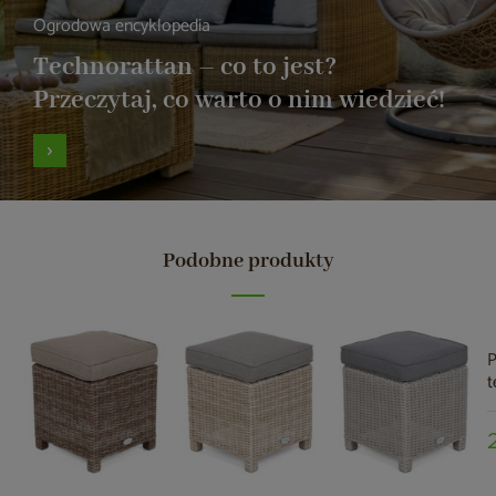
Ogrodowa encyklopedia
Technorattan – co to jest?
Przeczytaj, co warto o nim wiedzieć!
Podobne produkty
P
t
C
G
M