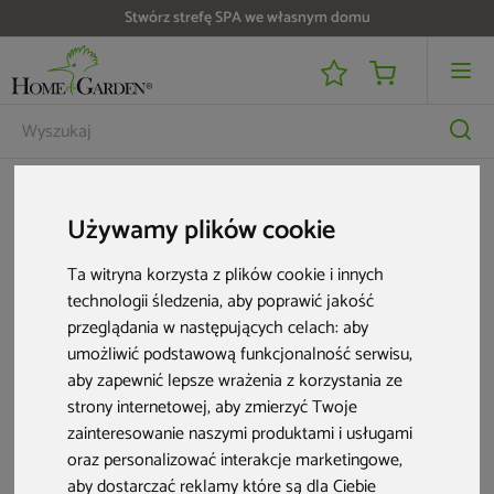
Stwórz strefę SPA we własnym domu
Poduszka na krzesło Flores Grey
Używamy plików cookie
Aktualne oferty
Ta witryna korzysta z plików cookie i innych
technologii śledzenia, aby poprawić jakość
przeglądania w następujących celach:
aby
umożliwić podstawową funkcjonalność serwisu
,
aby zapewnić lepsze wrażenia z korzystania ze
strony internetowej
,
aby zmierzyć Twoje
zainteresowanie naszymi produktami i usługami
oraz personalizować interakcje marketingowe
,
Poduszka na
Poduszka na
aby dostarczać reklamy które są dla Ciebie