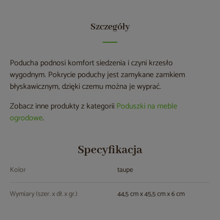
Szczegóły
Poducha podnosi komfort siedzenia i czyni krzesło
wygodnym. Pokrycie poduchy jest zamykane zamkiem
błyskawicznym, dzięki czemu można je wyprać.
Zobacz inne produkty z kategorii
Poduszki na meble
ogrodowe
.
Specyfikacja
Kolor
taupe
Wymiary (szer. x dł. x gr.)
44,5 cm x 45,5 cm x 6 cm