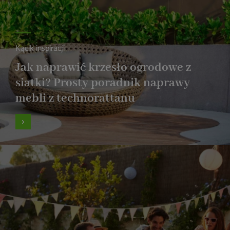
Kącik inspiracji
Jak naprawić krzesło ogrodowe z
siatki? Prosty poradnik naprawy
mebli z technorattanu