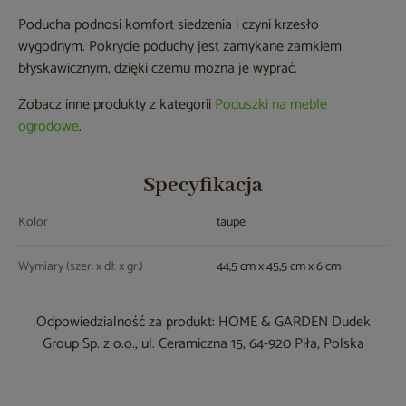
Poducha podnosi komfort siedzenia i czyni krzesło
wygodnym. Pokrycie poduchy jest zamykane zamkiem
błyskawicznym, dzięki czemu można je wyprać.
Zobacz inne produkty z kategorii
Poduszki na meble
ogrodowe
.
Specyfikacja
Kolor
taupe
Wymiary (szer. x dł. x gr.)
44,5 cm x 45,5 cm x 6 cm
Odpowiedzialność za produkt: HOME & GARDEN Dudek
Group Sp. z o.o., ul. Ceramiczna 15, 64-920 Piła, Polska