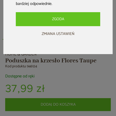
bardziej odpowiednie
.
ZGODA
ZMIANA USTAWIEŃ
HOME & GARDEN
Poduszka na krzesło Flores Taupe
Kod produktu: 946124
Dostępne od ręki
37,99 zł
DODAJ DO KOSZYKA