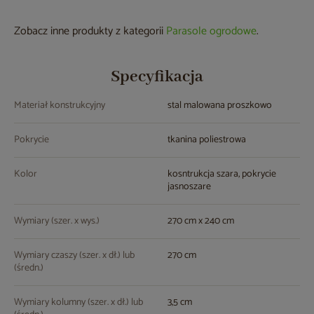
Zobacz inne produkty z kategorii
Parasole ogrodowe
.
Specyfikacja
Materiał konstrukcyjny
stal malowana proszkowo
Pokrycie
tkanina poliestrowa
Kolor
kosntrukcja szara, pokrycie
jasnoszare
Wymiary (szer. x wys.)
270 cm x 240 cm
Wymiary czaszy (szer. x dł.) lub
270 cm
(średn.)
Wymiary kolumny (szer. x dł.) lub
3,5 cm