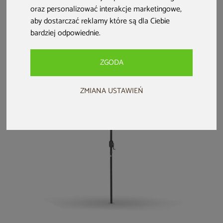
Parasol ogrodowy
Parasol ogrodowy
Parasol ogrodowy
oraz personalizować interakcje marketingowe
,
Malabo 300 cm
Litex Garden Ibiza
Litex Garden Rio
aby dostarczać reklamy które są dla Ciebie
Grey / Ecru z
420 cm zielony
300 cm Silver / Ecru
bardziej odpowiednie
.
podstawą
299 zł
5 899 zł
3 799 zł
ZGODA
ZMIANA USTAWIEŃ