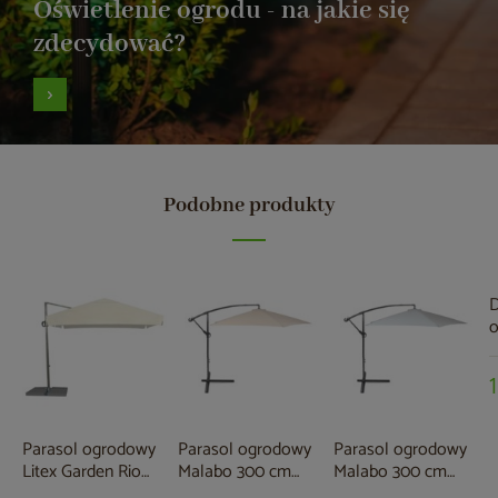
Oświetlenie ogrodu - na jakie się
zdecydować?
Podobne produkty
D
k
s
Parasol ogrodowy
Parasol ogrodowy
Parasol ogrodowy
Litex Garden Rio
Malabo 300 cm
Malabo 300 cm
300 cm Silver / Ecru
Grey / Ecru z
Grey / Light Grey z