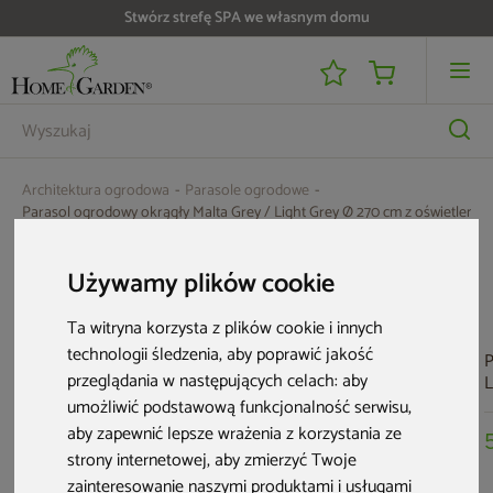
Stwórz strefę SPA we własnym domu
Architektura ogrodowa
Parasole ogrodowe
Parasol ogrodowy okrągły Malta Grey / Light Grey Ø 270 cm z oświetlenie
Aktualne oferty
Używamy plików cookie
Ta witryna korzysta z plików cookie i innych
technologii śledzenia, aby poprawić jakość
P
przeglądania w następujących celach:
aby
L
4
umożliwić podstawową funkcjonalność serwisu
,
aby zapewnić lepsze wrażenia z korzystania ze
strony internetowej
,
aby zmierzyć Twoje
zainteresowanie naszymi produktami i usługami