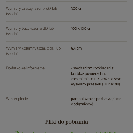
Wymiary czaszy (szer. x dł.) lub
300 cm
(średn.)
Wymiary bazy (szer. x dł.) lub
100 x 100 cm
(średn.)
Wymiary kolumny (szer. x dł.) lub
5,5 cm
(średn.)
Dodatkowe informacje
• mechanizm rozkładania:
korbka• powierzchnia
zacienienia: ok. 7,5 m2• parasol
wysyłany przesyłką kurierską
W komplecie
parasol wraz z podstawą (bez
obciążników)
Pliki do pobrania