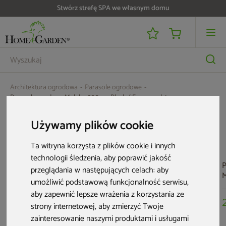
Stwórz strefę SPA we własnym domu
Architektura ogrodowa
Parasole ogrodowe
Parasol ogrodowy Malabo 300 cm Black / Ecru z podstawą
Aktualne oferty
Używamy plików cookie
Ta witryna korzysta z plików cookie i innych
technologii śledzenia, aby poprawić jakość
P
przeglądania w następujących celach:
aby
M
umożliwić podstawową funkcjonalność serwisu
,
G
aby zapewnić lepsze wrażenia z korzystania ze
p
strony internetowej
,
aby zmierzyć Twoje
zainteresowanie naszymi produktami i usługami