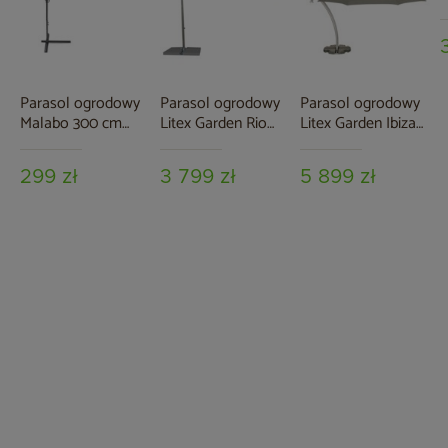
3
G
Parasol ogrodowy
Parasol ogrodowy
Parasol ogrodowy
Malabo 300 cm
Litex Garden Rio
Litex Garden Ibiza
Grey / Light Grey z
300 cm Silver / Ecru
420 cm szary
podstawą
299 zł
3 799 zł
5 899 zł