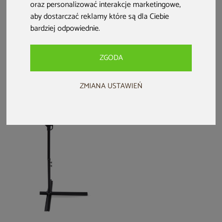
oraz personalizować interakcje marketingowe
,
Parasol ogrodowy
Parasol ogrodowy
Parasol ogrodowy
Malabo 300 cm
Litex Garden Rio
Litex Garden Ibiza
aby dostarczać reklamy które są dla Ciebie
Grey / Light Grey z
300 cm Silver /
420 cm naturalny
bardziej odpowiednie
.
podstawą
Grey
299 zł
3 799 zł
5 899 zł
ZGODA
ZMIANA USTAWIEŃ