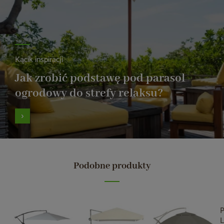
Kącik inspiracji
Jak zrobić podstawę pod parasol
ogrodowy do strefy relaksu?
Podobne produkty
P
L