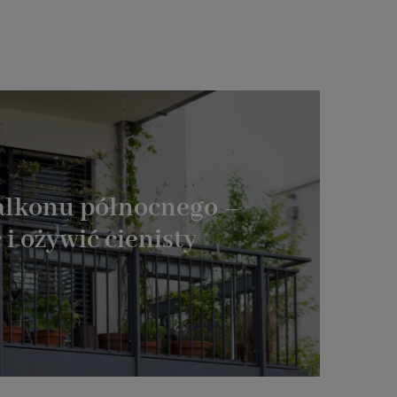
alkonu północnego –
 i ożywić cienisty