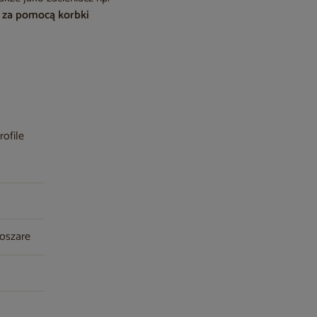
ę za pomocą korbki
rofile
noszare