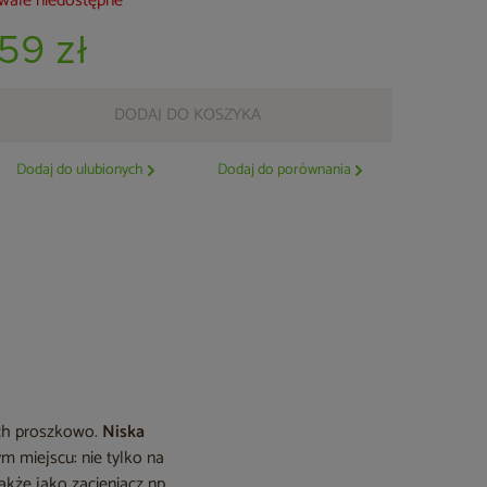
wale niedostępne
159 zł
DODAJ DO KOSZYKA
Dodaj do ulubionych
Dodaj do porównania
ych proszkowo.
Niska
 miejscu: nie tylko na
akże jako zacieniacz np.