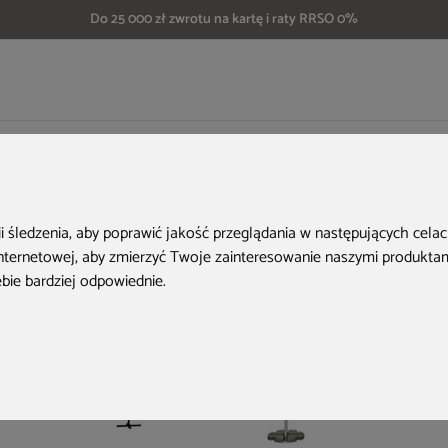
Do 25 000 zł zwrotu na kartę i raty RRSO 0%
owe
Parasol na balkon połówkowy Bima 140 cm Grey / Light Grey
Aktualne oferty
ii śledzenia, aby poprawić jakość przeglądania w następujących cela
internetowej
,
aby zmierzyć Twoje zainteresowanie naszymi produktami
ebie bardziej odpowiednie
.