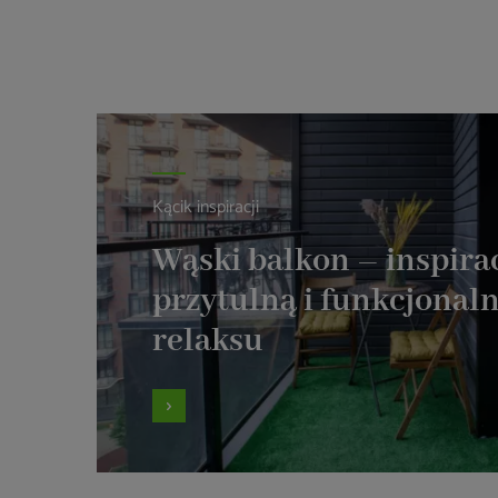
Kącik inspiracji
Wąski balkon – inspira
przytulną i funkcjonaln
relaksu