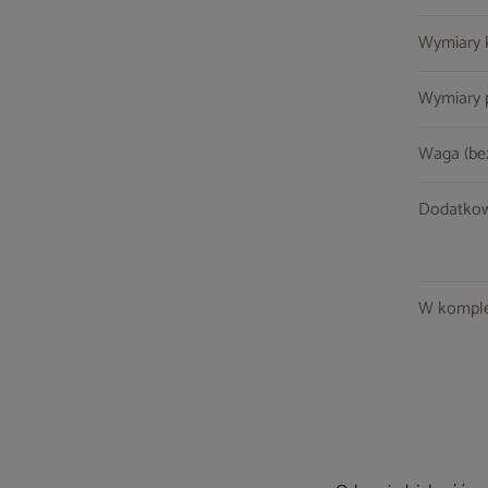
Wymiary ko
Wymiary po
Waga (be
Dodatkow
W komple