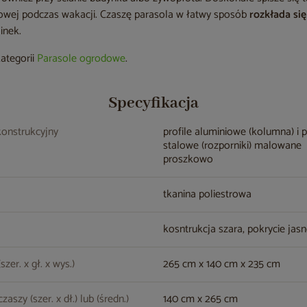
owej podczas wakacji. Czaszę parasola w łatwy sposób
rozkłada si
inek.
kategorii
Parasole ogrodowe
.
Specyfikacja
konstrukcyjny
profile aluminiowe (kolumna) i p
stalowe (rozporniki) malowane
proszkowo
tkanina poliestrowa
kosntrukcja szara, pokrycie jas
zer. x gł. x wys.)
265 cm x 140 cm x 235 cm
aszy (szer. x dł.) lub (średn.)
140 cm x 265 cm