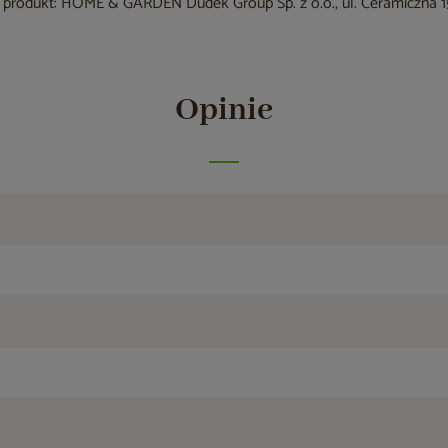
produkt: HOME & GARDEN Dudek Group Sp. z o.o., ul. Ceramiczna 15
Opinie