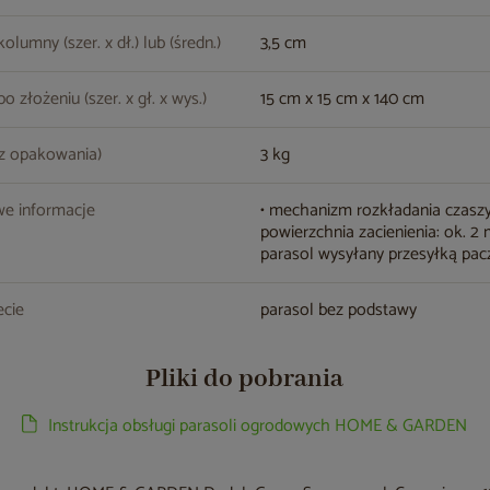
lumny (szer. x dł.) lub (średn.)
3,5 cm
 złożeniu (szer. x gł. x wys.)
15 cm x 15 cm x 140 cm
z opakowania)
3 kg
e informacje
• mechanizm rozkładania czaszy
powierzchnia zacienienia: ok. 2 
parasol wysyłany przesyłką pa
cie
parasol bez podstawy
Pliki do pobrania
Instrukcja obsługi parasoli ogrodowych HOME & GARDEN