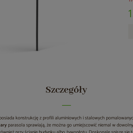
Tr
Szczegóły
posiada konstrukcję z profili aluminiowych i stalowych pomalowan
iary
parasola sprawiają, że można go umiejscowić niemal w dowolnym
e również przy ścianie budynku albo żywopłotu. Doskonale spisze się t