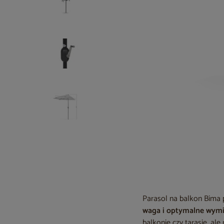
Parasol na balkon Bima 
waga i optymalne wym
balkonie czy tarasie, al