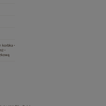
: korbka •
m2 •
czkową