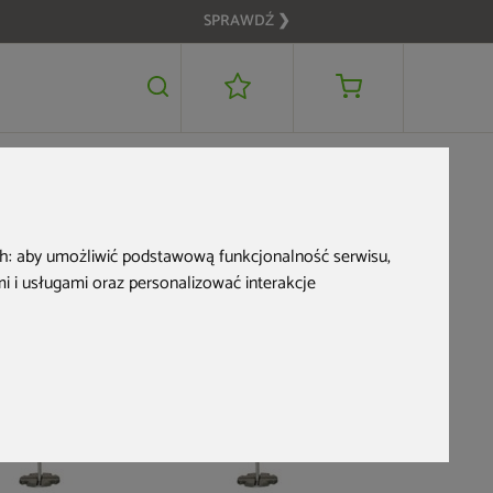
SPRAWDŹ ❯
159 zł
DODAJ DO KOSZYKA
ch:
aby umożliwić podstawową funkcjonalność serwisu
,
 i usługami oraz personalizować interakcje