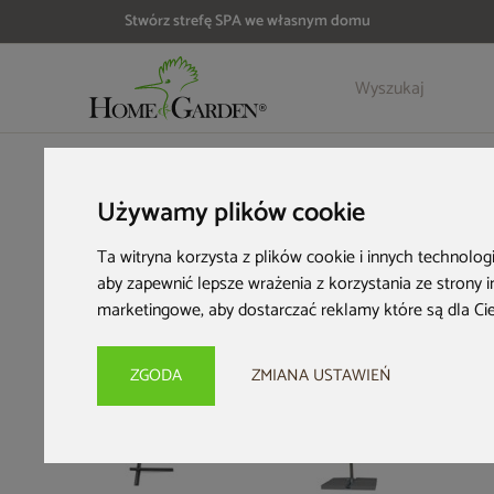
Stwórz strefę SPA we własnym domu
Szczegóły
Opinie
HOME & GARDEN
Architektura ogrodowa
Parasole ogrod
Używamy plików cookie
Ta witryna korzysta z plików cookie i innych technolog
aby zapewnić lepsze wrażenia z korzystania ze strony 
marketingowe
,
aby dostarczać reklamy które są dla Ci
ZGODA
ZMIANA USTAWIEŃ