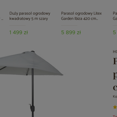
Duży parasol ogrodowy
Parasol ogrodowy Litex
Pa
 /
kwadratowy 5 m szary
Garden Ibiza 420 cm
Ga
zielony
1 499 zł
5 899 zł
5
H
Ko