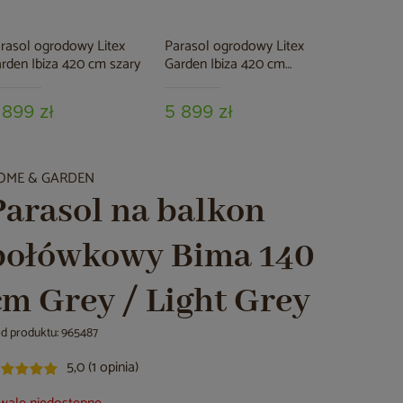
rasol ogrodowy Litex
Parasol ogrodowy Litex
Parasol 
rden Ibiza 420 cm szary
Garden Ibiza 420 cm
300 cm Gr
naturalny
podstawą
 899 zł
5 899 zł
299 zł
OME & GARDEN
Parasol na balkon
połówkowy Bima 140
cm Grey / Light Grey
d produktu: 965487
5,0 (1 opinia)