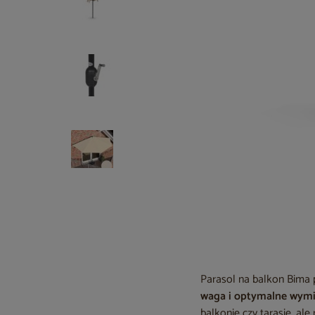
Parasol na balkon Bima 
waga i optymalne wym
balkonie czy tarasie, al