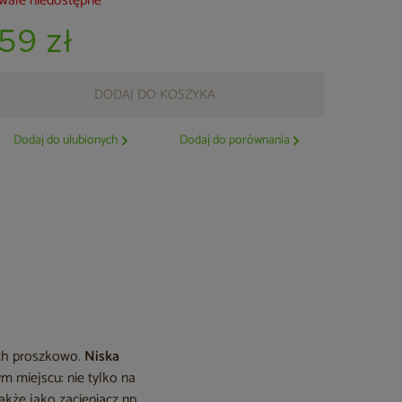
wale niedostępne
159 zł
DODAJ DO KOSZYKA
Dodaj do ulubionych
Dodaj do porównania
ych proszkowo.
Niska
 miejscu: nie tylko na
akże jako zacieniacz np.