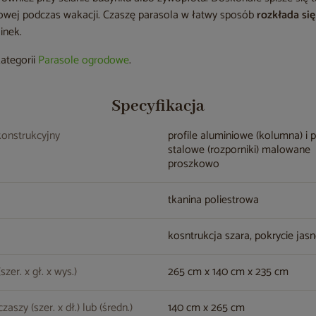
owej podczas wakacji. Czaszę parasola w łatwy sposób
rozkłada si
inek.
kategorii
Parasole ogrodowe
.
Specyfikacja
konstrukcyjny
profile aluminiowe (kolumna) i p
stalowe (rozporniki) malowane
proszkowo
tkanina poliestrowa
kosntrukcja szara, pokrycie jas
zer. x gł. x wys.)
265 cm x 140 cm x 235 cm
aszy (szer. x dł.) lub (średn.)
140 cm x 265 cm