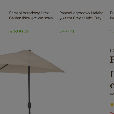
Parasol ogrodowy Litex
Parasol ogrodowy Malabo
Du
 /
Garden Ibiza 420 cm szary
300 cm Grey / Light Grey z
kw
podstawą
5 899 zł
299 zł
1
H
Ko