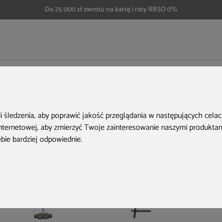
Do 25 000 zł zwrotu na kartę i raty RRSO 0%
owe
Parasol na balkon połówkowy Bima 140 cm Grey / Ecru
Aktualne oferty
ii śledzenia, aby poprawić jakość przeglądania w następujących cela
internetowej
,
aby zmierzyć Twoje zainteresowanie naszymi produktami
ebie bardziej odpowiednie
.