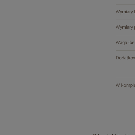
Wymiary ko
Wymiary po
Waga (be
Dodatkow
W komple