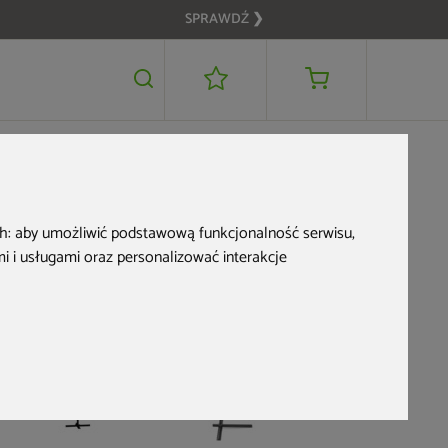
SPRAWDŹ ❯
159 zł
DODAJ DO KOSZYKA
ch:
aby umożliwić podstawową funkcjonalność serwisu
,
 i usługami oraz personalizować interakcje