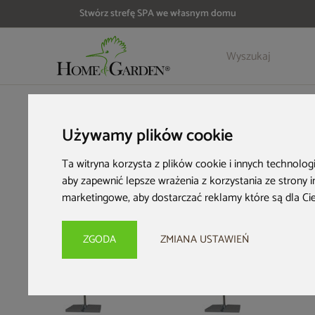
Stwórz strefę SPA we własnym domu
Szczegóły
Opinie
HOME & GARDEN
Architektura ogrodowa
Parasole ogrod
Używamy plików cookie
Ta witryna korzysta z plików cookie i innych technolog
aby zapewnić lepsze wrażenia z korzystania ze strony 
marketingowe
,
aby dostarczać reklamy które są dla Ci
ZGODA
ZMIANA USTAWIEŃ