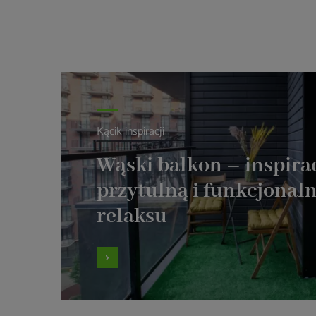
Kącik inspiracji
Wąski balkon – inspira
przytulną i funkcjonaln
relaksu