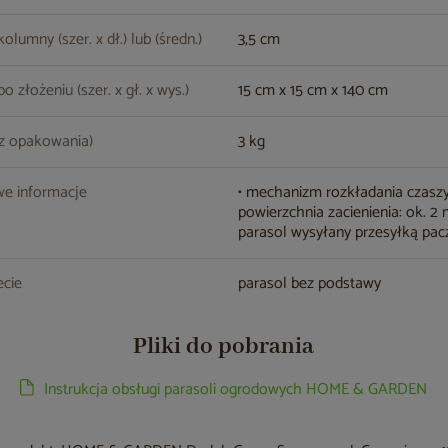
lumny (szer. x dł.) lub (średn.)
3,5 cm
 złożeniu (szer. x gł. x wys.)
15 cm x 15 cm x 140 cm
z opakowania)
3 kg
e informacje
• mechanizm rozkładania czaszy
powierzchnia zacienienia: ok. 2 
parasol wysyłany przesyłką pa
cie
parasol bez podstawy
Pliki do pobrania
Instrukcja obsługi parasoli ogrodowych HOME & GARDEN