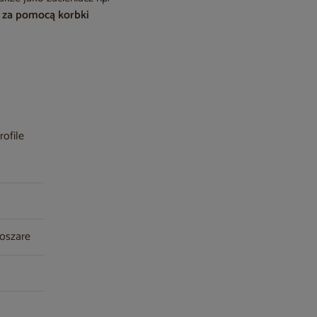
ę za pomocą korbki
rofile
noszare