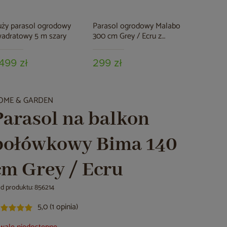
ży parasol ogrodowy
Parasol ogrodowy Malabo
Parasol o
adratowy 5 m szary
300 cm Grey / Ecru z
Garden Rio
podstawą
Grey
 499 zł
299 zł
3 799 z
OME & GARDEN
Parasol na balkon
połówkowy Bima 140
cm Grey / Ecru
d produktu: 856214
5,0 (1 opinia)