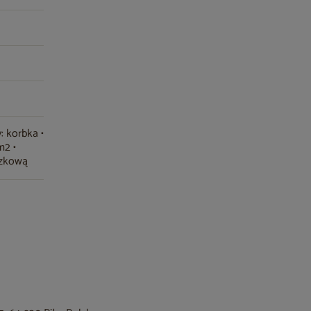
: korbka •
m2 •
czkową