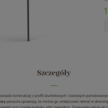
Tr
Szczegóły
posiada konstrukcję z profili aluminiowych i stalowych pomalowan
iary
parasola sprawiają, że można go umiejscowić niemal w dowolnym
e również przy ścianie budynku albo żywopłotu. Doskonale spisze się t