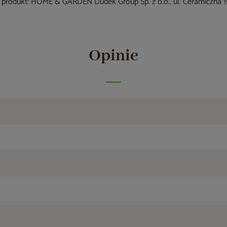
produkt: HOME & GARDEN Dudek Group Sp. z o.o., ul. Ceramiczna 15
Opinie