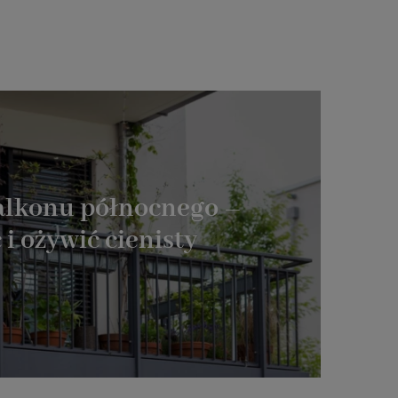
alkonu północnego –
 i ożywić cienisty