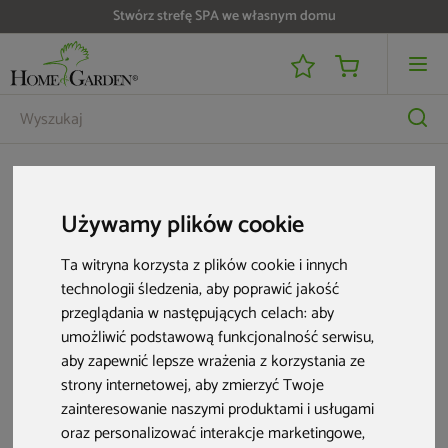
Stwórz strefę SPA we własnym domu
Meble dla biznesu
Krzesła HoReCa
Krzesło Siesta Victor XL Olive Green
Używamy plików cookie
Aktualne oferty
Ta witryna korzysta z plików cookie i innych
technologii śledzenia, aby poprawić jakość
przeglądania w następujących celach:
aby
umożliwić podstawową funkcjonalność serwisu
,
aby zapewnić lepsze wrażenia z korzystania ze
strony internetowej
,
aby zmierzyć Twoje
zainteresowanie naszymi produktami i usługami
oraz personalizować interakcje marketingowe
,