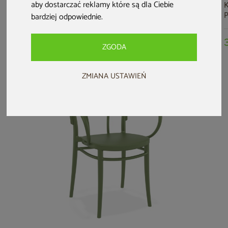
aby dostarczać reklamy które są dla Ciebie
Krzesło Siesta Lucy
Krzesło Siesta
Krzesło Siesta Mila
K
Olive Green
Monna Red
White
P
bardziej odpowiednie
.
269 zł
259 zł
309 zł
ZGODA
ZMIANA USTAWIEŃ