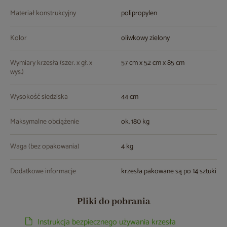
Materiał konstrukcyjny
polipropylen
Kolor
oliwkowy zielony
Wymiary krzesła (szer. x gł. x
57 cm x 52 cm x 85 cm
wys.)
Wysokość siedziska
44 cm
Maksymalne obciążenie
ok. 180 kg
Waga (bez opakowania)
4 kg
Dodatkowe informacje
krzesła pakowane są po 14 sztuki
Pliki do pobrania
Instrukcja bezpiecznego używania krzesła