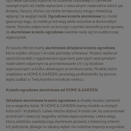
są o wiele bardziej odporne na działanie szkodliwych czynników
zewnętrznych niż meble wykonane z naturalnych materiałów takich jak
drewno. Deszcz, słońce czy niskie temperatury mogą z łatwością
wpłynąć na wygląd mebli.
Ogrodowe krzesła aluminiowe
to z kolei
gwarancja tego, że meble przetrwają wiele sezonów w doskonałym
stanie. Wysoka odporność na korozję i czynniki atmosferyczne sprawia,
że
aluminiowe krzesło ogrodowe
świetnie nada się na outdoorowy
wypoczynek.
W naszej ofercie mamy
aluminiowe składane krzesła ogrodowe
,
które szybko złożysz i w razie potrzeby schowasz. Możesz wybierać
spośród modeli z regulowanym oparciem, pokrytych wytrzymałym
materiałem odpornym na promieniowanie UV czy leżaków
wyposażonych w kółka ułatwiające przemieszczanie. Modele, które
znajdziesz w HOME & GARDEN, posiadają podłokietniki, by jeszcze
lepiej zadbać o Twój komfort w trakcie relaksu.
Krzesło ogrodowe aluminiowe od HOME & GARDEN
Składane aluminiowe krzesło ogrodowe
w chwilę możesz zamienić
się w wygodny leżak. W HOME & GARDEN mamy modele w różnych
kolorach i kształtach. Łatwo można dobrać krzesła tak, by zaaranżować
przestrzeń i stworzyć wygodny zestaw wypoczynkowy. Lekka waga,
którą siedziska zawdzięczają aluminium, pozwala z łatwością zmienić
ich położenie, dlatego to idealny wybór na rodzinne imprezy w ogrodzie,