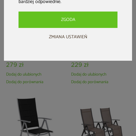
bardziej odpowiednie
.
ZGODA
ZMIANA USTAWIEŃ
Krzesło ogrodowe
Krzesło ogrodowe
aluminiowe Ibiza Relax Grey /
aluminiowe Ibiza Grey /
Taupe
Window Grey
279 zł
229 zł
Dodaj do ulubionych
Dodaj do ulubionych
Dodaj do porównania
Dodaj do porównania