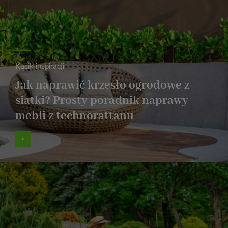
Kącik inspiracji
Jak naprawić krzesło ogrodowe z
siatki? Prosty poradnik naprawy
mebli z technorattanu