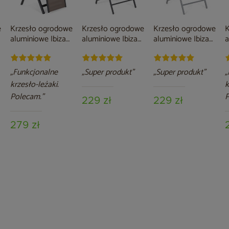
e
Krzesło ogrodowe
Krzesło ogrodowe
Krzesło ogrodowe
K
aluminiowe Ibiza
aluminiowe Ibiza
aluminiowe Ibiza
a
Relax Grey / Taupe
Grey / Window
Silver / Black
R
Grey
„Funkcjonalne
„Super produkt”
„Super produkt”
„
krzesło-leżaki.
k
Polecam.”
P
229 zł
229 zł
279 zł