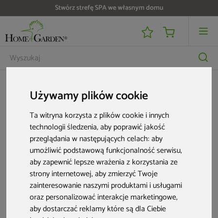
Stwórz strefę SPA we własnym domu
Meble ogrodowe
Aluminiowe meble ogrodowe
Krzesła ogrodowe alum
Używamy plików cookie
Krzesła ogrodowe aluminiowe
Ta witryna korzysta z plików cookie i innych
Rozwiń
technologii śledzenia, aby poprawić jakość
Jeśli chcesz cieszyć się dobrze zaprojektowaną strefą relaksu w swoim
przeglądania w następujących celach:
aby
ogrodzie, z pewnością staniesz przed wyzwaniem znalezienia
4 produkty
odpowiednich mebli ogrodowych. Nie tylko aspekty wizualne mają
umożliwić podstawową funkcjonalność serwisu
,
znaczenie, gdyż panujące na zewnątrz czynniki atmosferyczne mogą
aby zapewnić lepsze wrażenia z korzystania ze
przyczynić się do szybkiego niszczenia zestawu wypoczynkowego.
strony internetowej
,
aby zmierzyć Twoje
Warto więc przed zakupem sprawdzić, czy meble zostały wykonane z
odpowiednich materiałów.
Aluminiowe krzesła
, sofy czy leżaki z
zainteresowanie naszymi produktami i usługami
pewnością sprawdzą się w ogrodzie, na tarasie czy balkonie i będą
oraz personalizować interakcje marketingowe
,
służyć domownikom przez wiele lat.
aby dostarczać reklamy które są dla Ciebie