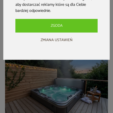
aby dostarczać reklamy które są dla Ciebie
bardziej odpowiednie
.
Jak wanny z hydromasażem wpływają
na zdrowie
ZGODA
Czy wanny typu jacuzzi są zdrowe? Domowa kąpiel w wannie
z hydromasażem to przyjemność, która...
ZMIANA USTAWIEŃ
17 lut. 2026 r. • 6 min czytania