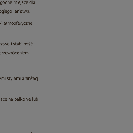
ygodne miejsce dla
giego lenistwa.
i atmosferyczne i
stwo i stabilność
 przewróceniem.
mi stylami aranżacji
jsce na balkonie lub