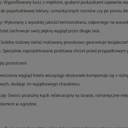
ko: Wyprofilowany kosz z miękkimi, grubymi poduszkami zapewnia w
 do popołudniowej lektury, romantycznych rozmów czy po prostu bło
y: Wykonany z wysokiej jakości technorattanu, odpornego na warunk
otel zachowuje swój piękny wygląd przez długie lata.
: Solidny stalowy stelaż malowany proszkowo gwarantuje bezpieczeń
. Specjalnie zaprojektowana podstawa chroni przed przypadkowym
j przestrzeni:
owoczesny wygląd fotela wiszącego doskonale komponuje się z różny
wych, dodając im wyjątkowego charakteru.
zję: Stwórz przytulny kącik relaksacyjny na tarasie, romantyczne mie
element w ogrodzie.