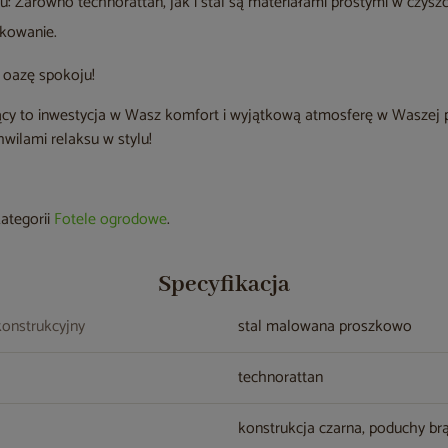
: Zarówno technorattan, jak i stal są materiałami prostymi w czysz
kowanie.
ą oazę spokoju!
y to inwestycja w Wasz komfort i wyjątkową atmosferę w Waszej pr
hwilami relaksu w stylu!
kategorii
Fotele ogrodowe
.
Specyfikacja
konstrukcyjny
stal malowana proszkowo
technorattan
konstrukcja czarna, poduchy b