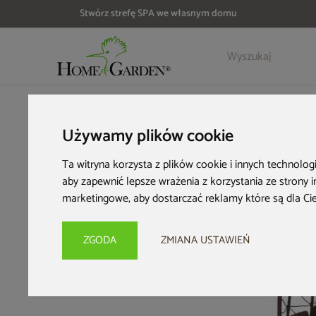
Stwórz strefę SPA we własnym domu
Szczegóły
Opinie
HOME & GARDEN
Meble ogrodowe
Fotele ogrodowe
Fot
Używamy plików cookie
Ta witryna korzysta z plików cookie i innych technolog
aby zapewnić lepsze wrażenia z korzystania ze strony 
marketingowe
,
aby dostarczać reklamy które są dla Ci
ZGODA
ZMIANA USTAWIEŃ