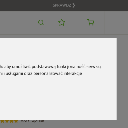
SPRAWDŹ ❯
799 zł
DODAJ DO KOSZYKA
OME & GARDEN
ch:
aby umożliwić podstawową funkcjonalność serwisu
,
Fotel wiszący 2-
 i usługami oraz personalizować interakcje
osobowy Lugo Black /
Brown
d produktu: 332579
5,0 (1 opinia)