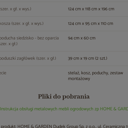
zer. x gł. x wys.)
124 cm x 118 cm x 196 cm
osza (szer. x gł. x wys.)
124 cm x 95 cm x 110 cm
oducha siedzisko - bez oparcia
94 cm x 60 cm
zer. x gł.)
oduszki zagłówek (szer. x gł.)
39 cm x 19 cm (2 szt.)
cie
stelaż, kosz, poduchy, zestaw
montażowy
Pliki do pobrania
Instrukcja obsługi metalowych mebli ogrodowych zp HOME & GA
produkt: HOME & GARDEN Dudek Group Sp. z o.o., ul. Ceramiczna 15