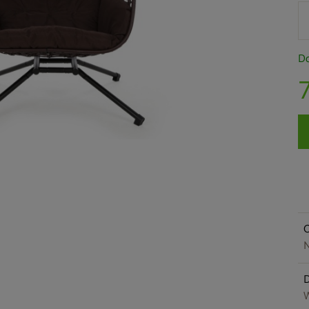
Do
O
N
W