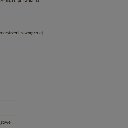
czeniu, co pozwala na
zestrzeni zewnętrznej.
rązowe