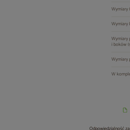
Wymiary (s
Wymiary k
Wymiary p
i boków (s
Wymiary p
W komple
Odpowiedzialność za 