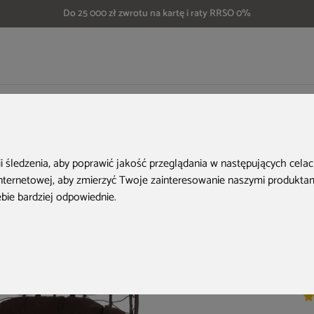
Do 25 000 zł zwrotu na kartę i raty RRSO 0%
el wiszący 2-osobowy Lugo Black / Brown
H
ii śledzenia, aby poprawić jakość przeglądania w następujących cela
internetowej
,
aby zmierzyć Twoje zainteresowanie naszymi produktami
ebie bardziej odpowiednie
.
Ko