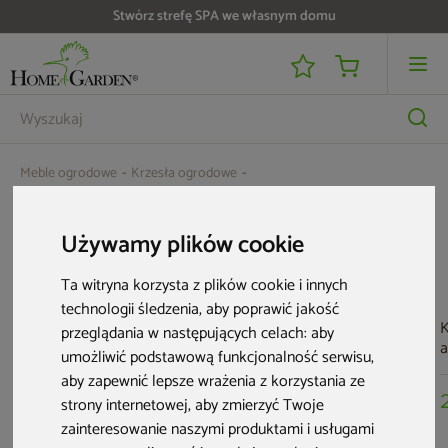
Stwórz strefę SPA we własnym domu
Meble ogrodowe
Krzesła ogrodowe
Fotel technorattanowy Alicante Ginger / Brown Melange
Używamy plików cookie
Aktualne oferty
Ta witryna korzysta z plików cookie i innych
technologii śledzenia, aby poprawić jakość
K
przeglądania w następujących celach:
aby
a
umożliwić podstawową funkcjonalność serwisu
,
R
aby zapewnić lepsze wrażenia z korzystania ze
strony internetowej
,
aby zmierzyć Twoje
zainteresowanie naszymi produktami i usługami