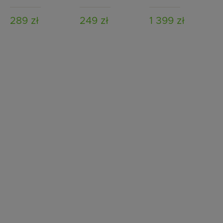
Zanzibar Grey /
Grey / Window
Bristol Relax Ginger
Grey
Grey
/ Brown Melange
289 zł
249 zł
1 399 zł