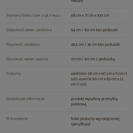
melanż
Wymiary fotela (szer. x gł. x wys.)
68 cm x 71 cm x 100 cm
Głębokość wewn. siedziska
54 cm / 60 cm bez poduszki
Wysokość siedziska
48,5 cm / 36 cm bez poduszki
Wysokość wewn. oparcia
70 cm / 60 cm z poduszką
Poduchy
siedzisko 58 cm x 60 cm x 11 cm (1
szt.); oparcie 60 cm x 63 cm x 13
cm (1 szt.)
Dodatkowe informacje
produkt wysyłany przesyłką
paletową
W komplecie
fotel, poduchy wg załączonej
specyfikacji