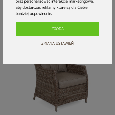
oraz personalizować interakcje marketingowe
,
Fotel
Krzesło
Krzesło ogrodowe
aby dostarczać reklamy które są dla Ciebie
technorattanowy
technorattanowe
Lomi Grey
Bristol Relax Beige
Zanzibar Beige /
bardziej odpowiednie
.
/ Beige Melange
Grey
1 399 zł
289 zł
109 zł
189 zł
ZGODA
ZMIANA USTAWIEŃ