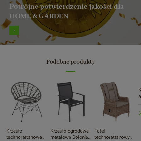
Potrójne potwierdzenie jakości dla
HOME & GARDEN
Podobne produkty
K
a
S
Krzesło
Krzesło ogrodowe
Fotel
technorattanowe
metalowe Bolonia
technorattanowy