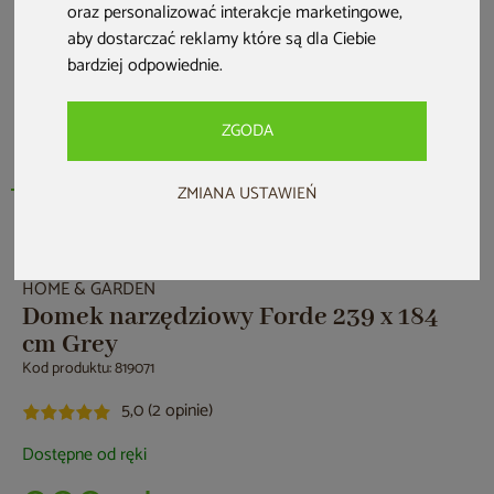
oraz personalizować interakcje marketingowe
,
aby dostarczać reklamy które są dla Ciebie
bardziej odpowiednie
.
ZGODA
ZMIANA USTAWIEŃ
Nowość
HOME & GARDEN
Domek narzędziowy Forde 239 x 184
cm Grey
Kod produktu: 819071
5,0 (2 opinie)
Dostępne od ręki