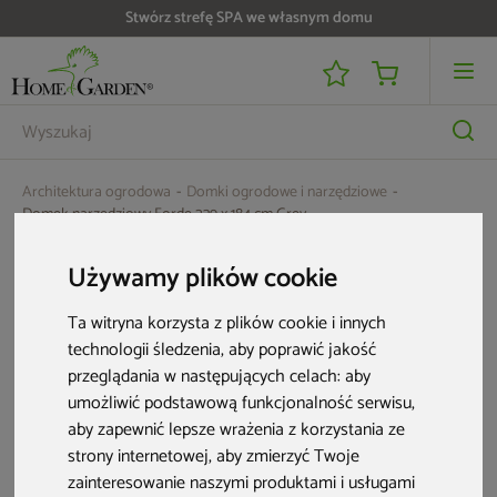
Stwórz strefę SPA we własnym domu
Architektura ogrodowa
Domki ogrodowe i narzędziowe
Domek narzędziowy Forde 239 x 184 cm Grey
Używamy plików cookie
Ta witryna korzysta z plików cookie i innych
technologii śledzenia, aby poprawić jakość
przeglądania w następujących celach:
aby
umożliwić podstawową funkcjonalność serwisu
,
aby zapewnić lepsze wrażenia z korzystania ze
strony internetowej
,
aby zmierzyć Twoje
zainteresowanie naszymi produktami i usługami