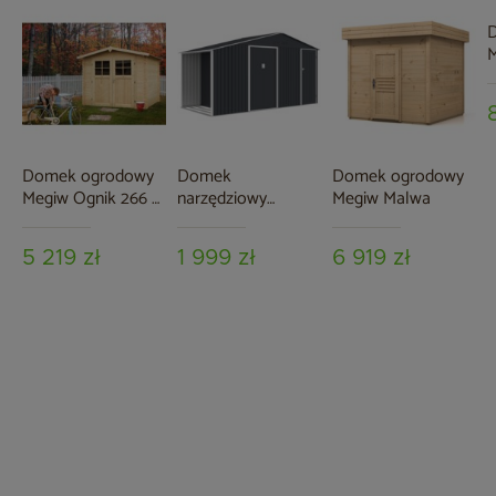
Domek ogrodowy
Domek
Domek ogrodowy
Megiw Ognik 266 x
narzędziowy
Megiw Malwa
266 cm
Bergen 407 x 194
cm Grey z
5 219 zł
1 999 zł
6 919 zł
drewutnią