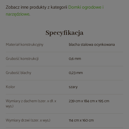
Zobacz inne produkty z kategorii
Domki ogrodowe i
narzędziowe
.
Specyfikacja
Materiał konstrukcyjny
blacha stalowa ocynkowana
Grubość konstrukcji
0,6 mm
Grubość blachy
0,23 mm
Kolor
szary
Wymiary z dachem (szer. x dł. x
239 cm x 184 cm x 195 cm
wys.)
Wymiary drzwi (szer. x wys.)
114 cm x 160 cm