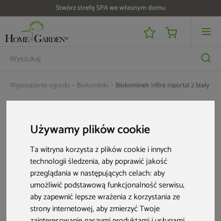
Stwórz strefę SPA we własnym domu
Wyposażenie ogrodu
Biokominki
Biokominek Infire Inportal 2 biały
Używamy plików cookie
Ta witryna korzysta z plików cookie i innych
technologii śledzenia, aby poprawić jakość
przeglądania w następujących celach:
aby
umożliwić podstawową funkcjonalność serwisu
,
aby zapewnić lepsze wrażenia z korzystania ze
strony internetowej
,
aby zmierzyć Twoje
zainteresowanie naszymi produktami i usługami