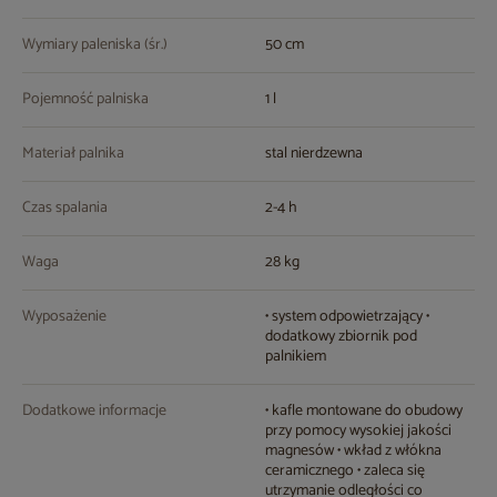
Wymiary paleniska (śr.)
50 cm
Pojemność palniska
1 l
Materiał palnika
stal nierdzewna
Czas spalania
2-4 h
Waga
28 kg
Wyposażenie
• system odpowietrzający •
dodatkowy zbiornik pod
palnikiem
Dodatkowe informacje
• kafle montowane do obudowy
przy pomocy wysokiej jakości
magnesów • wkład z włókna
ceramicznego • zaleca się
utrzymanie odległości co