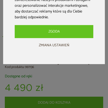
oraz personalizować interakcje marketingowe
,
aby dostarczać reklamy które są dla Ciebie
bardziej odpowiednie
.
ZGODA
ZMIANA USTAWIEŃ
Biokominek Infire Inportal 2 biały
Kod produktu: 997136
Dostępne od ręki
4 490 zł
DODAJ DO KOSZYKA