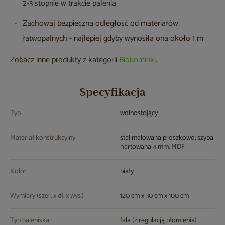
2-3 stopnie w trakcie palenia
Zachowaj bezpieczną odległość od materiałów
łatwopalnych - najlepiej gdyby wynosiła ona około 1 m
Zobacz inne produkty z kategorii
Biokominki
.
Specyfikacja
Typ
wolnostojący
Materiał konstrukcyjny
stal malowana proszkowo; szyba
hartowana 4 mm; MDF
Kolor
biały
Wymiary (szer. x dł. x wys.)
120 cm x 30 cm x 100 cm
Typ paleniska
fala (z regulacją płomienia)