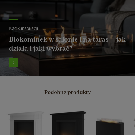
Kącik inspiracji
Biokominek w salonie i na taras – jak
działa i jaki wybrać?
Podobne produkty
B
I