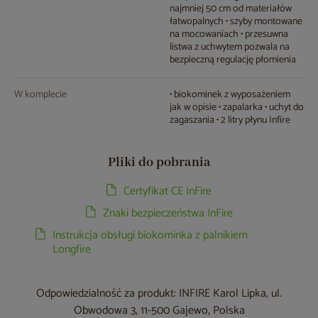
najmniej 50 cm od materiałów
łatwopalnych • szyby montowane
na mocowaniach • przesuwna
listwa z uchwytem pozwala na
bezpieczną regulację płomienia
W komplecie
• biokominek z wyposażeniem
jak w opisie • zapalarka • uchyt do
zagaszania • 2 litry płynu Infire
Pliki do pobrania
Certyfikat CE InFire
Znaki bezpieczeństwa InFire
Instrukcja obsługi biokominka z palnikiem
Longfire
Odpowiedzialność za produkt: INFIRE Karol Lipka, ul.
Obwodowa 3, 11-500 Gajewo, Polska