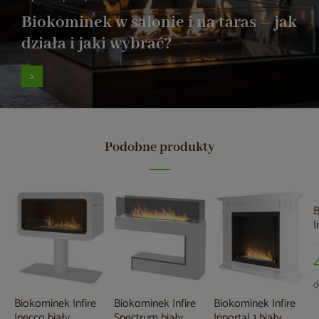
Biokominek w salonie i na taras – jak
działa i jaki wybrać?
Podobne produkty
B
I
d
Biokominek Infire
Biokominek Infire
Biokominek Infire
Inecco biały
Spectrum biały
Inportal 1 biały