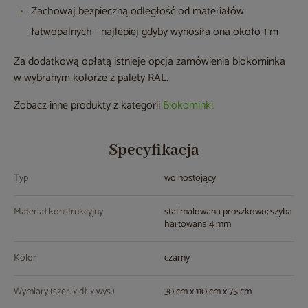
Zachowaj bezpieczną odległość od materiałów
łatwopalnych - najlepiej gdyby wynosiła ona około 1 m
Za dodatkową opłatą istnieje opcja zamówienia biokominka
w wybranym kolorze z palety RAL.
Zobacz inne produkty z kategorii
Biokominki
.
Specyfikacja
Typ
wolnostojący
Materiał konstrukcyjny
stal malowana proszkowo; szyba
hartowana 4 mm
Kolor
czarny
Wymiary (szer. x dł. x wys.)
30 cm x 110 cm x 75 cm