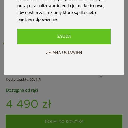
oraz personalizować interakcje marketingowe
,
aby dostarczać reklamy które są dla Ciebie
bardziej odpowiednie
.
ZGODA
ZMIANA USTAWIEŃ
Biokominek Infire Incube czarny
Kod produktu: 678145
Dostępne od ręki
4 490 zł
DODAJ DO KOSZYKA