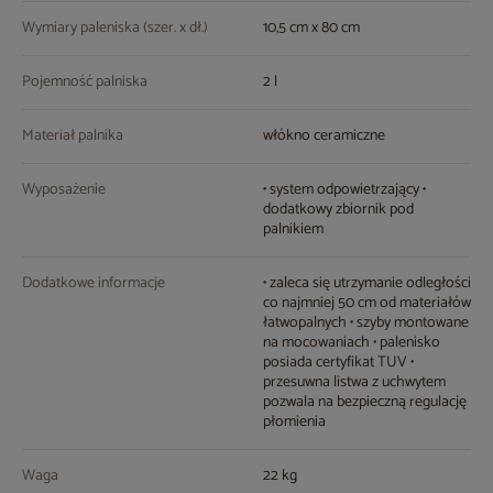
Wymiary paleniska (szer. x dł.)
10,5 cm x 80 cm
Pojemność palniska
2 l
Materiał palnika
włókno ceramiczne
Wyposażenie
• system odpowietrzający •
dodatkowy zbiornik pod
palnikiem
Dodatkowe informacje
• zaleca się utrzymanie odległości
co najmniej 50 cm od materiałów
łatwopalnych • szyby montowane
na mocowaniach • palenisko
posiada certyfikat TUV •
przesuwna listwa z uchwytem
pozwala na bezpieczną regulację
płomienia
Waga
22 kg