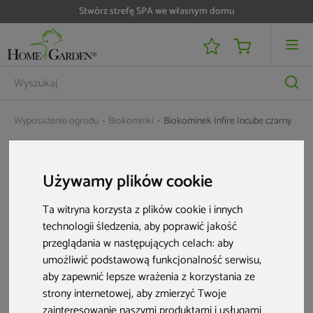
Stwórz strefę SPA we własnym domu
Wyposażenie ogrodu
Biokominki
Biokominek Infire Incube czarny
Używamy plików cookie
Ta witryna korzysta z plików cookie i innych
technologii śledzenia, aby poprawić jakość
przeglądania w następujących celach:
aby
umożliwić podstawową funkcjonalność serwisu
,
aby zapewnić lepsze wrażenia z korzystania ze
strony internetowej
,
aby zmierzyć Twoje
zainteresowanie naszymi produktami i usługami