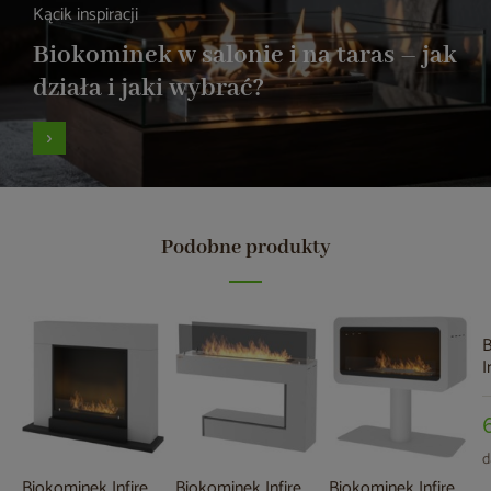
Kącik inspiracji
Biokominek w salonie i na taras – jak
działa i jaki wybrać?
Podobne produkty
B
I
d
Biokominek Infire
Biokominek Infire
Biokominek Infire