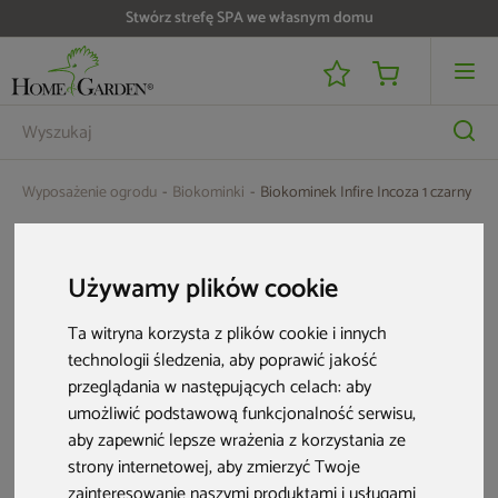
Stwórz strefę SPA we własnym domu
Wyposażenie ogrodu
Biokominki
Biokominek Infire Incoza 1 czarny
Używamy plików cookie
Ta witryna korzysta z plików cookie i innych
technologii śledzenia, aby poprawić jakość
przeglądania w następujących celach:
aby
umożliwić podstawową funkcjonalność serwisu
,
aby zapewnić lepsze wrażenia z korzystania ze
strony internetowej
,
aby zmierzyć Twoje
zainteresowanie naszymi produktami i usługami