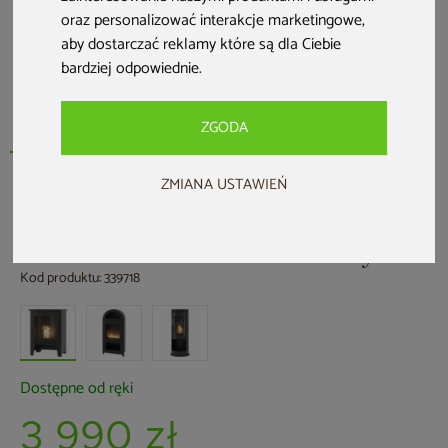
oraz personalizować interakcje marketingowe
,
aby dostarczać reklamy które są dla Ciebie
bardziej odpowiednie
.
ZGODA
ZMIANA USTAWIEŃ
Biokominek Infire Incoza 1 czarny
Kod produktu: 339718
Dostępne od ręki
3 990 zł