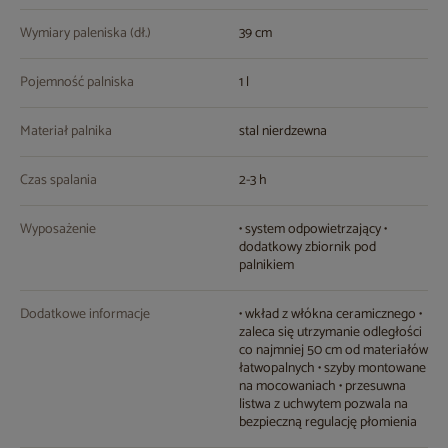
Wymiary paleniska (dł.)
39 cm
Pojemność palniska
1 l
Materiał palnika
stal nierdzewna
Czas spalania
2-3 h
Wyposażenie
• system odpowietrzający •
dodatkowy zbiornik pod
palnikiem
Dodatkowe informacje
• wkład z włókna ceramicznego •
zaleca się utrzymanie odległości
co najmniej 50 cm od materiałów
łatwopalnych • szyby montowane
na mocowaniach • przesuwna
listwa z uchwytem pozwala na
bezpieczną regulację płomienia