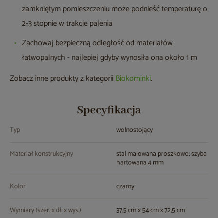
zamkniętym pomieszczeniu może podnieść temperaturę o
2-3 stopnie w trakcie palenia
Zachowaj bezpieczną odległość od materiałów
łatwopalnych - najlepiej gdyby wynosiła ona około 1 m
Zobacz inne produkty z kategorii
Biokominki
.
Specyfikacja
Typ
wolnostojący
Materiał konstrukcyjny
stal malowana proszkowo; szyba
hartowana 4 mm
Kolor
czarny
Wymiary (szer. x dł. x wys.)
37,5 cm x 54 cm x 72,5 cm