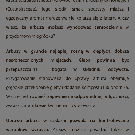
Arbuz (Citrullus lanatus) to owoc rośliny z rodziny dyniowatych
(Cucurbitaceae). Jego słodki smak, soczysty miąższ i
egzotyczny aromat nierozerwalnie kojarzą się z latem. A
czy
wiesz, że arbuza możesz wyhodować samodzielnie
w
przydomowym ogródku?
Arbuzy w gruncie najlepiej rosną w ciepłych, dobrze
nasłonecznionych miejscach.
Gleba powinna być
przepuszczalna i bogata w składniki odżywcze.
Przygotowanie stanowiska do uprawy arbuza obejmuje
głębokie przekopanie gleby i dodanie kompostu lub obornika.
Ważne jest również
zapewnienie odpowiedniej wilgotności
,
zwłaszcza w okresie kwitnienia i owocowania.
Uprawa arbuza w szklarni
pozwala na kontrolowanie
warunków wzrostu
. Arbuzy możesz posadzić także w