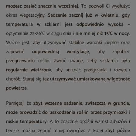
możesz zasiać znacznie wcześniej.
To pozwoli Ci wydłużyć
okres wegetacyjny.
Sadzenie zacznij już w kwietniu, gdy
temperatura w szklarni jest odpowiednio wysoka
–
optymalnie 22-26°C w ciągu dnia i
nie mniej niż 15°C w nocy
.
Ważne jest, aby utrzymywać stabilne warunki cieplne oraz
zapewnić
odpowiednią wentylację
, aby zapobiec
przegrzewaniu roślin. Zwróć uwagę, żeby szklarnia była
regularnie wietrzona
, aby uniknąć przegrzania i rozwoju
chorób. Staraj się też
utrzymywać umiarkowaną wilgotność
powietrza
.
Pamiętaj, że
zbyt wczesne sadzenie, zwłaszcza w gruncie,
może prowadzić do uszkodzenia roślin przez przymrozki i
niskie temperatury
. A to znacznie opóźni wzrost arbuzów i
będzie można zebrać mniej owoców. Z kolei
zbyt późne