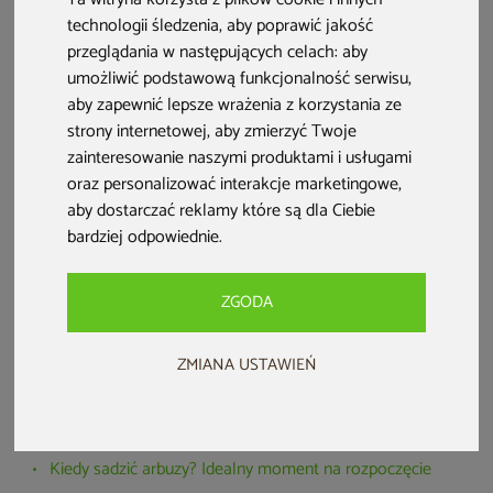
owoce pachnące latem!
technologii śledzenia, aby poprawić jakość
przeglądania w następujących celach:
aby
umożliwić podstawową funkcjonalność serwisu
,
aby zapewnić lepsze wrażenia z korzystania ze
strony internetowej
,
aby zmierzyć Twoje
zainteresowanie naszymi produktami i usługami
oraz personalizować interakcje marketingowe
,
aby dostarczać reklamy które są dla Ciebie
bardziej odpowiednie
.
ZGODA
Spis treści:
ZMIANA USTAWIEŃ
Uprawa arbuza w gruncie i szklarni – co musisz o niej
wiedzieć?
Kiedy sadzić arbuzy? Idealny moment na rozpoczęcie