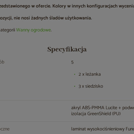
zedstawionego w ofercie. Kolory w innych konfiguracjach wyceni
zycji, nie nosi żadnych śladów użytkowania.
kategorii
Wanny ogrodowe
.
Specyfikacja
sób
5
2 x leżanka
3 x siedzisko
akryl ABS-PMMA Lucite + podw
izolacja GreenShield (PU)
oczne
laminat wysokociśnieniowy Fu