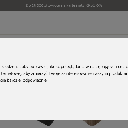
Do 25 000 zł zwrotu na kartę i raty RRSO 0%
grodowa z hydromasażem Hanscraft Diamond powystawowa
Aktualne oferty
ii śledzenia, aby poprawić jakość przeglądania w następujących cela
internetowej
,
aby zmierzyć Twoje zainteresowanie naszymi produktami
ebie bardziej odpowiednie
.
Nowość
Zwrot na kartę
Nowość
Zwrot na kartę