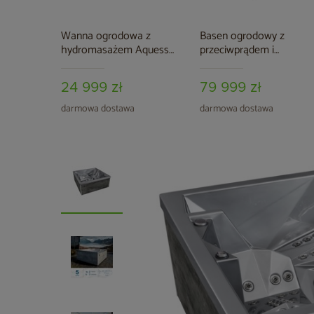
Wanna ogrodowa z
Basen ogrodowy z
hydromasażem Aquess
przeciwprądem i
Renew 3101 3-osobowa
hydromasażem Aquess
Flow 390 x 235 cm
24 999 zł
79 999 zł
darmowa dostawa
darmowa dostawa