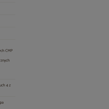
nych CMP
rznych
uch 4 z
mpa