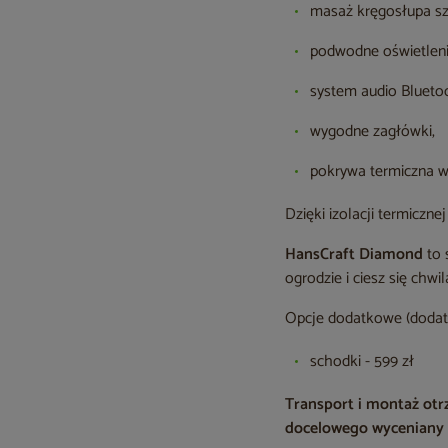
masaż kręgosłupa sz
podwodne oświetlenie
system audio Blueto
wygodne zagłówki,
pokrywa termiczna w
Dzięki izolacji termiczn
HansCraft Diamond
to 
ogrodzie i ciesz się chwi
Opcje dodatkowe (dodat
schodki - 599 zł
Transport i montaż ot
docelowego wyceniany 