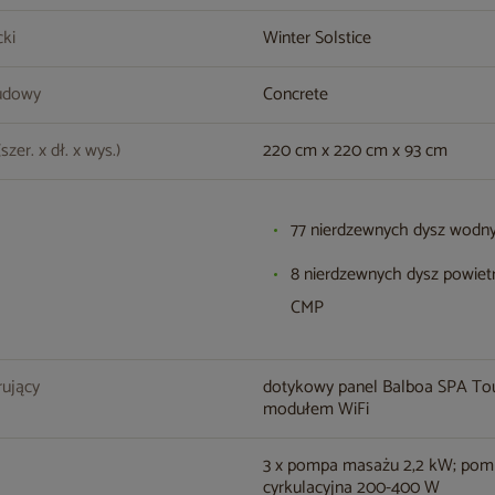
cki
Winter Solstice
udowy
Concrete
zer. x dł. x wys.)
220 cm x 220 cm x 93 cm
77 nierdzewnych dysz wod
8 nierdzewnych dysz powiet
CMP
rujący
dotykowy panel Balboa SPA To
modułem WiFi
3 x pompa masażu 2,2 kW; po
cyrkulacyjna 200-400 W