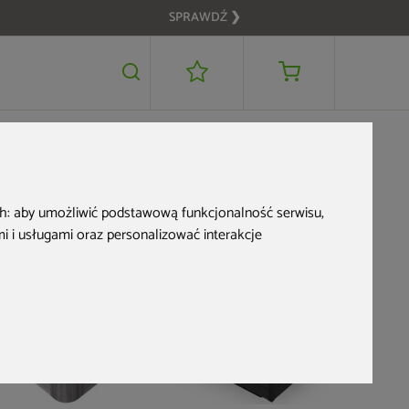
SPRAWDŹ ❯
74 999 zł
DODAJ DO KOSZYKA
49 999 zł
ch:
aby umożliwić podstawową funkcjonalność serwisu
,
 i usługami oraz personalizować interakcje
Nowość
Zwrot na kartę
Zwrot na kartę
Nowość