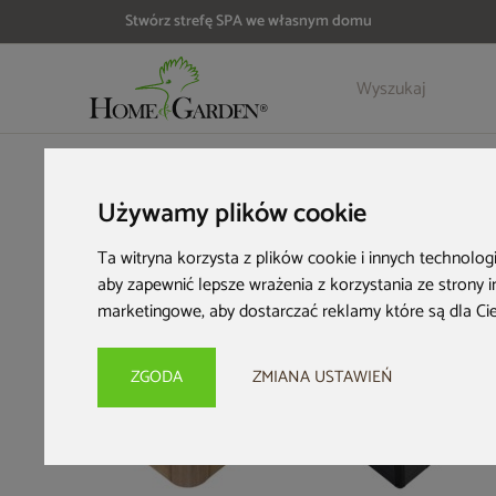
Stwórz strefę SPA we własnym domu
Szczegóły
Opinie
Akcesoria
HOME & GARDEN
Strefa SPA
Wanny ogrodowe
Wanna o
Używamy plików cookie
Ta witryna korzysta z plików cookie i innych technolog
aby zapewnić lepsze wrażenia z korzystania ze strony 
marketingowe
,
aby dostarczać reklamy które są dla Ci
Nowość
Nowość
Zwrot na kartę
ZGODA
ZMIANA USTAWIEŃ