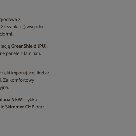
grodowa z
(2 leżanki + 3 wygodne
ciółmi.
olację
GreenShield (PU)
,
ne panele z laminatu
zięki imponującej liczbie
ej. Za komfortowy
yjna.
alboa 3 kW
szybko
opic Skimmer CMP
oraz