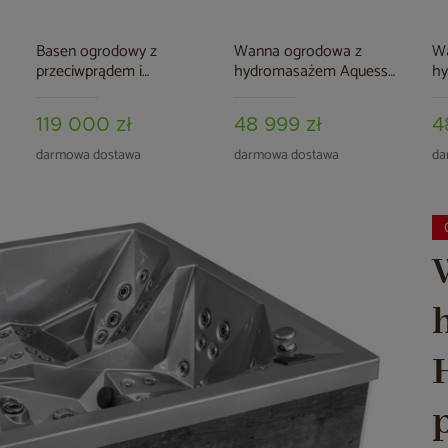
Basen ogrodowy z
Wanna ogrodowa z
W
przeciwprądem i
hydromasażem Aquess
h
hydromasażem Aquess
Felicity 7202 5-osobowa
Fe
Wave 590 x 225 cm
Sterling White / OAK
119 000 zł
48 999 zł
4
darmowa dostawa
darmowa dostawa
da