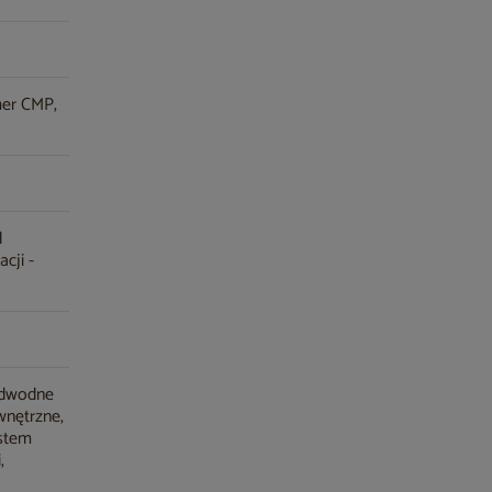
mer CMP,
d
cji -
odwodne
wnętrzne,
stem
,