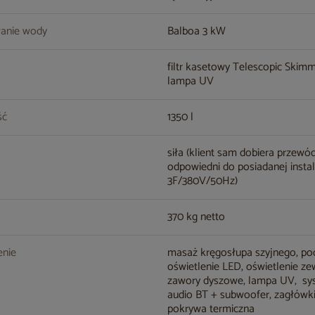
anie wody
Balboa 3 kW
filtr kasetowy Telescopic Skim
lampa UV
ść
1350 l
siła (klient sam dobiera przewó
odpowiedni do posiadanej instala
3F/380V/50Hz)
370 kg netto
nie
masaż kręgosłupa szyjnego, p
oświetlenie LED, oświetlenie ze
zawory dyszowe, lampa UV, sy
audio BT + subwoofer, zagłówki
pokrywa termiczna