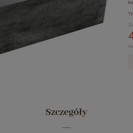
Ko
Tr
7
Na
Szczegóły