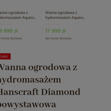
anna ogrodowa z
Wanna ogrodowa z
Wanna og
ydromasażem Aquess
hydromasażem Aquess
hydromas
licity 7202 5-osobowa
Ellora 1201 2-osobowa
Lunari 52
8 999 zł
17 999 zł
59 999
rmowa dostawa
darmowa dostawa
darmowa d
Outlet
Wanna ogrodowa z
hydromasażem
Hanscraft Diamond
powystawowa