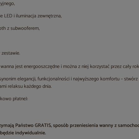
yjnego,
 LED i iluminacja zewnętrzna,
oth z subwooferem,
 zestawie.
ej wanna jest energooszczędne i można z niej korzystać przez cały rok
synonim elegancji, funkcjonalności i najwyższego komfortu – stwór
lami relaksu każdego dnia.
kowo płatne):
rzymają Państwo GRATIS, sposób przeniesienia wanny z samocho
będzie indywidualnie.