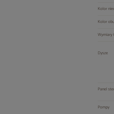
Kolor nie
Kolor ob
Wymiary (s
Dysze
Panel ste
Pompy