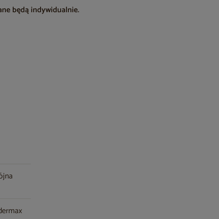
ane będą indywidualnie.
ójna
ndermax