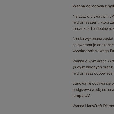
Wanna ogrodowa z hydr
Marzysz o prywatnym S
hydromasażem, która zap
siedziska). To idealne ro
Niecka wykonana został
co gwarantuje doskonałą
wysokociśnieniowego
F
Wanna o wymiarach
220
77 dysz wodnych
oraz
8
hydromasaż odpowiadają
Sterowanie odbywa się 
podgrzewa wodę do ideal
lampa UV
.
Wanna HansCraft Diamon