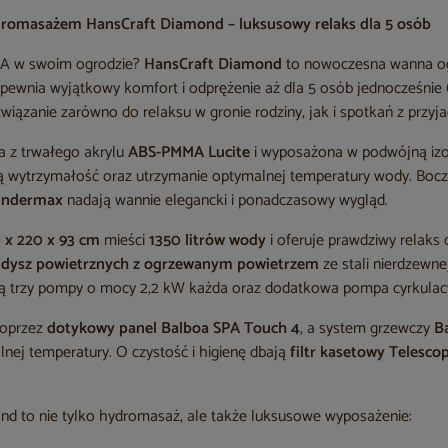
omasażem HansCraft Diamond – luksusowy relaks dla 5 osób
PA w swoim ogrodzie?
HansCraft Diamond
to nowoczesna wanna o
ewnia wyjątkowy komfort i odprężenie aż dla 5 osób jednocześnie 
związanie zarówno do relaksu w gronie rodziny, jak i spotkań z przyja
a z trwałego akrylu
ABS-PMMA Lucite
i wyposażona w podwójną iz
 wytrzymałość oraz utrzymanie optymalnej temperatury wody. Bocz
undermax
nadają wannie elegancki i ponadczasowy wygląd.
 x 220 x 93 cm
mieści
1350 litrów wody
i oferuje prawdziwy relaks d
 dysz powietrznych z ogrzewanym powietrzem
ze stali nierdzewn
 trzy pompy o mocy 2,2 kW każda oraz dodatkowa pompa cyrkulac
poprzez
dotykowy panel Balboa SPA Touch 4
, a system grzewczy
B
nej temperatury. O czystość i higienę dbają
filtr kasetowy Telesc
d to nie tylko hydromasaż, ale także luksusowe wyposażenie: