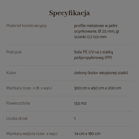
Specyfikacja
Materiał konstrukcyjny
profile metalowe w pełni
ocynkowane, Ø 25 mm, gr.
ścianki 0,7-0,9 mm
Pokrycie
folia PE UV=4 z siatką
polipropylenową (PP)
Kolor
zielony (kolor wtopionej siatki)
Wymiary (szer. x dł. x wys.)
300 cm x 450 cm x 200 cm
Powierzchnia
13,5 m2
Liczba drzwi
1
Wymiary wejścia (szer. x wys.)
74 cm x 180 cm