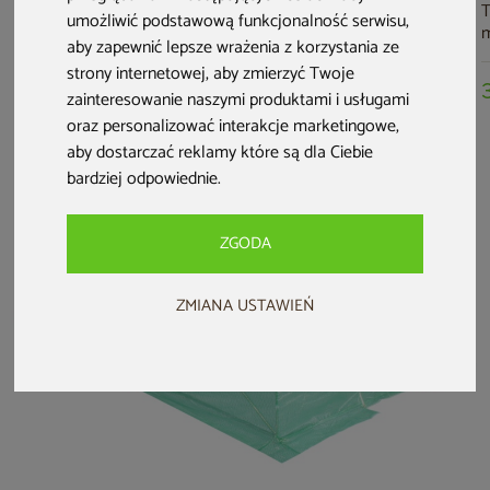
Tunel foliowy 2,5x4
Tunel foliowy 2x3
Tunel foliowy 2x3
T
umożliwić podstawową funkcjonalność serwisu
,
m wzmocniony
m wzmocniony
m wzmocniony
aby zapewnić lepsze wrażenia z korzystania ze
zielony
zielony
biały
z
strony internetowej
,
aby zmierzyć Twoje
359 zł
299 zł
299 zł
zainteresowanie naszymi produktami i usługami
oraz personalizować interakcje marketingowe
,
aby dostarczać reklamy które są dla Ciebie
bardziej odpowiednie
.
ZGODA
ZMIANA USTAWIEŃ