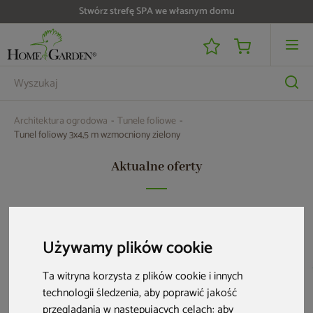
Do 25 000 zł zwrotu na kartę i raty RRSO 0%
Architektura ogrodowa
Tunele foliowe
Tunel foliowy 3x4,5 m wzmocniony zielony
Aktualne oferty
Używamy plików cookie
Ta witryna korzysta z plików cookie i innych
technologii śledzenia, aby poprawić jakość
przeglądania w następujących celach:
aby