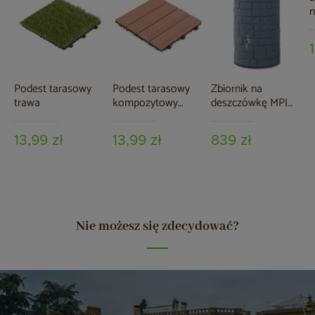
n
k
T
Podest tarasowy
Podest tarasowy
Zbiornik na
trawa
kompozytowy
deszczówkę MPI
brązowy
Arcado 230 l czarny
granit
13,99 zł
13,99 zł
839 zł
Nie możesz się zdecydować?