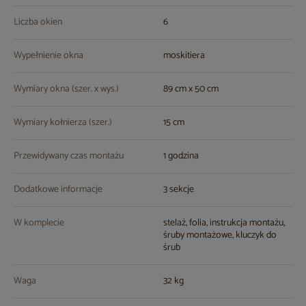
Liczba okien
6
Wypełnienie okna
moskitiera
Wymiary okna (szer. x wys.)
89 cm x 50 cm
Wymiary kołnierza (szer.)
15 cm
Przewidywany czas montażu
1 godzina
Dodatkowe informacje
3 sekcje
W komplecie
stelaż, folia, instrukcja montażu,
śruby montażowe, kluczyk do
śrub
Waga
32 kg