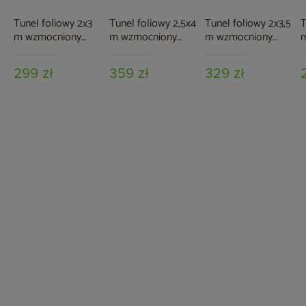
Tunel foliowy 2x3
Tunel foliowy 2,5x4
Tunel foliowy 2x3,5
T
m wzmocniony
m wzmocniony
m wzmocniony
biały
zielony
zielony
z
299 zł
359 zł
329 zł