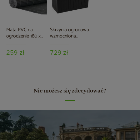
Mata PVC na
Skrzynia ogrodowa
ogrodzenie 180 x
wzmocniona
500 cm szara
Gotland 567 l Black
259 zł
729 zł
Nie możesz się zdecydować?