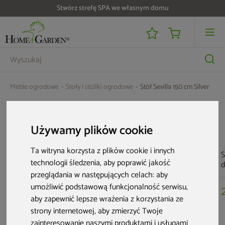
Stwórz strefę SPA we własnym domu
Meble ogrodowe
Stoły i stoliki ogrodowe
Stół Sevilla 150 cm Silver
Aktualne oferty
Używamy plików cookie
Ta witryna korzysta z plików cookie i innych
S
technologii śledzenia, aby poprawić jakość
d
przeglądania w następujących celach:
aby
O
B
umożliwić podstawową funkcjonalność serwisu
,
aby zapewnić lepsze wrażenia z korzystania ze
strony internetowej
,
aby zmierzyć Twoje
Stolik
Stolik
Stół ogrodowy
zainteresowanie naszymi produktami i usługami