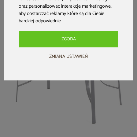
technorattanowy
technorattanowy
aluminiowy
oraz personalizować interakcje marketingowe
,
Bora Bora Beige
Bora Bora Ginger
rozkładany Ontario
aby dostarczać reklamy które są dla Ciebie
200+100 cm Grey /
299 zł
299 zł
1 699 zł
bardziej odpowiednie
.
Light Grey
ZGODA
ZMIANA USTAWIEŃ