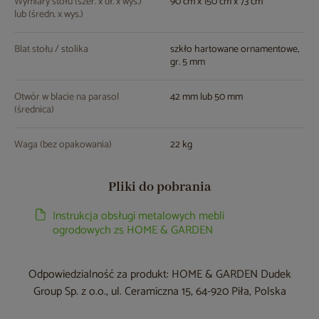
Wymiary stołu (szer. x dł. x wys.)
90 cm x 150 cm x 73 cm
lub (średn. x wys.)
Blat stołu / stolika
szkło hartowane ornamentowe,
gr. 5 mm
Otwór w blacie na parasol
42 mm lub 50 mm
(średnica)
Waga (bez opakowania)
22 kg
Pliki do pobrania
Instrukcja obsługi metalowych mebli
ogrodowych zs HOME & GARDEN
Odpowiedzialność za produkt: HOME & GARDEN Dudek
Group Sp. z o.o., ul. Ceramiczna 15, 64-920 Piła, Polska