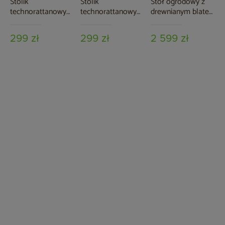
Stolik
Stolik
Stół ogrodowy z
technorattanowy
technorattanowy
drewnianym blatem
Bora Bora Beige
Bora Bora Ginger
Oregon 200 cm
Black / Teak
299 zł
299 zł
2 599 zł