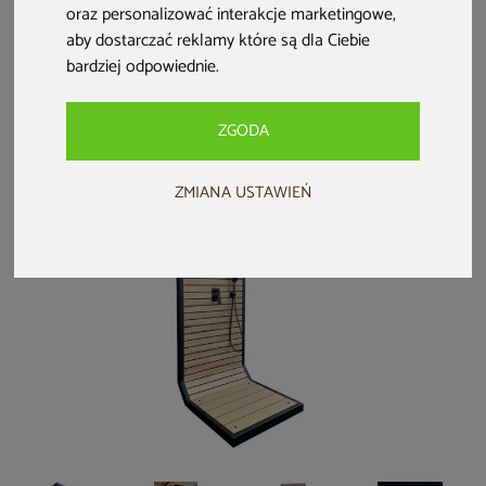
relaksacyjna
oraz personalizować interakcje marketingowe
,
OxySpa z
aby dostarczać reklamy które są dla Ciebie
tlenoterapią i
bardziej odpowiednie
.
19 999 zł
termoterapią
ZGODA
ZMIANA USTAWIEŃ