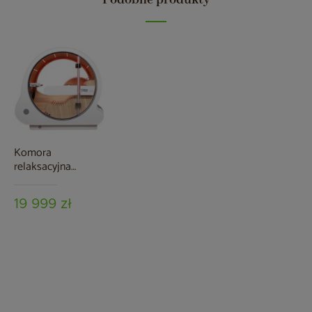
Podobne produkty
Komora
relaksacyjna
OxySpa z
tlenoterapią i
19 999 zł
termoterapią