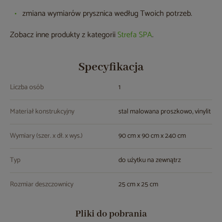
zmiana wymiarów prysznica według Twoich potrzeb.
Zobacz inne produkty z kategorii
Strefa SPA
.
Specyfikacja
Liczba osób
1
Materiał konstrukcyjny
stal malowana proszkowo, vinylit
Wymiary (szer. x dł. x wys.)
90 cm x 90 cm x 240 cm
Typ
do użytku na zewnątrz
Rozmiar deszczownicy
25 cm x 25 cm
Pliki do pobrania