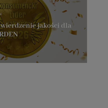
N
wierdzenie jakości dla
ARDEN