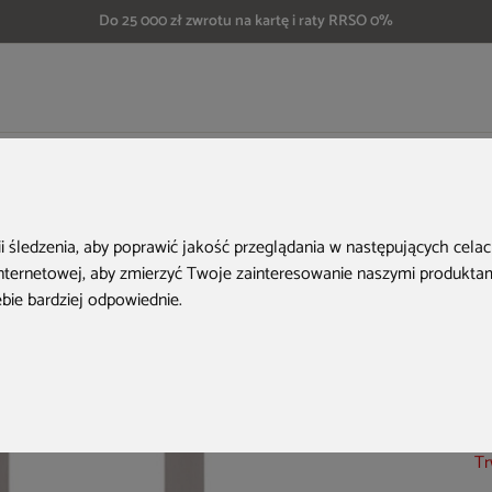
Do 25 000 zł zwrotu na kartę i raty RRSO 0%
tawy do stołów
Podstawa do stołu stalowa podwójna E-30A INOX
H
ii śledzenia, aby poprawić jakość przeglądania w następujących cela
internetowej
,
aby zmierzyć Twoje zainteresowanie naszymi produktami
ebie bardziej odpowiednie
.
Ko
Tr