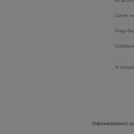
do podst
Zakres re
Waga (be
Dodatkow
W komple
Odpowiedzialność za 