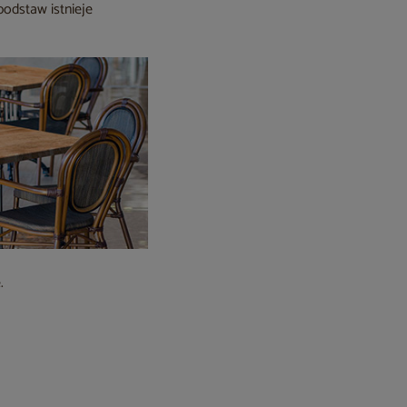
podstaw istnieje
.