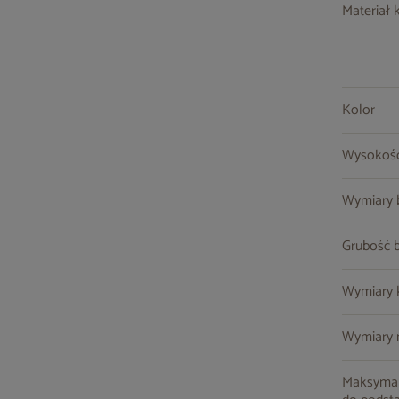
Materiał 
Kolor
Wysokoś
Wymiary ba
Grubość 
Wymiary ko
Wymiary m
Maksymal