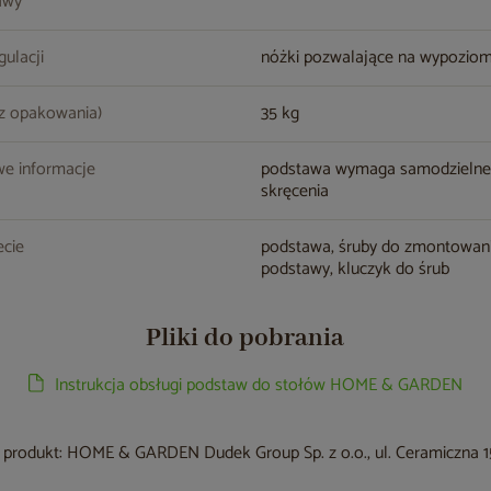
awy
gulacji
nóżki pozwalające na wypozio
z opakowania)
35 kg
e informacje
podstawa wymaga samodzieln
skręcenia
cie
podstawa, śruby do zmontowan
podstawy, kluczyk do śrub
Pliki do pobrania
Instrukcja obsługi podstaw do stołów HOME & GARDEN
produkt: HOME & GARDEN Dudek Group Sp. z o.o., ul. Ceramiczna 15