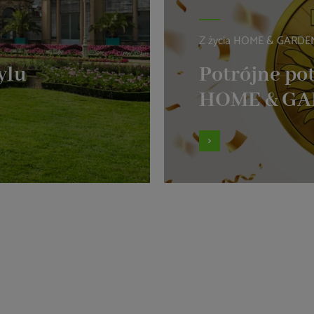
Z życia HOME & GARDE
ylu
Potrójne pot
HOME & G