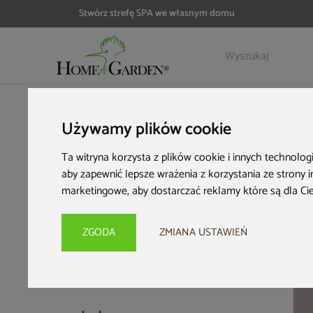
Stwórz strefę SPA we własnym domu
Szczegóły
Opinie
HOME & GARDEN
Meble dla biznesu
Meble HoReCa
Pods
Używamy plików cookie
Ta witryna korzysta z plików cookie i innych technolog
aby zapewnić lepsze wrażenia z korzystania ze strony 
marketingowe
,
aby dostarczać reklamy które są dla Ci
ZGODA
ZMIANA USTAWIEŃ