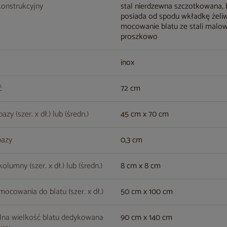
konstrukcyjny
stal nierdzewna szczotkowana,
posiada od spodu wkładkę żeli
mocowanie blatu ze stali malo
proszkowo
inox
ć
72 cm
zy (szer. x dł.) lub (średn.)
45 cm x 70 cm
bazy
0,3 cm
lumny (szer. x dł.) lub (średn.)
8 cm x 8 cm
ocowania do blatu (szer. x dł.)
50 cm x 100 cm
na wielkość blatu dedykowana
90 cm x 140 cm