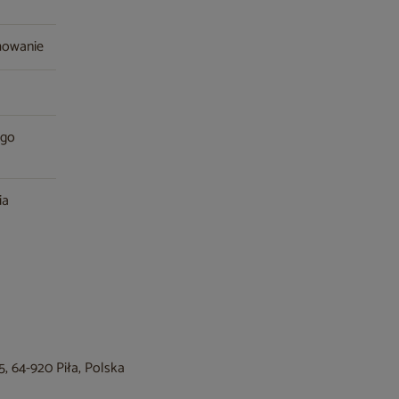
mowanie
ego
ia
, 64-920 Piła, Polska