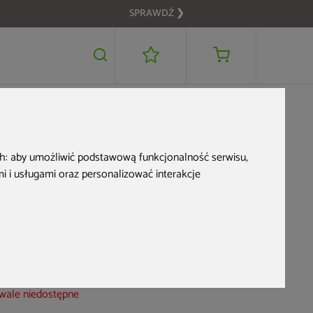
SPRAWDŹ ❯
479 zł
DODAJ DO KOSZYKA
399 zł
OME & GARDEN
ch:
aby umożliwić podstawową funkcjonalność serwisu
,
Podstawa do stołu
 i usługami oraz personalizować interakcje
stalowa podwójna E-
30A INOX
d produktu: 113854
wale niedostępne